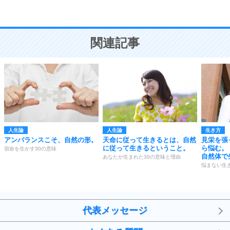
恋愛学
10
人を好きになったら、まず相手を徹底的に信じる
ことが大切。
恋する人が知っておきたい30の大切なこと
関連記事
人生論
人生論
生き方
アンバランスこそ、自然の形。
天命に従って生きるとは、自然
見栄を張
に従って生きるということ。
ら悩む。
宿命を生かす30の意味
自然体で
あなたが生まれた30の意味と理由
悩まない生
代表メッセージ