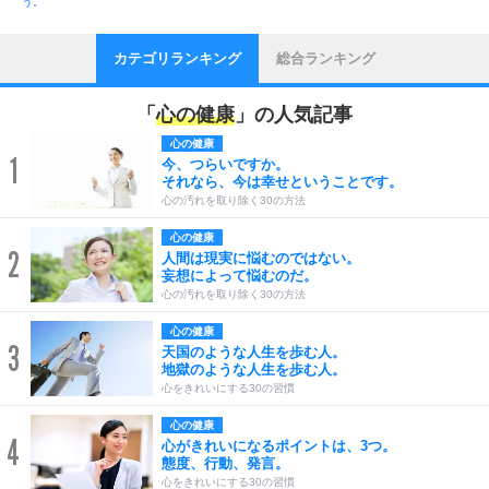
う。
カテゴリランキング
総合ランキング
「
心の健康
」の人気記事
心の健康
1
今、つらいですか。
それなら、今は幸せということです。
心の汚れを取り除く30の方法
心の健康
2
人間は現実に悩むのではない。
妄想によって悩むのだ。
心の汚れを取り除く30の方法
心の健康
3
天国のような人生を歩む人。
地獄のような人生を歩む人。
心をきれいにする30の習慣
心の健康
4
心がきれいになるポイントは、3つ。
態度、行動、発言。
心をきれいにする30の習慣