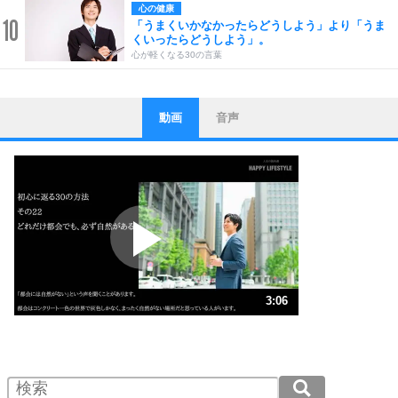
心の健康
10
「うまくいかなかったらどうしよう」より「うま
くいったらどうしよう」。
心が軽くなる30の言葉
動画
音声
ストレス対策
1
他人と比べない。
いっそのこと、他人を見ない。
いらいらしない人になる30の方法
プラス思考
2
ポジティブになれない原因は、行動しないから。
ポジティブ思考になる30の方法
ストレス対策
3
人生、なんとかなるもの。
3:06
気楽に生きる30の方法
1.0倍速 （730KB 3分6秒）
1.5倍速 （487KB 2分4秒）
自分磨き
4
器の大きい人は、怒りを優しさで表現する。
2.0倍速 （365KB 1分33秒）
器の大きい人になる30の方法