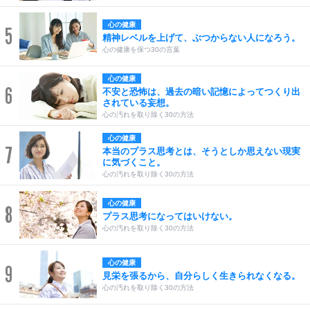
心の健康
5
精神レベルを上げて、ぶつからない人になろう。
心の健康を保つ30の言葉
心の健康
6
不安と恐怖は、過去の暗い記憶によってつくり出
されている妄想。
心の汚れを取り除く30の方法
心の健康
7
本当のプラス思考とは、そうとしか思えない現実
に気づくこと。
心の汚れを取り除く30の方法
心の健康
8
プラス思考になってはいけない。
心の汚れを取り除く30の方法
心の健康
9
見栄を張るから、自分らしく生きられなくなる。
心の汚れを取り除く30の方法