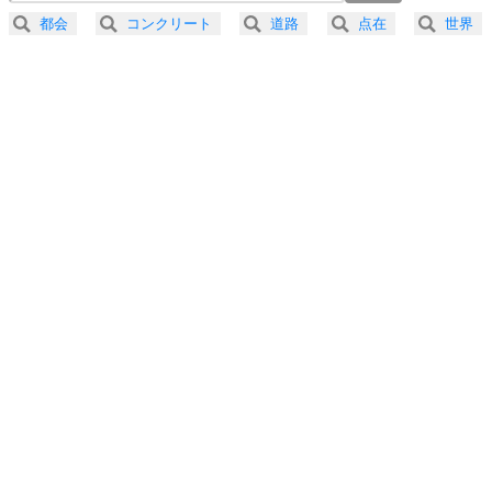
2.5倍速 （292KB 1分14秒）
都会
コンクリート
道路
点在
世界
3.0倍速 （244KB 1分2秒）
プラス思考
5
ネガティブな人は、複雑に考える。
3.5倍速 （209KB 53秒）
ポジティブな人は、シンプルに考える。
4.0倍速 （183KB 46秒）
ポジティブ思考になる30の方法
ストレス対策
6
価値観を捨てると、いらいらも消える。
いらいらしない人になる30の方法
プラス思考
7
気持ちはなくていいから、とにかく癖にしてしま
う。
ポジティブ思考になる30の方法
自分磨き
8
いらない物は、徹底的に捨てる。
気品と美しさを身につける30の方法
勉強法
9
謙虚な人こそ、本当に強い人。
頭の使い方がうまくなる30の方法