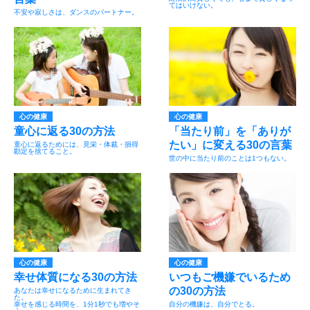
てはいけない。
不安や寂しさは、ダンスのパートナー。
心の健康
心の健康
童心に返る30の方法
「当たり前」を「ありが
たい」に変える30の言葉
童心に返るためには、見栄・体裁・損得
勘定を捨てること。
世の中に当たり前のことは1つもない。
心の健康
心の健康
幸せ体質になる30の方法
いつもご機嫌でいるため
の30の方法
あなたは幸せになるために生まれてき
た。
幸せを感じる時間を、1分1秒でも増やそ
自分の機嫌は、自分でとる。