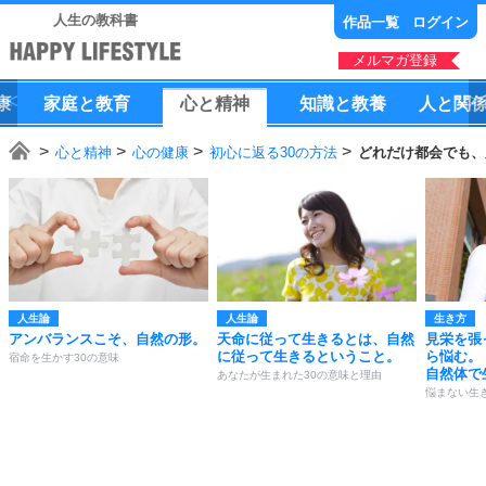
人生の教科書
作品一覧
ログイン
メルマガ登録
康
家庭
と
教育
心
と
精神
知識
と
教養
人
と
関
心と精神
心の健康
初心に返る30の方法
どれだけ都会でも、
人生論
人生論
生き方
アンバランスこそ、自然の形。
天命に従って生きるとは、自然
見栄を張
に従って生きるということ。
ら悩む。
宿命を生かす30の意味
自然体で
あなたが生まれた30の意味と理由
悩まない生