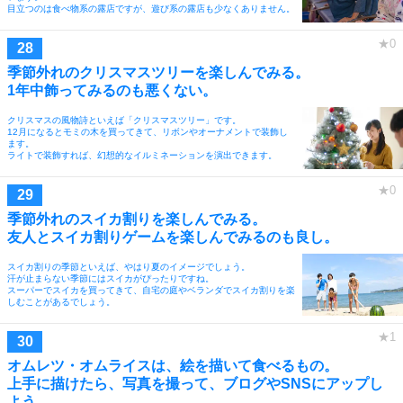
目立つのは食べ物系の露店ですが、遊び系の露店も少なくありません。
季節外れのクリスマスツリーを楽しんでみる。
1年中飾ってみるのも悪くない。
クリスマスの風物詩といえば「クリスマスツリー」です。
12月になるとモミの木を買ってきて、リボンやオーナメントで装飾し
ます。
ライトで装飾すれば、幻想的なイルミネーションを演出できます。
季節外れのスイカ割りを楽しんでみる。
友人とスイカ割りゲームを楽しんでみるのも良し。
スイカ割りの季節といえば、やはり夏のイメージでしょう。
汗が止まらない季節にはスイカがぴったりですね。
スーパーでスイカを買ってきて、自宅の庭やベランダでスイカ割りを楽
しむことがあるでしょう。
オムレツ・オムライスは、絵を描いて食べるもの。
上手に描けたら、写真を撮って、ブログやSNSにアップし
よう。