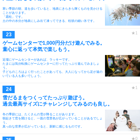
寒い季節の朝、道を歩いていると、地表にきらきら輝くものを見かける
ことがあります。
「霜柱」です。
土の中の水分が地表にしみ出て凍ってできる、柱状の細い氷です。
ゲームセンターで1,000円分だけ遊んでみる。
童心に返って本気で楽しもう。
近場にゲームセンターがあれば、ラッキーです。
たまには気分転換にゲームセンターに行ってたっぷり遊んでみましょ
う。
子どものころはよく行ったことがあっても、大人になってから足が遠の
いている人も多いでしょう。
雪だるまをつくってたっぷり遊ぼう。
過去最高サイズにチャレンジしてみるのも良し。
冬の季節には、たくさんの雪が降ることがあります。
朝起きて窓を開けると、一面の雪景色が広がっていることがあるでしょ
う。
真っ白な世界が広がっていると、新鮮に感じるものです。