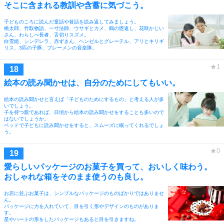
そこに含まれる教訓や含蓄に気づこう。
子どものころに読んだ童話や昔話を読み返してみましょう。
桃太郎、竹取物語、一寸法師、ウサギとカメ、鶴の恩返し、花咲かじい
さん、わらしべ長者、舌切りスズメ。
白雪姫、シンデレラ、赤ずきん、ヘンゼルとグレーテル、アリとキリギ
リス、3匹の子豚、ブレーメンの音楽隊。
絵本の読み聞かせは、自分のためにしてもいい。
絵本の読み聞かせと言えば「子どものためにするもの」と考える人が多
いでしょう。
子を持つ親であれば、日頃から絵本の読み聞かせをすることも多いので
はないでしょうか。
ベッドで子どもに読み聞かせをすると、スムーズに眠ってくれるでしょ
う。
愛らしいパッケージのお菓子を買って、おいしく味わう。
おしゃれな箱をそのまま使うのも良し。
お店に並ぶお菓子は、シンプルなパッケージのものばかりではありませ
ん。
パッケージに力を入れていて、目を引く形やデザインのものがありま
す。
星やハートの形をしたパッケージもあると目を引きますね。