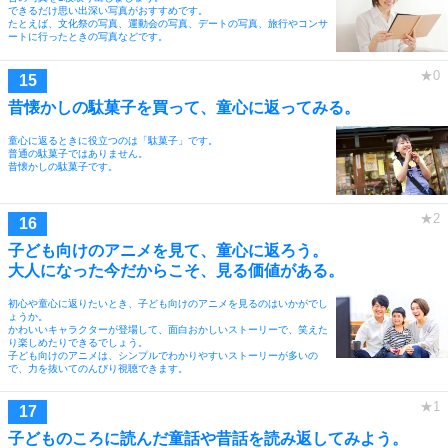
できるだけ思い出深い写真がおすすめです。
たとえば、文化祭の写真、運動会の写真、デートの写真、旅行やコンサ
ートに行ったときの写真などです。
昔懐かしの駄菓子を買って、童心に返ってみる。
童心に返るときに役立つのは「駄菓子」です。
普通の駄菓子ではありません。
昔懐かしの駄菓子です。
子ども向けのアニメを見て、童心に返ろう。
大人になった今だからこそ、見る価値がある。
初心や童心に返りたいとき、子ども向けのアニメを見るのはいかがでし
ょうか。
かわいいキャラクターが登場して、面白おかしいストーリーで、笑えた
り楽しめたりできるでしょう。
子ども向けのアニメは、シンプルでわかりやすいストーリーが多いの
で、力を抜いてのんびり視聴できます。
子どものころに読んだ童話や昔話を読み返してみよう。