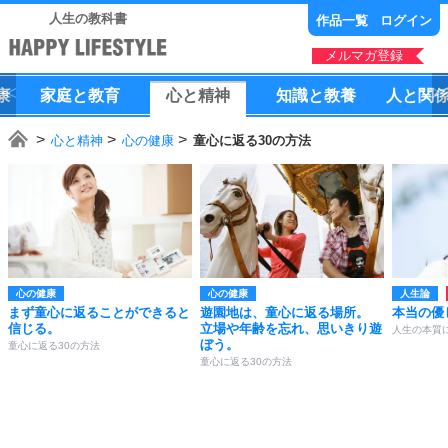
人生の教科書
作品一覧
ログイン
メルマガ登録
康
家庭
と
教育
心
と
精神
知識
と
教養
人
と
関
心と精神
心の健康
童心に返る30の方法
心の健康
心の健康
人生論
まず童心に返ることができると
遊園地は、童心に返る場所。
本当の優
信じる。
立場や年齢を忘れ、思いきり遊
人生の本質
ぼう。
童心に返る30の方法
童心に返る30の方法