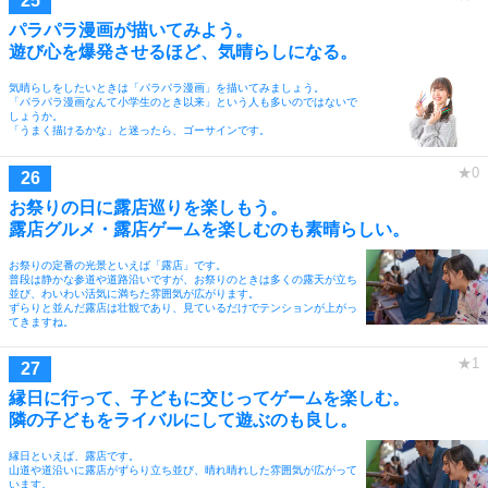
パラパラ漫画が描いてみよう。
遊び心を爆発させるほど、気晴らしになる。
気晴らしをしたいときは「パラパラ漫画」を描いてみましょう。
「パラパラ漫画なんて小学生のとき以来」という人も多いのではないで
しょうか。
「うまく描けるかな」と迷ったら、ゴーサインです。
お祭りの日に露店巡りを楽しもう。
露店グルメ・露店ゲームを楽しむのも素晴らしい。
お祭りの定番の光景といえば「露店」です。
普段は静かな参道や道路沿いですが、お祭りのときは多くの露天が立ち
並び、わいわい活気に満ちた雰囲気が広がります。
ずらりと並んだ露店は壮観であり、見ているだけでテンションが上がっ
てきますね。
縁日に行って、子どもに交じってゲームを楽しむ。
隣の子どもをライバルにして遊ぶのも良し。
縁日といえば、露店です。
山道や道沿いに露店がずらり立ち並び、晴れ晴れした雰囲気が広がって
います。