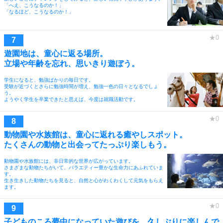
「へえ、こうなるのか！」
「なるほど、こうなるのか！」
遊園地は、童心に返る場所。
立場や年齢を忘れ、思いきり遊ぼう。
学生になると、勉強ばかりの毎日です。
受験が近づくとさらに勉強時間が増え、勉強一色の日々となるでしょ
う。
ようやく学生を卒業できたと思えば、今度は就職活動です。
動物園や水族館は、童心に返れる癒やしスポット。
たくさんの動物と出会ってたっぷり楽しもう。
動物園や水族館には、非日常的な世界が広がっています。
さまざまな動物たちがいて、バラエティー豊かな生命力にあふれていま
す。
生き生きした動物たちを見ると、自然と心がわくわくして元気をもらえ
ます。
子どものころ夢中になっていた遊びを、久しぶりに楽しんで