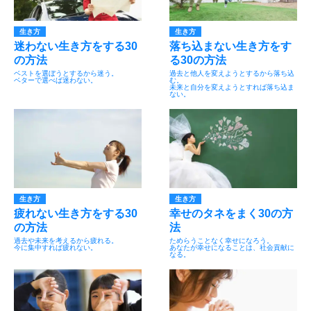
生き方
生き方
迷わない生き方をする30
落ち込まない生き方をす
の方法
る30の方法
ベストを選ぼうとするから迷う。
過去と他人を変えようとするから落ち込
ベターで選べば迷わない。
む。
未来と自分を変えようとすれば落ち込ま
ない。
生き方
生き方
疲れない生き方をする30
幸せのタネをまく30の方
の方法
法
過去や未来を考えるから疲れる。
ためらうことなく幸せになろう。
今に集中すれば疲れない。
あなたが幸せになることは、社会貢献に
なる。