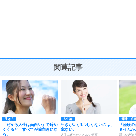
8
いらない物は、徹底的に捨てる。
気品と美しさを身につける30の方法
勉強法
9
謙虚な人こそ、本当に強い人。
頭の使い方がうまくなる30の方法
恋愛学
10
人を好きになったら、まず相手を徹底的に信じる
ことが大切。
恋する人が知っておきたい30の大切なこと
関連記事
生き方
人生論
趣味・娯
「だから人生は面白い」で締め
生きがいが1つしかないのは、
「経験の
くくると、すべてが前向きにな
危ない。
ませんか
る。
人生に迷ったとき30の言葉
新しい趣味