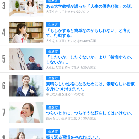
生き方
3
ある大学教授が語った「人生の優先順位」の話。
大学生がしておきたい30のこと
生き方
4
「もしかすると簡単なのかもしれない」と考え
て、行動する。
人生をやり直したいときの30の言葉
生き方
5
「したいか、したくないか」より「後悔するか、
しないか」。
人生に希望を持って生きる30の言葉
生き方
6
素晴らしい性格になるためには、素晴らしい習慣
を身につければいい。
幸せな人生を送る30の方法
生き方
7
つらいときに、つらそうな顔をしてはいけない。
自分らしい生き方に気づく30の言葉
生き方
振り返る習慣をやめればいい。