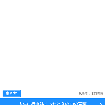
生き方
執筆者：
水口貴博
人生に行き詰まったときの
30の言葉