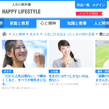
人生の教科書
作品一覧
ログイン
メルマガ登録
康
家庭
と
教育
心
と
精神
知識
と
教養
人
と
関
心と精神
生き方
人生に行き詰まったときの30の言葉
壁にぶ
生き方
人生論
趣味・娯
「だから人生は面白い」で締め
生きがいが1つしかないのは、
「経験の
くくると、すべてが前向きにな
危ない。
ませんか
る。
人生に迷ったとき30の言葉
新しい趣味
毎日を丁寧に暮らす30のヒント