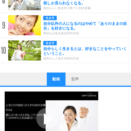
8
前しか見られなくなる。
自分らしい生き方に気づく30の言葉
生き方
9
自分以外の人になるのはやめて「ありのままの自
分」を好きになる。
幸せな人生を送る30の方法
生き方
10
自分らしく生きるとは、好きなことをやっていく
ということ。
自分らしく生きる30の方法
動画
音声
ストレス対策
1
他人と比べない。
いっそのこと、他人を見ない。
いらいらしない人になる30の方法
プラス思考
2
ポジティブになれない原因は、行動しないから。
ポジティブ思考になる30の方法