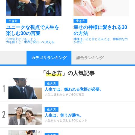
生き方
生き方
ユニークな視点で人生を
幸せの神様に愛される30
楽しむ30の言葉
の方法
心の逆上がりをしよう。
神様はいると信じる人には、神秘的な力
力を抜くと、世界が変わって見える。
が宿る。
カテゴリランキング
総合ランキング
「
生き方
」の人気記事
生き方
1
人生では、嫌われる覚悟が必要。
人生に疲れたときの30の言葉
生き方
2
人生は、笑うが勝ち。
人生をもっと楽しむ30のヒント