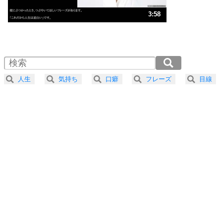
ストレス対策
3
人生、なんとかなるもの。
3:58
気楽に生きる30の方法
1.0倍速 （931KB 3分58秒）
1.5倍速 （621KB 2分38秒）
自分磨き
4
器の大きい人は、怒りを優しさで表現する。
2.0倍速 （466KB 1分59秒）
器の大きい人になる30の方法
2.5倍速 （373KB 1分35秒）
人生
気持ち
口癖
フレーズ
目線
3.0倍速 （311KB 1分19秒）
プラス思考
5
ネガティブな人は、複雑に考える。
3.5倍速 （267KB 1分8秒）
ポジティブな人は、シンプルに考える。
4.0倍速 （234KB 59秒）
ポジティブ思考になる30の方法
ストレス対策
6
価値観を捨てると、いらいらも消える。
いらいらしない人になる30の方法
プラス思考
7
気持ちはなくていいから、とにかく癖にしてしま
う。
ポジティブ思考になる30の方法
自分磨き