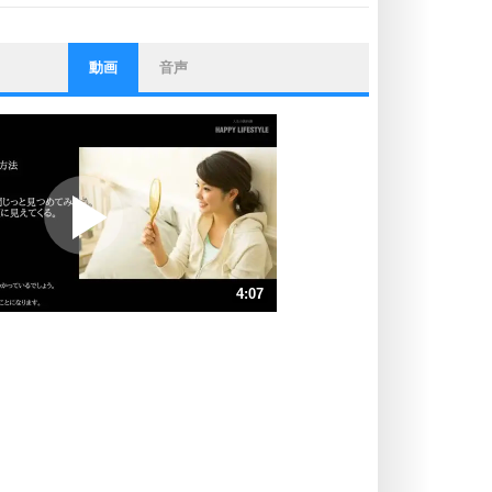
動画
音声
ストレス対策
他人と比べない。
いっそのこと、他人を見ない。
いらいらしない人になる30の方法
プラス思考
ポジティブになれない原因は、行動
しないから。
ポジティブ思考になる30の方法
ストレス対策
4:07
人生、なんとかなるもの。
気楽に生きる30の方法
速 （966KB 4分6秒）
速 （644KB 2分44秒）
自分磨き
器の大きい人は、怒りを優しさで表
速 （483KB 2分3秒）
現する。
速 （387KB 1分38秒）
器の大きい人になる30の方法
速 （322KB 1分22秒）
プラス思考
速 （277KB 1分10秒）