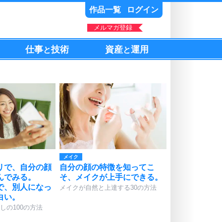
作品一覧
ログイン
メルマガ登録
仕事
技術
資産
運用
と
と
メイク
リで、自分の顔
自分の顔の特徴を知ってこ
んでみる。
そ、メイクが上手にできる。
で、別人になっ
メイクが自然と上達する30の方法
白い。
しの100の方法