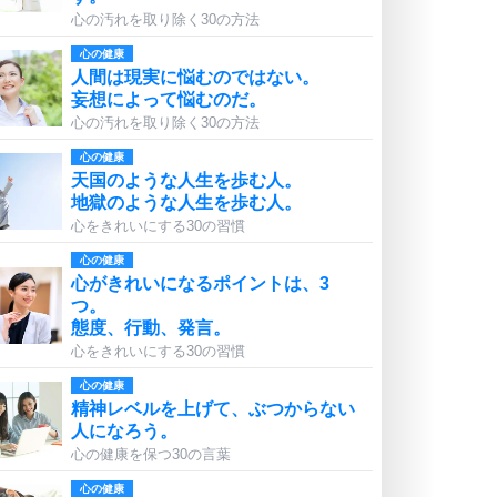
心の汚れを取り除く30の方法
心の健康
人間は現実に悩むのではない。
妄想によって悩むのだ。
心の汚れを取り除く30の方法
心の健康
天国のような人生を歩む人。
地獄のような人生を歩む人。
心をきれいにする30の習慣
心の健康
心がきれいになるポイントは、3
つ。
態度、行動、発言。
心をきれいにする30の習慣
心の健康
精神レベルを上げて、ぶつからない
人になろう。
心の健康を保つ30の言葉
心の健康