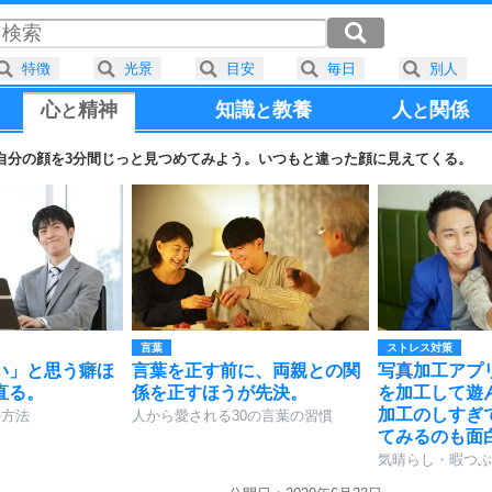
特徴
光景
目安
毎日
別人
心
精神
知識
教養
人
関係
と
と
と
自分の顔を3分間じっと見つめてみよう。いつもと違った顔に見えてくる。
言葉
ストレス対策
い」と思う癖ほ
言葉を正す前に、両親との関
写真加工アプ
直る。
係を正すほうが先決。
を加工して遊
加工のしすぎ
の方法
人から愛される30の言葉の習慣
てみるのも面
気晴らし・暇つぶ