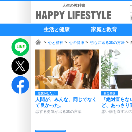
人生の教科書
生活
健康
家庭
教育
と
と
心と精神
心の健康
初心に返る30の方法
恋愛がしたい
自分磨き
人間が、みんな、同じでなく
「絶対直らな
て良かった。
ど、あっさり
恋する勇気が出る30の言葉
悪い癖を直す30