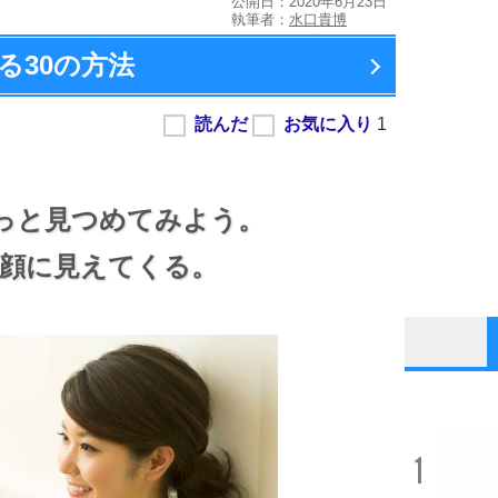
公開日：2020年6月23日
執筆者：
水口貴博
る
30の方法
っと見つめてみよう。
顔に見えてくる。
1