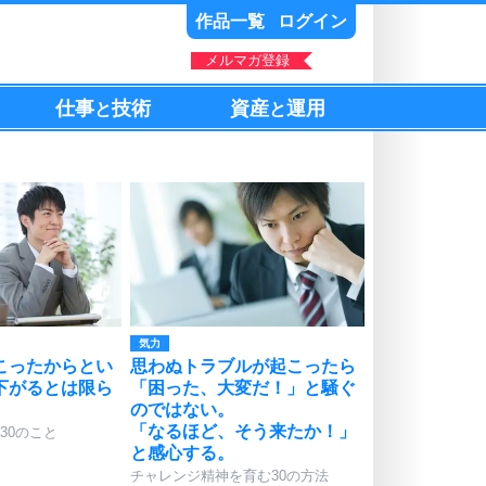
作品一覧
ログイン
メルマガ登録
仕事
技術
資産
運用
と
と
気力
こったからとい
思わぬトラブルが起こったら
下がるとは限ら
「困った、大変だ！」と騒ぐ
のではない。
「なるほど、そう来たか！」
30のこと
と感心する。
チャレンジ精神を育む30の方法