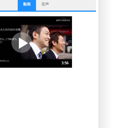
動画
音声
ストレス対策
他人と比べない。
いっそのこと、他人を見ない。
いらいらしない人になる30の方法
プラス思考
ポジティブになれない原因は、行動
しないから。
ポジティブ思考になる30の方法
ストレス対策
3:56
人生、なんとかなるもの。
気楽に生きる30の方法
速 （925KB 3分56秒）
速 （617KB 2分37秒）
自分磨き
器の大きい人は、怒りを優しさで表
速 （463KB 1分58秒）
現する。
速 （370KB 1分34秒）
器の大きい人になる30の方法
速 （309KB 1分18秒）
プラス思考
速 （265KB 1分7秒）
ネガティブな人は、複雑に考える。
速 （232KB 59秒）
ポジティブな人は、シンプルに考え
る。