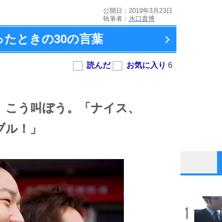
公開日：2019年3月23日
執筆者：
水口貴博
ったときの
30の言葉
、
こう叫ぼう。
「ナイス、
ブル！」
1