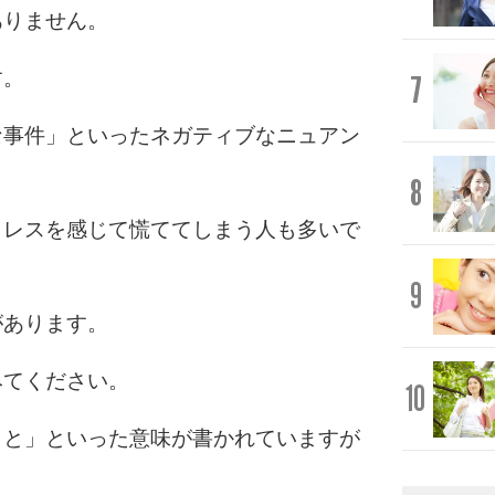
ありません。
す。
7
な事件」といったネガティブなニュアン
8
トレスを感じて慌ててしまう人も多いで
9
があります。
みてください。
10
こと」といった意味が書かれていますが
。