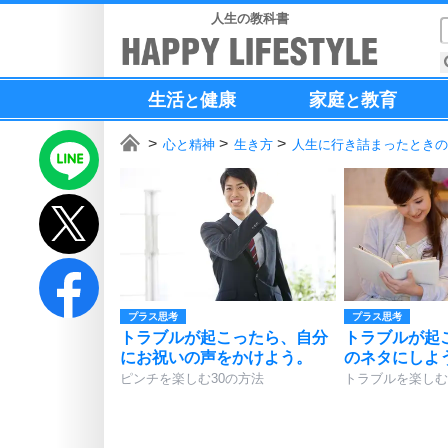
人生の教科書
生活
健康
家庭
教育
と
と
心と精神
生き方
人生に行き詰まったときの
プラス思考
プラス思考
トラブルが起こったら、自分
トラブルが起
にお祝いの声をかけよう。
のネタにしよ
ピンチを楽しむ30の方法
トラブルを楽しむ