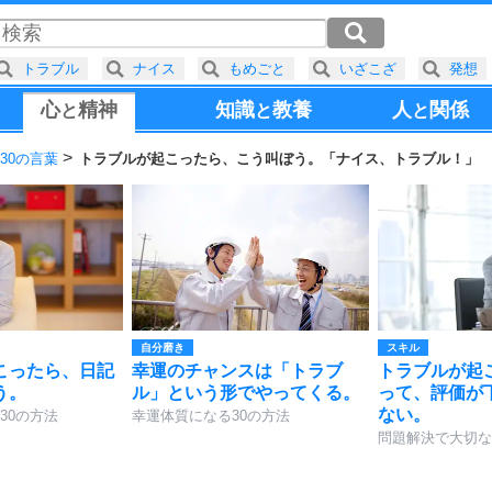
トラブル
ナイス
もめごと
いざこざ
発想
心
精神
知識
教養
人
関係
と
と
と
30の言葉
トラブルが起こったら、こう叫ぼう。「ナイス、トラブル！」
自分磨き
スキル
こったら、日記
幸運のチャンスは「トラブ
トラブルが起
う。
ル」という形でやってくる。
って、評価が
ない。
30の方法
幸運体質になる30の方法
問題解決で大切な