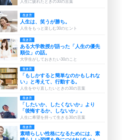
人生に疲れたときの30の言葉
生き方
人生は、笑うが勝ち。
人生をもっと楽しむ30のヒント
生き方
ある大学教授が語った「人生の優先
順位」の話。
大学生がしておきたい30のこと
生き方
「もしかすると簡単なのかもしれな
い」と考えて、行動する。
人生をやり直したいときの30の言葉
生き方
「したいか、したくないか」より
「後悔するか、しないか」。
人生に希望を持って生きる30の言葉
生き方
素晴らしい性格になるためには、素
晴らしい習慣を身につければいい。