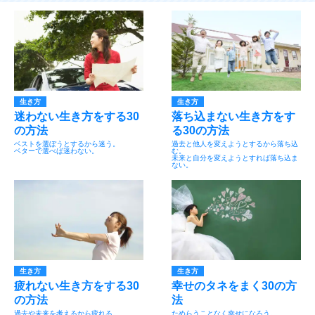
生き方
生き方
迷わない生き方をする30
落ち込まない生き方をす
の方法
る30の方法
ベストを選ぼうとするから迷う。
過去と他人を変えようとするから落ち込
ベターで選べば迷わない。
む。
未来と自分を変えようとすれば落ち込ま
ない。
生き方
生き方
疲れない生き方をする30
幸せのタネをまく30の方
の方法
法
過去や未来を考えるから疲れる。
ためらうことなく幸せになろう。