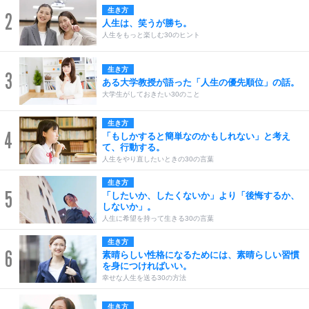
生き方
2
人生は、笑うが勝ち。
人生をもっと楽しむ30のヒント
生き方
3
ある大学教授が語った「人生の優先順位」の話。
大学生がしておきたい30のこと
生き方
4
「もしかすると簡単なのかもしれない」と考え
て、行動する。
人生をやり直したいときの30の言葉
生き方
5
「したいか、したくないか」より「後悔するか、
しないか」。
人生に希望を持って生きる30の言葉
生き方
6
素晴らしい性格になるためには、素晴らしい習慣
を身につければいい。
幸せな人生を送る30の方法
生き方