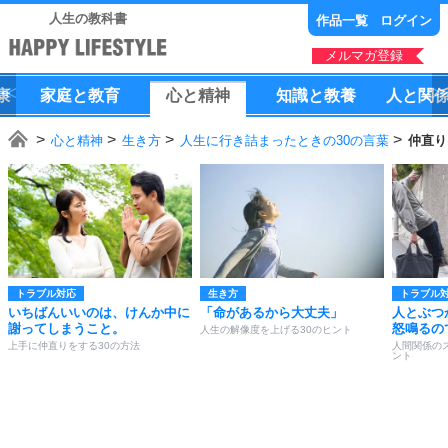
人生の教科書
作品一覧
ログイン
メルマガ登録
康
家庭
と
教育
心
と
精神
知識
と
教養
人
と
関
心と精神
生き方
人生に行き詰まったときの30の言葉
仲直り
トラブル対応
生き方
トラブル
いちばんいいのは、けんか中に
「命があるから大丈夫」
人とぶつ
謝ってしまうこと。
怒鳴るの
人生の解像度を上げる30のヒント
上手に仲直りをする30の方法
人間関係の
ント