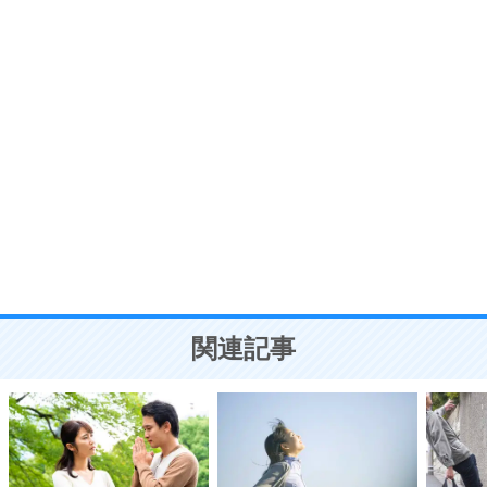
7
気持ちはなくていいから、とにかく癖にしてしま
う。
ポジティブ思考になる30の方法
自分磨き
8
いらない物は、徹底的に捨てる。
気品と美しさを身につける30の方法
勉強法
9
謙虚な人こそ、本当に強い人。
頭の使い方がうまくなる30の方法
恋愛学
10
人を好きになったら、まず相手を徹底的に信じる
ことが大切。
恋する人が知っておきたい30の大切なこと
関連記事