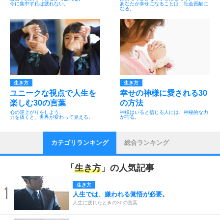
今に集中すれば疲れない。
あなたが幸せになることは、社会貢献に
なる。
生き方
生き方
ユニークな視点で人生を
幸せの神様に愛される30
楽しむ30の言葉
の方法
心の逆上がりをしよう。
神様はいると信じる人には、神秘的な力
力を抜くと、世界が変わって見える。
が宿る。
カテゴリランキング
総合ランキング
「
生き方
」の人気記事
生き方
1
人生では、嫌われる覚悟が必要。
人生に疲れたときの30の言葉