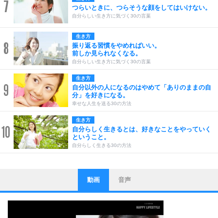
7
つらいときに、つらそうな顔をしてはいけない。
自分らしい生き方に気づく30の言葉
生き方
8
振り返る習慣をやめればいい。
前しか見られなくなる。
自分らしい生き方に気づく30の言葉
生き方
9
自分以外の人になるのはやめて「ありのままの自
分」を好きになる。
幸せな人生を送る30の方法
生き方
10
自分らしく生きるとは、好きなことをやっていく
ということ。
自分らしく生きる30の方法
動画
音声
ストレス対策
1
他人と比べない。
いっそのこと、他人を見ない。
いらいらしない人になる30の方法