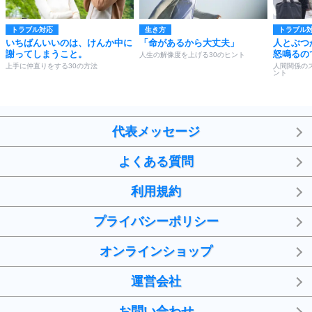
トラブル対応
生き方
トラブル
いちばんいいのは、けんか中に
「命があるから大丈夫」
人とぶつ
謝ってしまうこと。
怒鳴るの
人生の解像度を上げる30のヒント
上手に仲直りをする30の方法
人間関係の
ント
代表メッセージ
よくある質問
利用規約
プライバシーポリシー
オンラインショップ
運営会社
お問い合わせ