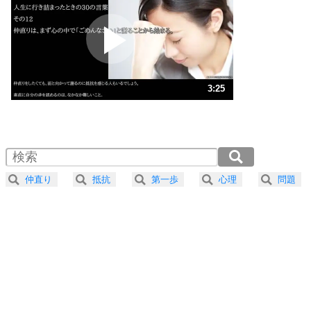
プラス思考
2
ポジティブになれない原因は、行動しないから。
ポジティブ思考になる30の方法
ストレス対策
3
人生、なんとかなるもの。
3:25
気楽に生きる30の方法
1.0倍速 （802KB 3分25秒）
1.5倍速 （535KB 2分16秒）
自分磨き
4
器の大きい人は、怒りを優しさで表現する。
2.0倍速 （401KB 1分42秒）
器の大きい人になる30の方法
2.5倍速 （321KB 1分22秒）
仲直り
抵抗
第一歩
心理
問題
3.0倍速 （268KB 1分8秒）
プラス思考
5
ネガティブな人は、複雑に考える。
3.5倍速 （230KB 58秒）
ポジティブな人は、シンプルに考える。
4.0倍速 （201KB 51秒）
ポジティブ思考になる30の方法
ストレス対策
6
価値観を捨てると、いらいらも消える。
いらいらしない人になる30の方法
プラス思考