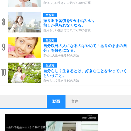
自分らしい生き方に気づく30の言葉
生き方
8
振り返る習慣をやめればいい。
前しか見られなくなる。
自分らしい生き方に気づく30の言葉
生き方
9
自分以外の人になるのはやめて「ありのままの自
分」を好きになる。
幸せな人生を送る30の方法
生き方
10
自分らしく生きるとは、好きなことをやっていく
ということ。
自分らしく生きる30の方法
動画
音声
ストレス対策
1
他人と比べない。
いっそのこと、他人を見ない。
いらいらしない人になる30の方法
プラス思考