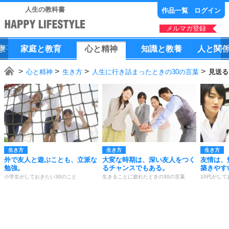
人生の教科書
作品一覧
ログイン
メルマガ登録
康
家庭
と
教育
心
と
精神
知識
と
教養
人
と
関
心と精神
生き方
人生に行き詰まったときの30の言葉
見送る
生き方
生き方
生き方
外で友人と遊ぶことも、立派な
大変な時期は、深い友人をつく
友情は、
勉強。
るチャンスでもある。
築きやす
小学生がしておきたい30のこと
生きることに疲れたときの30の言葉
10代がして