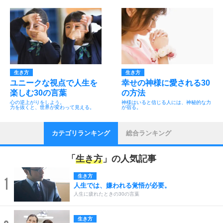
生き方
生き方
ユニークな視点で人生を
幸せの神様に愛される30
楽しむ30の言葉
の方法
心の逆上がりをしよう。
神様はいると信じる人には、神秘的な力
力を抜くと、世界が変わって見える。
が宿る。
カテゴリランキング
総合ランキング
「
生き方
」の人気記事
生き方
1
人生では、嫌われる覚悟が必要。
人生に疲れたときの30の言葉
生き方