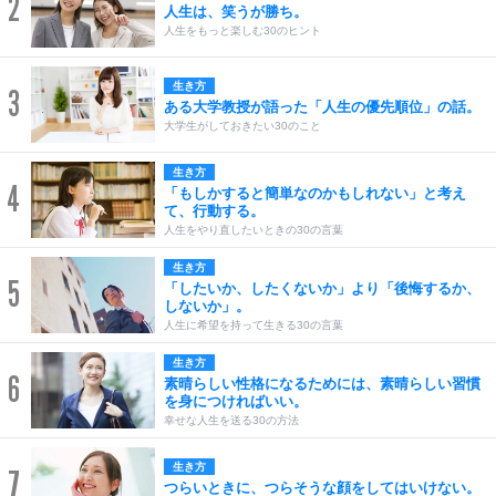
2
人生は、笑うが勝ち。
人生をもっと楽しむ30のヒント
生き方
3
ある大学教授が語った「人生の優先順位」の話。
大学生がしておきたい30のこと
生き方
4
「もしかすると簡単なのかもしれない」と考え
て、行動する。
人生をやり直したいときの30の言葉
生き方
5
「したいか、したくないか」より「後悔するか、
しないか」。
人生に希望を持って生きる30の言葉
生き方
6
素晴らしい性格になるためには、素晴らしい習慣
を身につければいい。
幸せな人生を送る30の方法
生き方
7
つらいときに、つらそうな顔をしてはいけない。