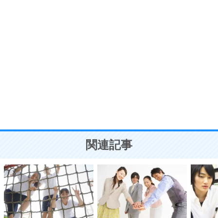
う。
ポジティブ思考になる30の方法
自分磨き
8
いらない物は、徹底的に捨てる。
気品と美しさを身につける30の方法
勉強法
9
謙虚な人こそ、本当に強い人。
頭の使い方がうまくなる30の方法
恋愛学
10
人を好きになったら、まず相手を徹底的に信じる
ことが大切。
恋する人が知っておきたい30の大切なこと
関連記事