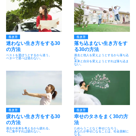
生き方
生き方
迷わない生き方をする30
落ち込まない生き方をす
の方法
る30の方法
ベストを選ぼうとするから迷う。
過去と他人を変えようとするから落ち込
ベターで選べば迷わない。
む。
未来と自分を変えようとすれば落ち込ま
ない。
生き方
生き方
疲れない生き方をする30
幸せのタネをまく30の方
の方法
法
過去や未来を考えるから疲れる。
ためらうことなく幸せになろう。
今に集中すれば疲れない。
あなたが幸せになることは、社会貢献に
なる。