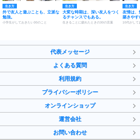
生き方
生き方
生き方
外で友人と遊ぶことも、立派な
大変な時期は、深い友人をつく
友情は、
勉強。
るチャンスでもある。
築きやす
小学生がしておきたい30のこと
生きることに疲れたときの30の言葉
10代がして
代表メッセージ
よくある質問
利用規約
プライバシーポリシー
オンラインショップ
運営会社
お問い合わせ