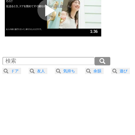
2
ポジティブになれない原因は、行動しないから。
ポジティブ思考になる30の方法
ストレス対策
3
人生、なんとかなるもの。
1:36
気楽に生きる30の方法
1.0倍速 （379KB 1分36秒）
1.5倍速 （253KB 1分4秒）
自分磨き
4
器の大きい人は、怒りを優しさで表現する。
2.0倍速 （190KB 48秒）
器の大きい人になる30の方法
2.5倍速 （152KB 38秒）
ドア
友人
気持ち
余韻
遊び
3.0倍速 （127KB 32秒）
プラス思考
5
ネガティブな人は、複雑に考える。
3.5倍速 （109KB 27秒）
ポジティブな人は、シンプルに考える。
4.0倍速 （95KB 24秒）
ポジティブ思考になる30の方法
ストレス対策
6
価値観を捨てると、いらいらも消える。
いらいらしない人になる30の方法
プラス思考
7
気持ちはなくていいから、とにかく癖にしてしま