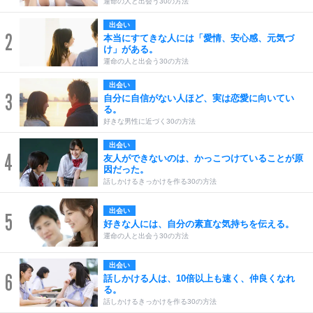
運命の人と出会う30の方法
出会い
2
本当にすてきな人には「愛情、安心感、元気づ
け」がある。
運命の人と出会う30の方法
出会い
3
自分に自信がない人ほど、実は恋愛に向いてい
る。
好きな男性に近づく30の方法
出会い
4
友人ができないのは、かっこつけていることが原
因だった。
話しかけるきっかけを作る30の方法
出会い
5
好きな人には、自分の素直な気持ちを伝える。
運命の人と出会う30の方法
出会い
6
話しかける人は、10倍以上も速く、仲良くなれ
る。
話しかけるきっかけを作る30の方法