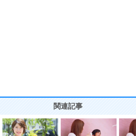
プラス思考
7
気持ちはなくていいから、とにかく癖にしてしま
う。
ポジティブ思考になる30の方法
自分磨き
8
いらない物は、徹底的に捨てる。
気品と美しさを身につける30の方法
勉強法
9
謙虚な人こそ、本当に強い人。
頭の使い方がうまくなる30の方法
恋愛学
10
人を好きになったら、まず相手を徹底的に信じる
ことが大切。
恋する人が知っておきたい30の大切なこと
関連記事