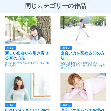
同じカテゴリーの作品
出会い
出会い
新しい出会いを引き寄せ
出会い力を高める30の方
る30の方法
法
出会いは、待つものではなく、つくりに
あなたは出会い力を封印している。
行くもの。
封印を解き放てば、もっと出会い力を発
揮できる。
出会い
出会い
出会いがうまくいく30の
出会いのチャンスを増や