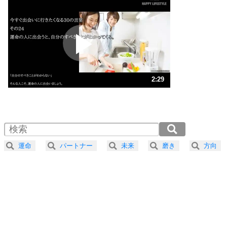
いらいらしない人になる30の方法
プラス思考
2
ポジティブになれない原因は、行動しないから。
ポジティブ思考になる30の方法
ストレス対策
3
人生、なんとかなるもの。
2:29
気楽に生きる30の方法
1.0倍速 （583KB 2分29秒）
1.5倍速 （389KB 1分39秒）
自分磨き
4
器の大きい人は、怒りを優しさで表現する。
2.0倍速 （292KB 1分14秒）
器の大きい人になる30の方法
2.5倍速 （234KB 59秒）
運命
パートナー
未来
磨き
方向
3.0倍速 （195KB 49秒）
プラス思考
5
ネガティブな人は、複雑に考える。
3.5倍速 （167KB 42秒）
ポジティブな人は、シンプルに考える。
4.0倍速 （146KB 37秒）
ポジティブ思考になる30の方法
ストレス対策
6
価値観を捨てると、いらいらも消える。
いらいらしない人になる30の方法