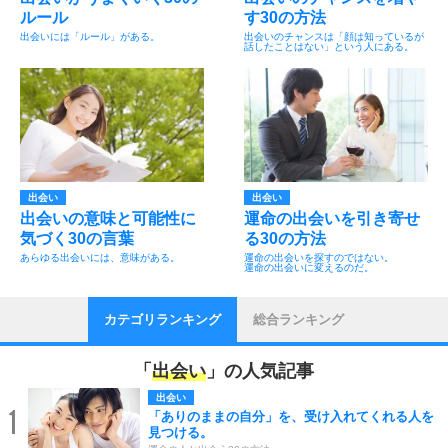
ルール
す30の方法
出会いには「ルール」がある。
出会いのチャンスは「顔は知っているが
話したことはない」という人にある。
出会い
出会い
出会いの意味と可能性に
運命の出会いを引き寄せ
気づく30の言葉
る30の方法
あらゆる出会いには、意味がある。
運命の出会いを探すのではない。
運命の出会いに変えるのだ。
カテゴリランキング
総合ランキング
「
出会い
」の人気記事
出会い
1
「ありのままの自分」を、受け入れてくれる人を
見つける。