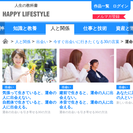
人生の教科書
作品一覧
ログイン
メルマガ登録
神
知識
と
教養
人
と
関係
仕事
と
技術
資産
と
人と関係
出会い
今すぐ出会いに行きたくなる30の言葉
運命
出会い
出会い
出会い
気張って生きていると、運命の
建前で生きると、運命の人に出
あなたに
人に出会えない。
会えない。
の人とい
自然体で生きていると、運命の
本音で生きると、運命の人に出
新しい出会
人に出会える。
会える。
運命の出会いを引き寄せる30の方法
運命の出会いを引き寄せる30の方法