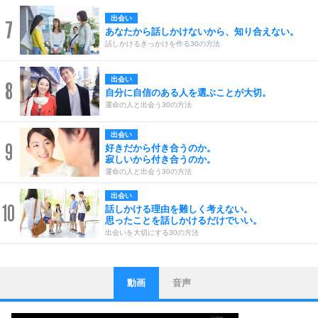
出会い
7
あなたから話しかけないから、知り合えない。
話しかけるきっかけを作る30の方法
出会い
8
自分に自信のある人を選ぶことが大切。
運命の人と出会う30の方法
出会い
9
好きだから付き合うのか。
寂しいから付き合うのか。
運命の人と出会う30の方法
出会い
10
話しかける理由を難しく考えない。
思ったことを話しかけるだけでいい。
出会いを大切にする30の方法
動画
音声
ストレス対策
1
他人と比べない。
いっそのこと、他人を見ない。