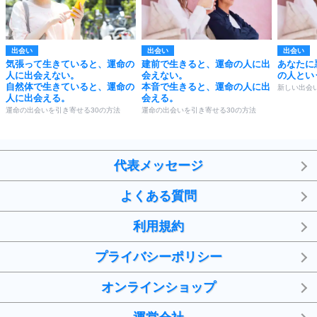
出会い
出会い
出会い
気張って生きていると、運命の
建前で生きると、運命の人に出
あなたに
人に出会えない。
会えない。
の人とい
自然体で生きていると、運命の
本音で生きると、運命の人に出
新しい出会
人に出会える。
会える。
運命の出会いを引き寄せる30の方法
運命の出会いを引き寄せる30の方法
代表メッセージ
よくある質問
利用規約
プライバシーポリシー
オンラインショップ