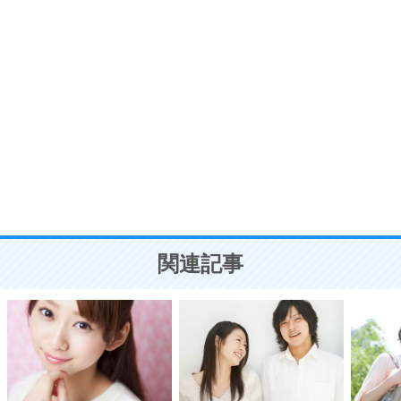
う。
ポジティブ思考になる30の方法
自分磨き
8
いらない物は、徹底的に捨てる。
気品と美しさを身につける30の方法
勉強法
9
謙虚な人こそ、本当に強い人。
頭の使い方がうまくなる30の方法
恋愛学
10
人を好きになったら、まず相手を徹底的に信じる
ことが大切。
恋する人が知っておきたい30の大切なこと
関連記事