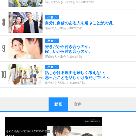
話しかけるきっかけを作る30の方法
出会い
8
自分に自信のある人を選ぶことが大切。
運命の人と出会う30の方法
出会い
9
好きだから付き合うのか。
寂しいから付き合うのか。
運命の人と出会う30の方法
出会い
10
話しかける理由を難しく考えない。
思ったことを話しかけるだけでいい。
出会いを大切にする30の方法
動画
音声
ストレス対策
1
他人と比べない。
いっそのこと、他人を見ない。
いらいらしない人になる30の方法
プラス思考