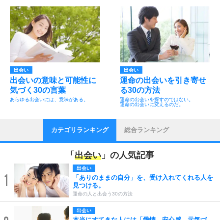
出会い
出会い
出会いの意味と可能性に
運命の出会いを引き寄せ
気づく30の言葉
る30の方法
あらゆる出会いには、意味がある。
運命の出会いを探すのではない。
運命の出会いに変えるのだ。
カテゴリランキング
総合ランキング
「
出会い
」の人気記事
出会い
1
「ありのままの自分」を、受け入れてくれる人を
見つける。
運命の人と出会う30の方法
出会い
本当にすてきな人には「愛情、安心感、元気づ