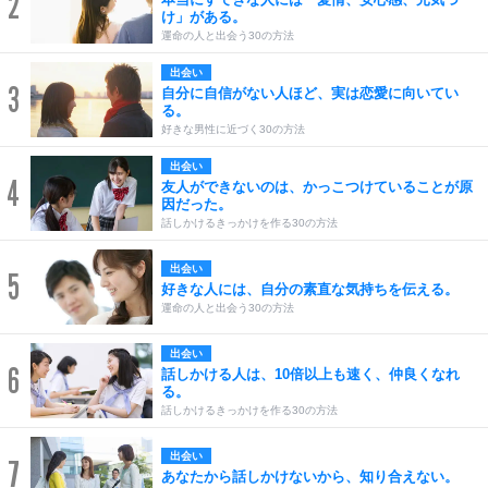
2
け」がある。
運命の人と出会う30の方法
出会い
3
自分に自信がない人ほど、実は恋愛に向いてい
る。
好きな男性に近づく30の方法
出会い
4
友人ができないのは、かっこつけていることが原
因だった。
話しかけるきっかけを作る30の方法
出会い
5
好きな人には、自分の素直な気持ちを伝える。
運命の人と出会う30の方法
出会い
6
話しかける人は、10倍以上も速く、仲良くなれ
る。
話しかけるきっかけを作る30の方法
出会い
7
あなたから話しかけないから、知り合えない。