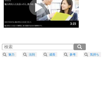
2
ポジティブになれない原因は、行動しないから。
ポジティブ思考になる30の方法
ストレス対策
3
人生、なんとかなるもの。
3:15
気楽に生きる30の方法
1.0倍速 （765KB 3分15秒）
1.5倍速 （510KB 2分10秒）
自分磨き
4
器の大きい人は、怒りを優しさで表現する。
2.0倍速 （383KB 1分37秒）
器の大きい人になる30の方法
2.5倍速 （306KB 1分18秒）
魅力
法則
成長
参考
気持ち
3.0倍速 （256KB 1分5秒）
プラス思考
5
ネガティブな人は、複雑に考える。
3.5倍速 （219KB 55秒）
ポジティブな人は、シンプルに考える。
4.0倍速 （192KB 48秒）
ポジティブ思考になる30の方法
ストレス対策
6
価値観を捨てると、いらいらも消える。
いらいらしない人になる30の方法
プラス思考
7
気持ちはなくていいから、とにかく癖にしてしま