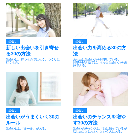
出会い
出会い
新しい出会いを引き寄せ
出会い力を高める30の方
る30の方法
法
出会いは、待つものではなく、つくりに
あなたは出会い力を封印している。
行くもの。
封印を解き放てば、もっと出会い力を発
揮できる。
出会い
出会い
出会いがうまくいく30の
出会いのチャンスを増や
ルール
す30の方法
出会いには「ルール」がある。
出会いのチャンスは「顔は知っているが
話したことはない」という人にある。