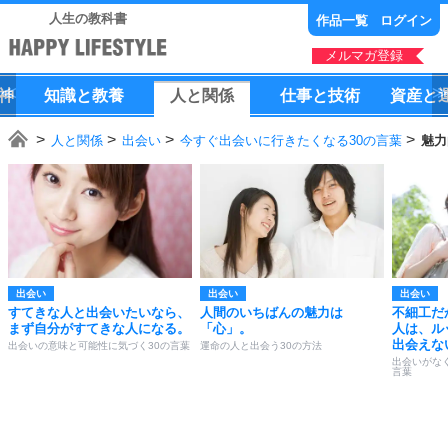
人生の教科書
作品一覧
ログイン
メルマガ登録
神
知識
と
教養
人
と
関係
仕事
と
技術
資産
と
人と関係
出会い
今すぐ出会いに行きたくなる30の言葉
魅力
出会い
出会い
出会い
すてきな人と出会いたいなら、
人間のいちばんの魅力は
不細工だ
まず自分がすてきな人になる。
「心」。
人は、ル
出会えな
出会いの意味と可能性に気づく30の言葉
運命の人と出会う30の方法
出会いがな
言葉