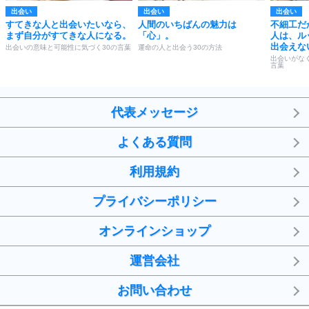
出会い
出会い
出会い
すてきな人と出会いたいなら、
人間のいちばんの魅力は
不細工だ
まず自分がすてきな人になる。
「心」。
人は、ル
出会えな
出会いの意味と可能性に気づく30の言葉
運命の人と出会う30の方法
出会いがな
言葉
代表メッセージ
よくある質問
利用規約
プライバシーポリシー
オンラインショップ
運営会社
お問い合わせ