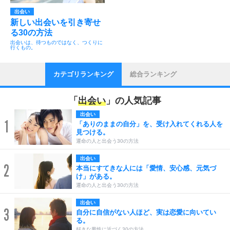
出会い
新しい出会いを引き寄せ
る30の方法
出会いは、待つものではなく、つくりに
行くもの。
カテゴリランキング
総合ランキング
「
出会い
」の人気記事
出会い
1
「ありのままの自分」を、受け入れてくれる人を
見つける。
運命の人と出会う30の方法
出会い
2
本当にすてきな人には「愛情、安心感、元気づ
け」がある。
運命の人と出会う30の方法
出会い
3
自分に自信がない人ほど、実は恋愛に向いてい
る。
好きな男性に近づく30の方法