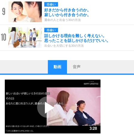
出会い
9
好きだから付き合うのか。
寂しいから付き合うのか。
運命の人と出会う30の方法
出会い
10
話しかける理由を難しく考えない。
思ったことを話しかけるだけでいい。
出会いを大切にする30の方法
動画
音声
ストレス対策
1
他人と比べない。
いっそのこと、他人を見ない。
いらいらしない人になる30の方法
プラス思考
2
ポジティブになれない原因は、行動しないから。
ポジティブ思考になる30の方法
ストレス対策
3
人生、なんとかなるもの。
3:28
気楽に生きる30の方法