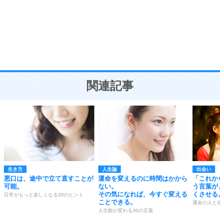
勉強法
9
謙虚な人こそ、本当に強い人。
頭の使い方がうまくなる30の方法
恋愛学
10
人を好きになったら、まず相手を徹底的に信じる
ことが大切。
恋する人が知っておきたい30の大切なこと
関連記事
生き方
人生論
出会い
悪口は、途中で立て直すことが
運命を変えるのに時間はかから
「これか
可能。
ない。
う言葉が
その気になれば、今すぐ変える
くさせる
日常がもっと楽しくなる30のヒント
ことできる。
運命の人と
人生観が変わる30の言葉