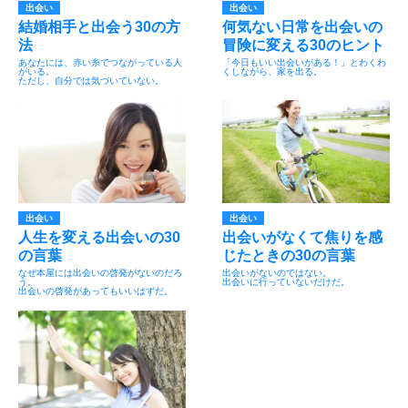
出会い
出会い
結婚相手と出会う30の方
何気ない日常を出会いの
法
冒険に変える30のヒント
あなたには、赤い糸でつながっている人
「今日もいい出会いがある！」とわくわ
がいる。
くしながら、家を出る。
ただし、自分では気づいていない。
出会い
出会い
人生を変える出会いの30
出会いがなくて焦りを感
の言葉
じたときの30の言葉
なぜ本屋には出会いの啓発がないのだろ
出会いがないのではない。
う。
出会いに行っていないだけだ。
出会いの啓発があってもいいはずだ。