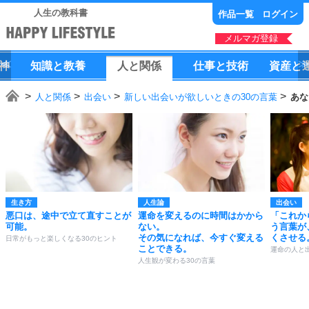
人生の教科書
作品一覧
ログイン
メルマガ登録
神
知識
と
教養
人
と
関係
仕事
と
技術
資産
と
人と関係
出会い
新しい出会いが欲しいときの30の言葉
あな
生き方
人生論
出会い
悪口は、途中で立て直すことが
運命を変えるのに時間はかから
「これか
可能。
ない。
う言葉が
その気になれば、今すぐ変える
くさせる
日常がもっと楽しくなる30のヒント
ことできる。
運命の人と
人生観が変わる30の言葉