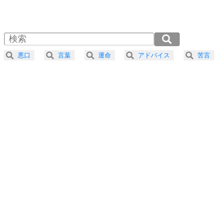
1.0倍速 （813KB 3分27秒）
1.5倍速 （542KB 2分18秒）
自分磨き
4
器の大きい人は、怒りを優しさで表現する。
2.0倍速 （407KB 1分44秒）
器の大きい人になる30の方法
2.5倍速 （326KB 1分23秒）
悪口
言葉
運命
アドバイス
苦言
3.0倍速 （272KB 1分9秒）
プラス思考
5
ネガティブな人は、複雑に考える。
3.5倍速 （233KB 59秒）
ポジティブな人は、シンプルに考える。
4.0倍速 （204KB 52秒）
ポジティブ思考になる30の方法
ストレス対策
6
価値観を捨てると、いらいらも消える。
いらいらしない人になる30の方法
プラス思考
7
気持ちはなくていいから、とにかく癖にしてしま
う。
ポジティブ思考になる30の方法
自分磨き
8
いらない物は、徹底的に捨てる。
気品と美しさを身につける30の方法