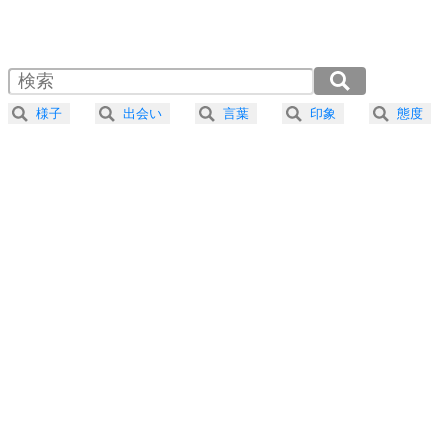
1.0倍速 （745KB 3分10秒）
1.5倍速 （497KB 2分6秒）
自分磨き
4
器の大きい人は、怒りを優しさで表現する。
2.0倍速 （373KB 1分35秒）
器の大きい人になる30の方法
2.5倍速 （298KB 1分16秒）
様子
出会い
言葉
印象
態度
3.0倍速 （249KB 1分3秒）
プラス思考
5
ネガティブな人は、複雑に考える。
3.5倍速 （213KB 54秒）
ポジティブな人は、シンプルに考える。
4.0倍速 （187KB 47秒）
ポジティブ思考になる30の方法
ストレス対策
6
価値観を捨てると、いらいらも消える。
いらいらしない人になる30の方法
プラス思考
7
気持ちはなくていいから、とにかく癖にしてしま
う。
ポジティブ思考になる30の方法
自分磨き
8
いらない物は、徹底的に捨てる。
気品と美しさを身につける30の方法