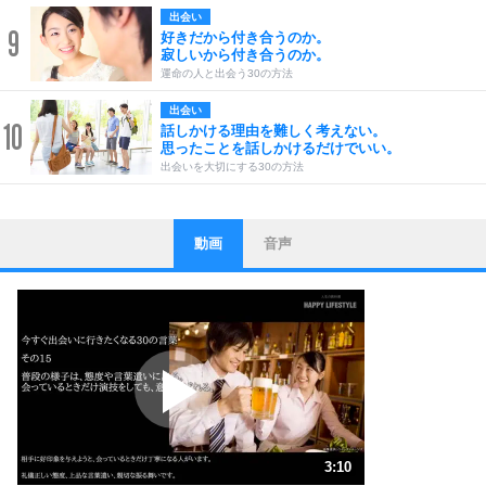
出会い
9
好きだから付き合うのか。
寂しいから付き合うのか。
運命の人と出会う30の方法
出会い
10
話しかける理由を難しく考えない。
思ったことを話しかけるだけでいい。
出会いを大切にする30の方法
動画
音声
ストレス対策
1
他人と比べない。
いっそのこと、他人を見ない。
いらいらしない人になる30の方法
プラス思考
2
ポジティブになれない原因は、行動しないから。
ポジティブ思考になる30の方法
ストレス対策
3
人生、なんとかなるもの。
3:10
気楽に生きる30の方法