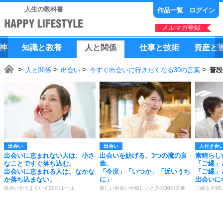
人生の教科書
作品一覧
ログイン
メルマガ登録
神
知識
と
教養
人
と
関係
仕事
と
技術
資産
と
人と関係
出会い
今すぐ出会いに行きたくなる30の言葉
普段
出会い
出会い
人付き合
出会いに恵まれない人は、小さ
出会いを妨げる、3つの魔の言
素晴らし
なことですぐ落ち込む。
葉。
「ご縁」
出会いに恵まれる人は、なかな
「今度」「いつか」「近いうち
「ご縁」
か落ち込まない。
に」
出会いに
出会いがうまくいく30のルール
新しい出会いが欲しいときの30の言葉
ご縁を大切