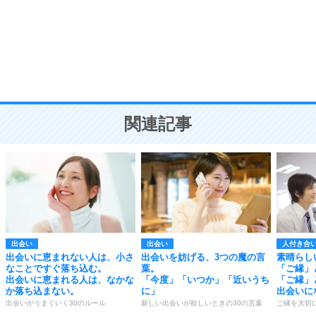
勉強法
9
謙虚な人こそ、本当に強い人。
頭の使い方がうまくなる30の方法
恋愛学
10
人を好きになったら、まず相手を徹底的に信じる
ことが大切。
恋する人が知っておきたい30の大切なこと
関連記事
出会い
出会い
人付き合
出会いに恵まれない人は、小さ
出会いを妨げる、3つの魔の言
素晴らし
なことですぐ落ち込む。
葉。
「ご縁」
出会いに恵まれる人は、なかな
「今度」「いつか」「近いうち
「ご縁」
か落ち込まない。
に」
出会いに
出会いがうまくいく30のルール
新しい出会いが欲しいときの30の言葉
ご縁を大切