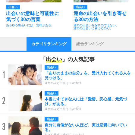
出会い
出会い
出会いの意味と可能性に
運命の出会いを引き寄せ
気づく30の言葉
る30の方法
あらゆる出会いには、意味がある。
運命の出会いを探すのではない。
運命の出会いに変えるのだ。
カテゴリランキング
総合ランキング
「
出会い
」の人気記事
出会い
1
「ありのままの自分」を、受け入れてくれる人を
見つける。
運命の人と出会う30の方法
出会い
2
本当にすてきな人には「愛情、安心感、元気づ
け」がある。
運命の人と出会う30の方法
出会い
3
自分に自信がない人ほど、実は恋愛に向いてい
る。
好きな男性に近づく30の方法