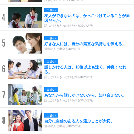
出会い
4
友人ができないのは、かっこつけていることが原
因だった。
話しかけるきっかけを作る30の方法
出会い
5
好きな人には、自分の素直な気持ちを伝える。
運命の人と出会う30の方法
出会い
6
話しかける人は、10倍以上も速く、仲良くなれ
る。
話しかけるきっかけを作る30の方法
出会い
7
あなたから話しかけないから、知り合えない。
話しかけるきっかけを作る30の方法
出会い
8
自分に自信のある人を選ぶことが大切。
運命の人と出会う30の方法