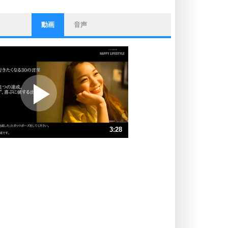
動画
音声
ストレス対策
他人と比べない。
いっそのこと、他人を見ない。
いらいらしない人になる30の方法
プラス思考
ポジティブになれない原因は、行動
しないから。
ポジティブ思考になる30の方法
ストレス対策
3:28
人生、なんとかなるもの。
気楽に生きる30の方法
速 （814KB 3分28秒）
速 （543KB 2分18秒）
自分磨き
器の大きい人は、怒りを優しさで表
速 （407KB 1分44秒）
現する。
速 （326KB 1分23秒）
器の大きい人になる30の方法
速 （272KB 1分9秒）
プラス思考
速 （233KB 59秒）
ネガティブな人は、複雑に考える。