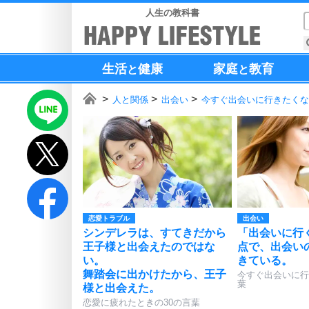
人生の教科書
生活
健康
家庭
教育
と
と
人と関係
出会い
今すぐ出会いに行きたくな
恋愛トラブル
出会い
シンデレラは、すてきだから
「出会いに行
王子様と出会えたのではな
点で、出会い
い。
きている。
舞踏会に出かけたから、王子
今すぐ出会いに行
葉
様と出会えた。
恋愛に疲れたときの30の言葉