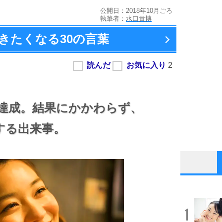
公開日：2018年10月ごろ
執筆者：
水口貴博
きたくなる
30の言葉
達成。
結果にかかわらず、
する出来事。
1