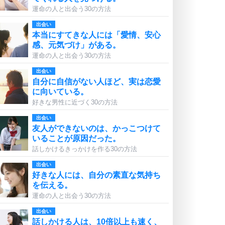
運命の人と出会う30の方法
出会い
本当にすてきな人には「愛情、安心
感、元気づけ」がある。
運命の人と出会う30の方法
出会い
自分に自信がない人ほど、実は恋愛
に向いている。
好きな男性に近づく30の方法
出会い
友人ができないのは、かっこつけて
いることが原因だった。
話しかけるきっかけを作る30の方法
出会い
好きな人には、自分の素直な気持ち
を伝える。
運命の人と出会う30の方法
出会い
話しかける人は、10倍以上も速く、