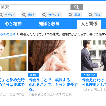
出会い
達成
カウント
基準
宝物
心
精神
知識
教養
人
関係
と
と
と
る30の言葉
出会えただけで、1つの達成。結果にかかわらず、喜ぶに値す
出会い
人付き合い
く」と決めた時
出会うことで、成長する。
出会えただけ
の半分は達成で
別れることで、もっと成長す
べる理由とし
る。
ご縁を大切にする
きたくなる30の言
人生を変える出会いの30の言葉