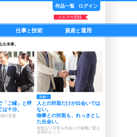
作品一覧
ログイン
メルマガ登録
仕事
技術
資産
運用
と
と
る出来事。
出会い
で「ご縁」と呼
人との対面だけが出会いでは
ては十分。
ない。
物事との対面も、れっきとし
30の言葉
た出会い。
何気ない日常を出会いの冒険に変え
る30のヒント