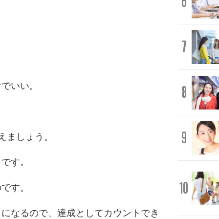
6
。
7
けでいい。
8
9
えましょう。
とです。
10
のです。
とになるので、達成としてカウントでき