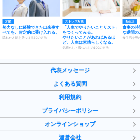
才能
ストレス対策
食生活
努力なしに経験できた出来事す
「人生でやりたいことリスト」
食事の時
べてを、肯定的に受け入れる。
をつくってみる。
な瞬間の
やりたいことがあればあるほ
隠れた才能を見つける30の方法
食生活を豊
ど、人生は素晴らしくなる。
気晴らし・暇つぶしの100の方法
代表メッセージ
よくある質問
利用規約
プライバシーポリシー
オンラインショップ
運営会社