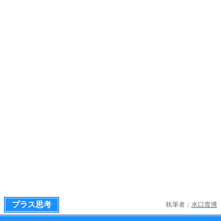
プラス思考
執筆者：
水口貴博