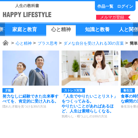
人生の教科書
作品一覧
ログイン
メルマガ登録
康
家庭
と
教育
心
と
精神
知識
と
教養
人
と
関
心と精神
プラス思考
ダメな自分を受け入れる30の言葉
簡単
才能
ストレス対策
食生活
努力なしに経験できた出来事す
「人生でやりたいことリスト」
食事の時
べてを、肯定的に受け入れる。
をつくってみる。
な瞬間の
やりたいことがあればあるほ
隠れた才能を見つける30の方法
食生活を豊
ど、人生は素晴らしくなる。
気晴らし・暇つぶしの100の方法