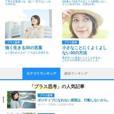
丁寧な言葉遣いは、短い一言でもしっか
3歩進んで2歩下がることを軽視しない。
り伝わる。
そこにあるのは、立派な1歩。
プラス思考
プラス思考
強く生きる30の言葉
小さなことにくよくよし
ない30の方法
よく笑われた人が、いちばん出世する。
過ぎ去った過去にくよくよするな。
これからの未来にわくわくしろ。
カテゴリランキング
総合ランキング
「
プラス思考
」の人気記事
プラス思考
1
ポジティブになれない原因は、行動しないから。
ポジティブ思考になる30の方法