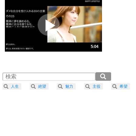
いらいらしない人になる30の方法
プラス思考
2
ポジティブになれない原因は、行動しないから。
ポジティブ思考になる30の方法
ストレス対策
3
人生、なんとかなるもの。
5:04
気楽に生きる30の方法
1.0倍速 （1.2MB 5分4秒）
1.5倍速 （793KB 3分22秒）
自分磨き
4
器の大きい人は、怒りを優しさで表現する。
2.0倍速 （595KB 2分32秒）
器の大きい人になる30の方法
2.5倍速 （476KB 2分1秒）
人生
絶望
魅力
主役
希望
3.0倍速 （397KB 1分41秒）
プラス思考
5
ネガティブな人は、複雑に考える。
3.5倍速 （340KB 1分26秒）
ポジティブな人は、シンプルに考える。
4.0倍速 （298KB 1分16秒）
ポジティブ思考になる30の方法
ストレス対策
6
価値観を捨てると、いらいらも消える。
いらいらしない人になる30の方法