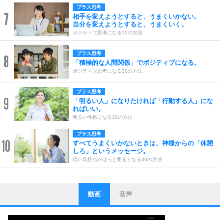
プラス思考
7
相手を変えようとすると、うまくいかない。
自分を変えようとすると、うまくいく。
ポジティブ思考になる30の方法
プラス思考
8
「積極的な人間関係」でポジティブになる。
ポジティブ思考になる30の方法
プラス思考
9
「明るい人」になりたければ「行動する人」にな
ればいい。
明るい性格になる30の方法
プラス思考
10
すべてうまくいかないときは、神様からの「休憩
しろ」というメッセージ。
暗い気持ちがぱっと明るくなる30の方法
動画
音声
ストレス対策
1
他人と比べない。
いっそのこと、他人を見ない。