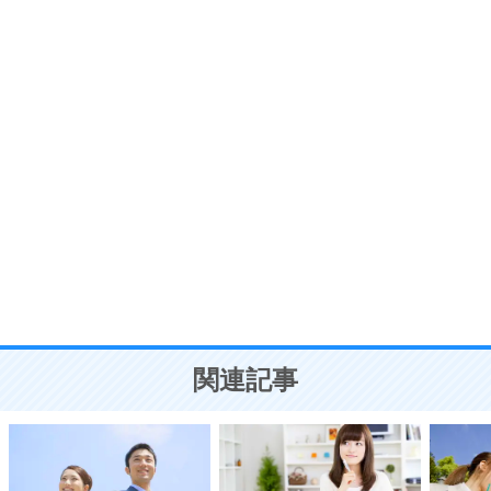
プラス思考
7
気持ちはなくていいから、とにかく癖にしてしま
う。
ポジティブ思考になる30の方法
自分磨き
8
いらない物は、徹底的に捨てる。
気品と美しさを身につける30の方法
勉強法
9
謙虚な人こそ、本当に強い人。
頭の使い方がうまくなる30の方法
恋愛学
10
人を好きになったら、まず相手を徹底的に信じる
ことが大切。
恋する人が知っておきたい30の大切なこと
関連記事