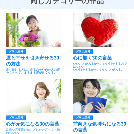
同じカテゴリーの作品
プラス思考
プラス思考
運と幸せを引き寄せる30
心に響く30の言葉
の方法
いいことがあるから、いい顔をするので
はない。
走り続ける人は、走るのをやめた人の運
いい顔をするから、いいことがある。
をもらって、ますます運が良くなる。
プラス思考
プラス思考
心が元気になる30の言葉
前向きな気持ちになる30
の言葉
乱暴な言葉遣いは、どれだけ言っても伝
わらない。