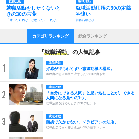
就職活動
就職活動
就職活動をしたくないと
就職活動用語の30の定義
きの30の言葉
や違い
「働いたら負け」と思ったら、負け。
就職活動とは。
カテゴリランキング
総合ランキング
「
就職活動
」の人気記事
就職活動
1
好感が得られやすい志望動機の構成。
履歴書の志望動機で注意したい30の書き方
就職活動
2
「自分はできる人間」と思い込むことが、できる
人間になる条件の1つ。
就職活動を諦めたときの30のヒント
就職活動
3
面接で欠かせない、メラビアンの法則。
就職面接でまず押さえたい30の基本マナー