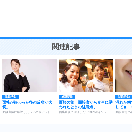
勉強法
9
謙虚な人こそ、本当に強い人。
頭の使い方がうまくなる30の方法
恋愛学
10
人を好きになったら、まず相手を徹底的に信じる
ことが大切。
恋する人が知っておきたい30の大切なこと
関連記事
就職活動
就職活動
就職活動
面接が終わった後の反省が大
面接の後、面接官から食事に誘
汚れた歯
切。
われたときの注意点。
しても、
面接直後に確認したい30のポイント
面接直後に確認したい30のポイント
面接直前に