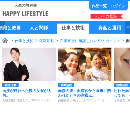
人生の教科書
作品一覧
ログイン
メルマガ登録
知識
と
教養
人
と
関係
仕事
と
技術
資産
と
運用
仕事と技術
就職活動
面接直後に確認したい30のポイント
面
就職活動
就職活動
就職活動
面接が終わった後の反省が大
面接の後、面接官から食事に誘
汚れた歯
切。
われたときの注意点。
しても、
面接直後に確認したい30のポイント
面接直後に確認したい30のポイント
面接直前に