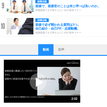
就職活動
9
面接で、面接官のことは何と呼べば良いのか。
就職面接でまず押さえたい30の基本マナー
就職活動
10
面接で必ず聞かれる質問は3つ。
自己紹介・自己PR・志望動機。
就職面接でまず押さえたい30の基本マナー
動画
音声
ストレス対策
1
他人と比べない。
いっそのこと、他人を見ない。
いらいらしない人になる30の方法
プラス思考
2
ポジティブになれない原因は、行動しないから。
ポジティブ思考になる30の方法
ストレス対策
3
人生、なんとかなるもの。
2:02
気楽に生きる30の方法