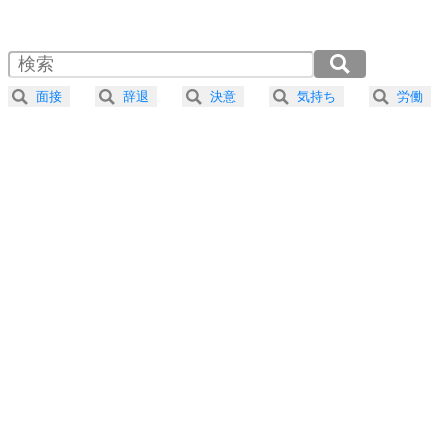
1.0倍速 （479KB 2分2秒）
1.5倍速 （319KB 1分21秒）
自分磨き
4
器の大きい人は、怒りを優しさで表現する。
2.0倍速 （240KB 1分1秒）
器の大きい人になる30の方法
2.5倍速 （192KB 48秒）
面接
辞退
決意
気持ち
労働
3.0倍速 （160KB 40秒）
プラス思考
5
ネガティブな人は、複雑に考える。
3.5倍速 （137KB 34秒）
ポジティブな人は、シンプルに考える。
4.0倍速 （120KB 30秒）
ポジティブ思考になる30の方法
ストレス対策
6
価値観を捨てると、いらいらも消える。
いらいらしない人になる30の方法
プラス思考
7
気持ちはなくていいから、とにかく癖にしてしま
う。
ポジティブ思考になる30の方法
自分磨き
8
いらない物は、徹底的に捨てる。
気品と美しさを身につける30の方法