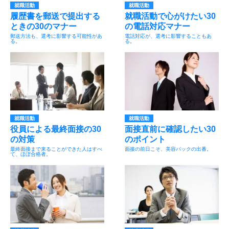
就職活動
就職活動
履歴書を郵送で提出する
就職活動で心がけたい30
ときの30のマナー
の電話対応マナー
郵送方法も、選考に影響する可能性があ
電話対応が、選考に影響することもあ
る。
る。
就職活動
就職活動
役員による最終面接の30
面接直前に確認したい30
の対策
のポイント
最終面接まで来ることができた人はすべ
面接の前日こそ、美容パックの出番。
て、ほぼ合格者。