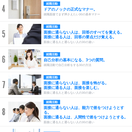
就職活動
4
ドアのノックの正式なマナー。
就職面接でまず押さえたい30の基本マナー
就職活動
5
面接に通らない人は、回答のすべてを覚える。
面接に通る人は、回答の要点だけ覚える。
面接に通る人と通らない人の30の違い
就職活動
6
自己分析の基本になる、3つの質問。
就職活動で自己分析をする30の方法
就職活動
7
面接に通らない人は、面接を怖がる。
面接に通る人は、面接を楽しむ。
面接に通る人と通らない人の30の違い
就職活動
面接に通らない人は、能力で差をつけようとす
8
る。
面接に通る人は、人間性で差をつけようとする。
面接に通る人と通らない人の30の違い