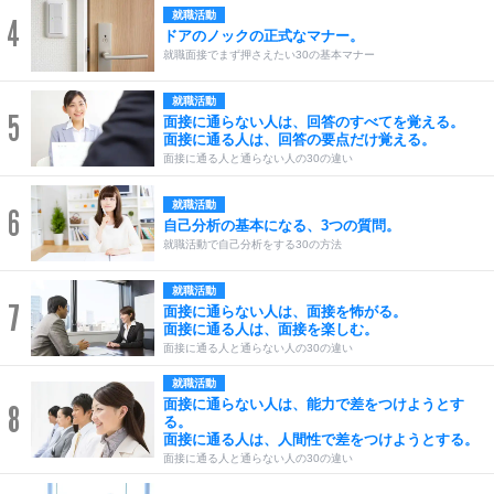
就職活動
4
ドアのノックの正式なマナー。
就職面接でまず押さえたい30の基本マナー
就職活動
5
面接に通らない人は、回答のすべてを覚える。
面接に通る人は、回答の要点だけ覚える。
面接に通る人と通らない人の30の違い
就職活動
6
自己分析の基本になる、3つの質問。
就職活動で自己分析をする30の方法
就職活動
7
面接に通らない人は、面接を怖がる。
面接に通る人は、面接を楽しむ。
面接に通る人と通らない人の30の違い
就職活動
面接に通らない人は、能力で差をつけようとす
8
る。
面接に通る人は、人間性で差をつけようとする。
面接に通る人と通らない人の30の違い