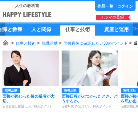
人生の教科書
作品一覧
ログイン
メルマガ登録
知識
と
教養
人
と
関係
仕事
と
技術
資産
と
運用
仕事と技術
就職活動
面接直後に確認したい30のポイント
反
就職活動
就職活動
就職活動
面接が終わった後の反省が大
面接日程がぶつかったとき、ど
面接が終
切。
うするか。
を思い出
面接直後に確認したい30のポイント
面接対策で心がけたい30のポイント
面接直後に