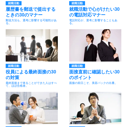
就職活動
就職活動
履歴書を郵送で提出する
就職活動で心がけたい30
ときの30のマナー
の電話対応マナー
郵送方法も、選考に影響する可能性があ
電話対応が、選考に影響することもあ
る。
る。
就職活動
就職活動
役員による最終面接の30
面接直前に確認したい30
の対策
のポイント
最終面接まで来ることができた人はすべ
面接の前日こそ、美容パックの出番。
て、ほぼ合格者。