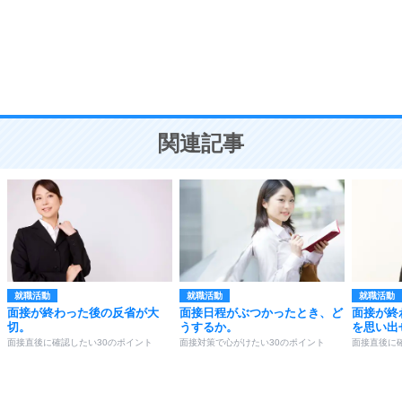
勉強法
9
謙虚な人こそ、本当に強い人。
頭の使い方がうまくなる30の方法
恋愛学
10
人を好きになったら、まず相手を徹底的に信じる
ことが大切。
恋する人が知っておきたい30の大切なこと
関連記事
就職活動
就職活動
就職活動
面接が終わった後の反省が大
面接日程がぶつかったとき、ど
面接が終
切。
うするか。
を思い出
面接直後に確認したい30のポイント
面接対策で心がけたい30のポイント
面接直後に