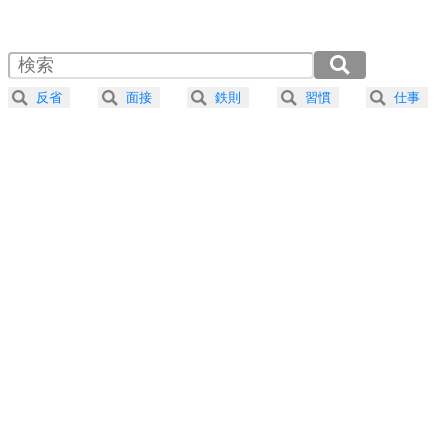
1.0倍速 （486KB 2分4秒）
1.5倍速 （324KB 1分22秒）
自分磨き
4
器の大きい人は、怒りを優しさで表現する。
2.0倍速 （243KB 1分2秒）
器の大きい人になる30の方法
2.5倍速 （195KB 49秒）
反省
面接
鉄則
習慣
仕事
3.0倍速 （162KB 41秒）
プラス思考
5
ネガティブな人は、複雑に考える。
3.5倍速 （139KB 35秒）
ポジティブな人は、シンプルに考える。
4.0倍速 （122KB 31秒）
ポジティブ思考になる30の方法
ストレス対策
6
価値観を捨てると、いらいらも消える。
いらいらしない人になる30の方法
プラス思考
7
気持ちはなくていいから、とにかく癖にしてしま
う。
ポジティブ思考になる30の方法
自分磨き
8
いらない物は、徹底的に捨てる。
気品と美しさを身につける30の方法