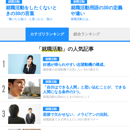
就職活動
就職活動
就職活動をしたくないと
就職活動用語の30の定義
きの30の言葉
や違い
「働いたら負け」と思ったら、負け。
就職活動とは。
カテゴリランキング
総合ランキング
「
就職活動
」の人気記事
就職活動
1
好感が得られやすい志望動機の構成。
履歴書の志望動機で注意したい30の書き方
就職活動
2
「自分はできる人間」と思い込むことが、できる
人間になる条件の1つ。
就職活動を諦めたときの30のヒント
就職活動
3
面接で欠かせない、メラビアンの法則。
就職面接でまず押さえたい30の基本マナー