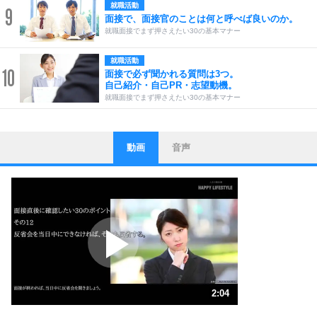
就職活動
9
面接で、面接官のことは何と呼べば良いのか。
就職面接でまず押さえたい30の基本マナー
就職活動
10
面接で必ず聞かれる質問は3つ。
自己紹介・自己PR・志望動機。
就職面接でまず押さえたい30の基本マナー
動画
音声
ストレス対策
1
他人と比べない。
いっそのこと、他人を見ない。
いらいらしない人になる30の方法
プラス思考
2
ポジティブになれない原因は、行動しないから。
ポジティブ思考になる30の方法
ストレス対策
3
人生、なんとかなるもの。
2:04
気楽に生きる30の方法