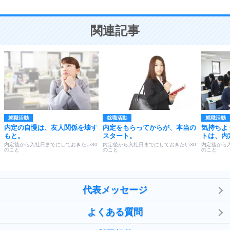
10
人を好きになったら、まず相手を徹底的に信じる
ことが大切。
恋する人が知っておきたい30の大切なこと
関連記事
就職活動
就職活動
就職活動
内定の自慢は、友人関係を壊す
内定をもらってからが、本当の
気持ちよ
もと。
スタート。
トは、内
内定後から入社日までにしておきたい30
内定後から入社日までにしておきたい30
内定後から
のこと
のこと
のこと
代表メッセージ
よくある質問