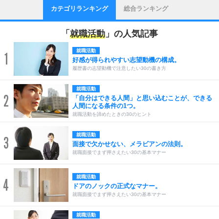
カテゴリランキング
総合ランキング
「
就職活動
」の人気記事
就職活動
1
好感が得られやすい志望動機の構成。
履歴書の志望動機で注意したい30の書き方
就職活動
2
「自分はできる人間」と思い込むことが、できる
人間になる条件の1つ。
就職活動を諦めたときの30のヒント
就職活動
3
面接で欠かせない、メラビアンの法則。
就職面接でまず押さえたい30の基本マナー
就職活動
4
ドアのノックの正式なマナー。
就職面接でまず押さえたい30の基本マナー
就職活動