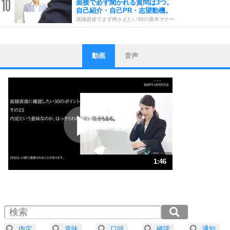
10
面接で必ず聞かれる質問は3つ。
自己紹介・自己PR・志望動機。
就職面接でまず押さえたい30の基本マナー
動画
音声
ストレス対策
1
他人と比べない。
いっそのこと、他人を見ない。
いらいらしない人になる30の方法
プラス思考
2
ポジティブになれない原因は、行動しないから。
ポジティブ思考になる30の方法
ストレス対策
3
人生、なんとかなるもの。
1:46
気楽に生きる30の方法
1.0倍速 （416KB 1分46秒）
1.5倍速 （278KB 1分10秒）
自分磨き
4
器の大きい人は、怒りを優しさで表現する。
2.0倍速 （209KB 53秒）
器の大きい人になる30の方法
2.5倍速 （167KB 42秒）
内定
意味
口頭
確認
通知