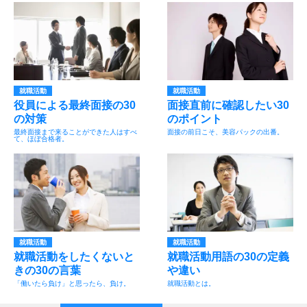
就職活動
就職活動
役員による最終面接の30
面接直前に確認したい30
の対策
のポイント
最終面接まで来ることができた人はすべ
面接の前日こそ、美容パックの出番。
て、ほぼ合格者。
就職活動
就職活動
就職活動をしたくないと
就職活動用語の30の定義
きの30の言葉
や違い
「働いたら負け」と思ったら、負け。
就職活動とは。