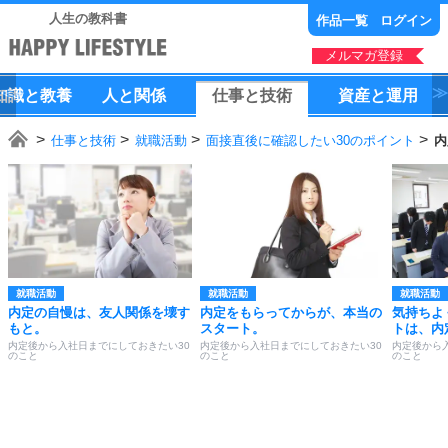
人生の教科書
作品一覧
ログイン
メルマガ登録
知識
と
教養
人
と
関係
仕事
と
技術
資産
と
運用
仕事と技術
就職活動
面接直後に確認したい30のポイント
内
就職活動
就職活動
就職活動
内定の自慢は、友人関係を壊す
内定をもらってからが、本当の
気持ちよ
もと。
スタート。
トは、内
内定後から入社日までにしておきたい30
内定後から入社日までにしておきたい30
内定後から
のこと
のこと
のこと