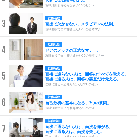
人間になる条件の1つ。
就職活動を諦めたときの30のヒント
就職活動
3
面接で欠かせない、メラビアンの法則。
就職面接でまず押さえたい30の基本マナー
就職活動
4
ドアのノックの正式なマナー。
就職面接でまず押さえたい30の基本マナー
就職活動
5
面接に通らない人は、回答のすべてを覚える。
面接に通る人は、回答の要点だけ覚える。
面接に通る人と通らない人の30の違い
就職活動
6
自己分析の基本になる、3つの質問。
就職活動で自己分析をする30の方法
就職活動
7
面接に通らない人は、面接を怖がる。
面接に通る人は、面接を楽しむ。
面接に通る人と通らない人の30の違い