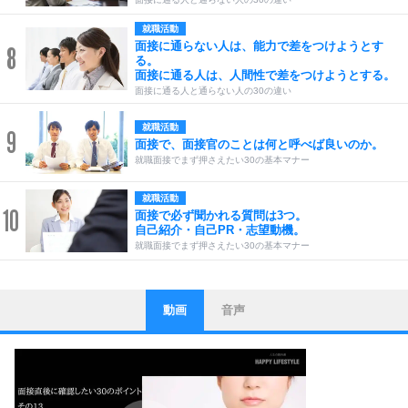
就職活動
面接に通らない人は、能力で差をつけようとす
8
る。
面接に通る人は、人間性で差をつけようとする。
面接に通る人と通らない人の30の違い
就職活動
9
面接で、面接官のことは何と呼べば良いのか。
就職面接でまず押さえたい30の基本マナー
就職活動
10
面接で必ず聞かれる質問は3つ。
自己紹介・自己PR・志望動機。
就職面接でまず押さえたい30の基本マナー
動画
音声
ストレス対策
1
他人と比べない。
いっそのこと、他人を見ない。
いらいらしない人になる30の方法
プラス思考