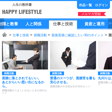
人生の教科書
作品一覧
ログイン
メルマガ登録
知識
と
教養
人
と
関係
仕事
と
技術
資産
と
運用
仕事と技術
就職活動
面接直後に確認したい30のポイント
面
就職活動
就職活動
就職活動
面接に落とされてもいい。
普通のスーツが、面接官を最も
丸刈りは
あとからいい思い出になるか
安心させる。
就職活動に
ー
ら。
就職活動のやる気を出す30のヒント
就職活動がうまくいかないときの30のヒ
ント