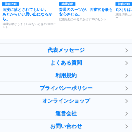
就職活動
就職活動
就職活動
面接に落とされてもいい。
普通のスーツが、面接官を最も
丸刈りは
あとからいい思い出になるか
安心させる。
就職活動に
ー
ら。
就職活動のやる気を出す30のヒント
就職活動がうまくいかないときの30のヒ
ント
代表メッセージ
よくある質問
利用規約
プライバシーポリシー
オンラインショップ
運営会社
お問い合わせ