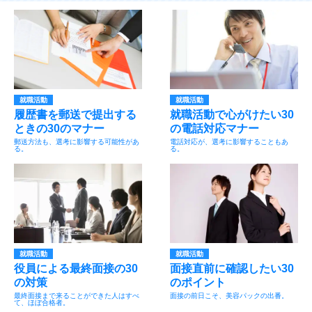
就職活動
就職活動
履歴書を郵送で提出する
就職活動で心がけたい30
ときの30のマナー
の電話対応マナー
郵送方法も、選考に影響する可能性があ
電話対応が、選考に影響することもあ
る。
る。
就職活動
就職活動
役員による最終面接の30
面接直前に確認したい30
の対策
のポイント
最終面接まで来ることができた人はすべ
面接の前日こそ、美容パックの出番。
て、ほぼ合格者。