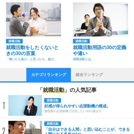
就職活動
就職活動
就職活動をしたくないと
就職活動用語の30の定義
きの30の言葉
や違い
「働いたら負け」と思ったら、負け。
就職活動とは。
カテゴリランキング
総合ランキング
「
就職活動
」の人気記事
就職活動
1
好感が得られやすい志望動機の構成。
履歴書の志望動機で注意したい30の書き方
就職活動
2
「自分はできる人間」と思い込むことが、できる