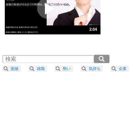
2
ポジティブになれない原因は、行動しないから。
ポジティブ思考になる30の方法
ストレス対策
3
人生、なんとかなるもの。
2:04
気楽に生きる30の方法
1.0倍速 （488KB 2分4秒）
1.5倍速 （325KB 1分23秒）
自分磨き
4
器の大きい人は、怒りを優しさで表現する。
2.0倍速 （244KB 1分2秒）
器の大きい人になる30の方法
2.5倍速 （196KB 49秒）
面接
就職
勢い
気持ち
企業
3.0倍速 （163KB 41秒）
プラス思考
5
ネガティブな人は、複雑に考える。
3.5倍速 （140KB 35秒）
ポジティブな人は、シンプルに考える。
4.0倍速 （123KB 31秒）
ポジティブ思考になる30の方法
ストレス対策
6
価値観を捨てると、いらいらも消える。
いらいらしない人になる30の方法
プラス思考
7
気持ちはなくていいから、とにかく癖にしてしま