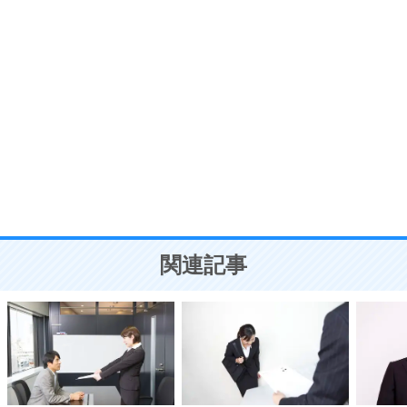
う。
ポジティブ思考になる30の方法
自分磨き
8
いらない物は、徹底的に捨てる。
気品と美しさを身につける30の方法
勉強法
9
謙虚な人こそ、本当に強い人。
頭の使い方がうまくなる30の方法
恋愛学
10
人を好きになったら、まず相手を徹底的に信じる
ことが大切。
恋する人が知っておきたい30の大切なこと
関連記事