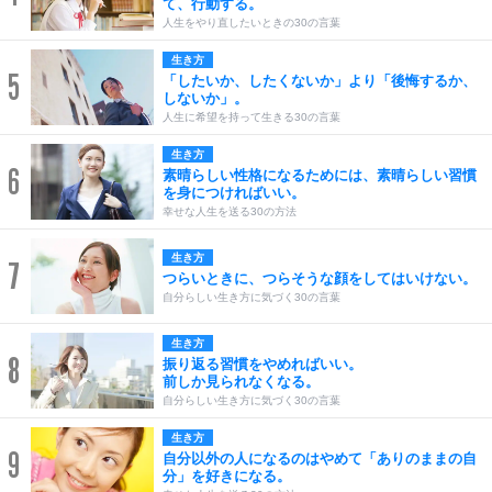
て、行動する。
人生をやり直したいときの30の言葉
生き方
5
「したいか、したくないか」より「後悔するか、
しないか」。
人生に希望を持って生きる30の言葉
生き方
6
素晴らしい性格になるためには、素晴らしい習慣
を身につければいい。
幸せな人生を送る30の方法
生き方
7
つらいときに、つらそうな顔をしてはいけない。
自分らしい生き方に気づく30の言葉
生き方
8
振り返る習慣をやめればいい。
前しか見られなくなる。
自分らしい生き方に気づく30の言葉
生き方
9
自分以外の人になるのはやめて「ありのままの自
分」を好きになる。