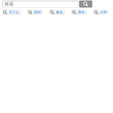
器の大きい人は、怒りを優しさで表現する。
2.0倍速 （216KB 55秒）
器の大きい人になる30の方法
2.5倍速 （173KB 44秒）
子ども
時代
動き
青年
少年
3.0倍速 （144KB 36秒）
プラス思考
5
ネガティブな人は、複雑に考える。
3.5倍速 （124KB 31秒）
ポジティブな人は、シンプルに考える。
4.0倍速 （109KB 27秒）
ポジティブ思考になる30の方法
ストレス対策
6
価値観を捨てると、いらいらも消える。
いらいらしない人になる30の方法
プラス思考
7
気持ちはなくていいから、とにかく癖にしてしま
う。
ポジティブ思考になる30の方法
自分磨き
8
いらない物は、徹底的に捨てる。
気品と美しさを身につける30の方法
勉強法
9
謙虚な人こそ、本当に強い人。