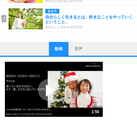
幸せな人生を送る30の方法
生き方
10
自分らしく生きるとは、好きなことをやっていく
ということ。
自分らしく生きる30の方法
動画
音声
ストレス対策
1
他人と比べない。
いっそのこと、他人を見ない。
いらいらしない人になる30の方法
プラス思考
2
ポジティブになれない原因は、行動しないから。
ポジティブ思考になる30の方法
ストレス対策
3
人生、なんとかなるもの。
1:50
気楽に生きる30の方法
1.0倍速 （432KB 1分50秒）
1.5倍速 （288KB 1分13秒）
自分磨き
4