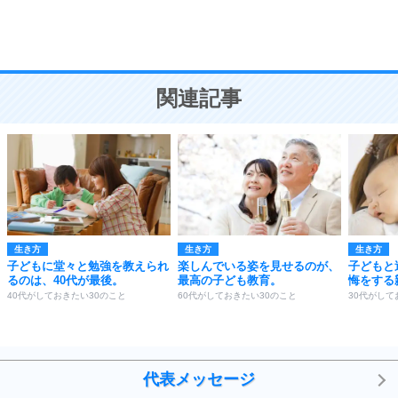
頭の使い方がうまくなる30の方法
恋愛学
10
人を好きになったら、まず相手を徹底的に信じる
ことが大切。
恋する人が知っておきたい30の大切なこと
関連記事
生き方
生き方
生き方
子どもに堂々と勉強を教えられ
楽しんでいる姿を見せるのが、
子どもと
るのは、40代が最後。
最高の子ども教育。
悔をする
40代がしておきたい30のこと
60代がしておきたい30のこと
30代がして
代表メッセージ