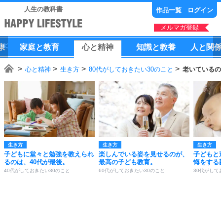
人生の教科書
作品一覧
ログイン
メルマガ登録
康
家庭
と
教育
心
と
精神
知識
と
教養
人
と
関
心と精神
生き方
80代がしておきたい30のこと
老いているの
生き方
生き方
生き方
子どもに堂々と勉強を教えられ
楽しんでいる姿を見せるのが、
子どもと
るのは、40代が最後。
最高の子ども教育。
悔をする
40代がしておきたい30のこと
60代がしておきたい30のこと
30代がして