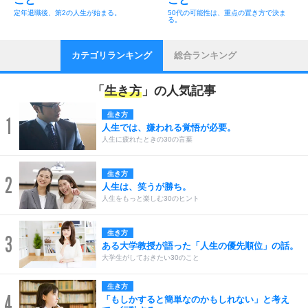
定年退職後、第2の人生が始まる。
50代の可能性は、重点の置き方で決ま
る。
カテゴリランキング
総合ランキング
「
生き方
」の人気記事
生き方
1
人生では、嫌われる覚悟が必要。
人生に疲れたときの30の言葉
生き方
2
人生は、笑うが勝ち。
人生をもっと楽しむ30のヒント
生き方
3
ある大学教授が語った「人生の優先順位」の話。
大学生がしておきたい30のこと
生き方
4
「もしかすると簡単なのかもしれない」と考え