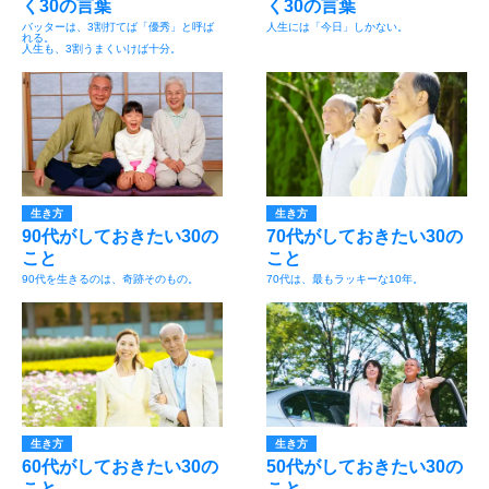
く30の言葉
く30の言葉
バッターは、3割打てば「優秀」と呼ば
人生には「今日」しかない。
れる。
人生も、3割うまくいけば十分。
生き方
生き方
90代がしておきたい30の
70代がしておきたい30の
こと
こと
90代を生きるのは、奇跡そのもの。
70代は、最もラッキーな10年。
生き方
生き方
60代がしておきたい30の
50代がしておきたい30の
こと
こと