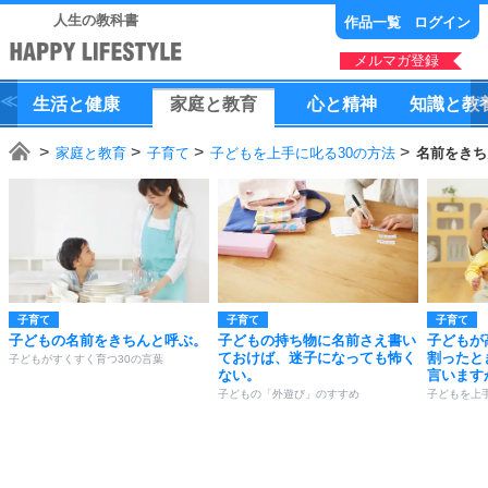
人生の教科書
作品一覧
ログイン
メルマガ登録
生活
と
健康
家庭
と
教育
心
と
精神
知識
と
教
家庭と教育
子育て
子どもを上手に叱る30の方法
名前をきち
子育て
子育て
子育て
子どもの名前をきちんと呼ぶ。
子どもの持ち物に名前さえ書い
子どもが
ておけば、迷子になっても怖く
割ったと
子どもがすくすく育つ30の言葉
ない。
言います
子どもの「外遊び」のすすめ
子どもを上