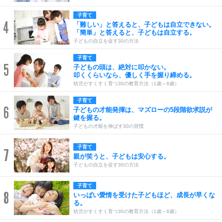
子育て
4
「難しい」と答えると、子どもは自立できない。
「簡単」と答えると、子どもは自立する。
子どもの自立を促す30の方法
子育て
5
子どもの頭は、絶対に叩かない。
叩くくらいなら、優しく手を握り締める。
幼児がすくすく育つ30の教育方法（1歳～6歳）
子育て
6
子どもの才能発揮は、マズローの5段階欲求説が
鍵を握る。
子どもの才能を伸ばす30の習慣
子育て
7
親が笑うと、子どもは安心する。
子どもの自立を促す30の方法
子育て
8
いっぱい愛情を受けた子どもほど、成長が早くな
る。
幼児がすくすく育つ30の教育方法（1歳～6歳）