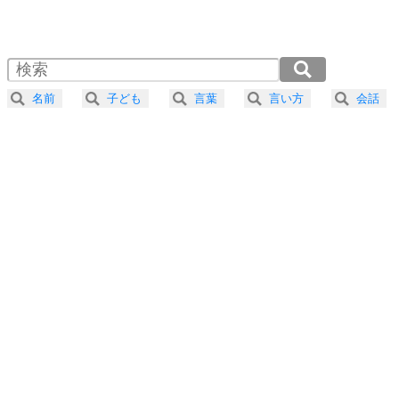
1.0倍速 （462KB 1分58秒）
1.5倍速 （309KB 1分18秒）
自分磨き
4
器の大きい人は、怒りを優しさで表現する。
2.0倍速 （232KB 59秒）
器の大きい人になる30の方法
2.5倍速 （186KB 47秒）
名前
子ども
言葉
言い方
会話
3.0倍速 （155KB 39秒）
プラス思考
5
ネガティブな人は、複雑に考える。
3.5倍速 （133KB 33秒）
ポジティブな人は、シンプルに考える。
4.0倍速 （116KB 29秒）
ポジティブ思考になる30の方法
ストレス対策
6
価値観を捨てると、いらいらも消える。
いらいらしない人になる30の方法
プラス思考
7
気持ちはなくていいから、とにかく癖にしてしま
う。
ポジティブ思考になる30の方法
自分磨き
8
いらない物は、徹底的に捨てる。
気品と美しさを身につける30の方法