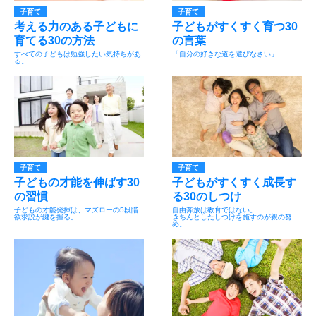
子育て
子育て
考える力のある子どもに
子どもがすくすく育つ30
育てる30の方法
の言葉
すべての子どもは勉強したい気持ちがあ
「自分の好きな道を選びなさい」
る。
子育て
子育て
子どもの才能を伸ばす30
子どもがすくすく成長す
の習慣
る30のしつけ
子どもの才能発揮は、マズローの5段階
自由奔放は教育ではない。
欲求説が鍵を握る。
きちんとしたしつけを施すのが親の努
め。