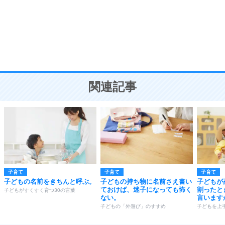
勉強法
9
謙虚な人こそ、本当に強い人。
頭の使い方がうまくなる30の方法
恋愛学
10
人を好きになったら、まず相手を徹底的に信じる
ことが大切。
恋する人が知っておきたい30の大切なこと
関連記事
子育て
子育て
子育て
子どもの名前をきちんと呼ぶ。
子どもの持ち物に名前さえ書い
子どもが
ておけば、迷子になっても怖く
割ったと
子どもがすくすく育つ30の言葉
ない。
言います
子どもの「外遊び」のすすめ
子どもを上