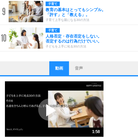
子育て
9
教育の基本はとってもシンプル。
「許す」と「教える」。
子育て上手な親になる30の方法
子育て
10
人格否定・存在否定をしない。
否定するのは行為だけでいい。
子どもを上手に叱る30の方法
動画
音声
ストレス対策
1
他人と比べない。
いっそのこと、他人を見ない。
いらいらしない人になる30の方法
プラス思考
2
ポジティブになれない原因は、行動しないから。
ポジティブ思考になる30の方法
ストレス対策
3
人生、なんとかなるもの。
1:58
気楽に生きる30の方法