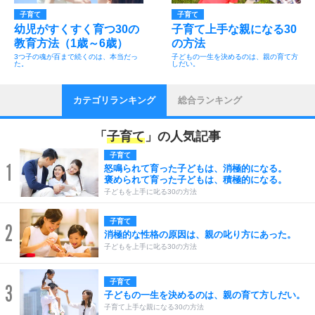
子育て
子育て
幼児がすくすく育つ30の
子育て上手な親になる30
教育方法（1歳～6歳）
の方法
3つ子の魂が百まで続くのは、本当だっ
子どもの一生を決めるのは、親の育て方
た。
しだい。
カテゴリランキング
総合ランキング
「
子育て
」の人気記事
子育て
1
怒鳴られて育った子どもは、消極的になる。
褒められて育った子どもは、積極的になる。
子どもを上手に叱る30の方法
子育て
2
消極的な性格の原因は、親の叱り方にあった。
子どもを上手に叱る30の方法
子育て
3
子どもの一生を決めるのは、親の育て方しだい。
子育て上手な親になる30の方法