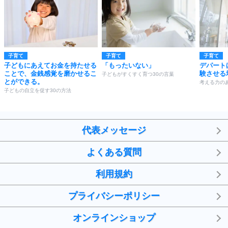
子育て
子育て
子育て
子どもにあえてお金を持たせる
「もったいない」
デパート
ことで、金銭感覚を磨かせるこ
験させる
子どもがすくすく育つ30の言葉
とができる。
考える力の
子どもの自立を促す30の方法
代表メッセージ
よくある質問
利用規約
プライバシーポリシー
オンラインショップ