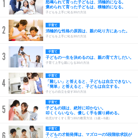
1
怒鳴られて育った子どもは、消極的になる。
褒められて育った子どもは、積極的になる。
子どもを上手に叱る30の方法
子育て
2
消極的な性格の原因は、親の叱り方にあった。
子どもを上手に叱る30の方法
子育て
3
子どもの一生を決めるのは、親の育て方しだい。
子育て上手な親になる30の方法
子育て
4
「難しい」と答えると、子どもは自立できない。
「簡単」と答えると、子どもは自立する。
子どもの自立を促す30の方法
子育て
5
子どもの頭は、絶対に叩かない。
叩くくらいなら、優しく手を握り締める。
幼児がすくすく育つ30の教育方法（1歳～6歳）
子育て
6
子どもの才能発揮は、マズローの5段階欲求説が