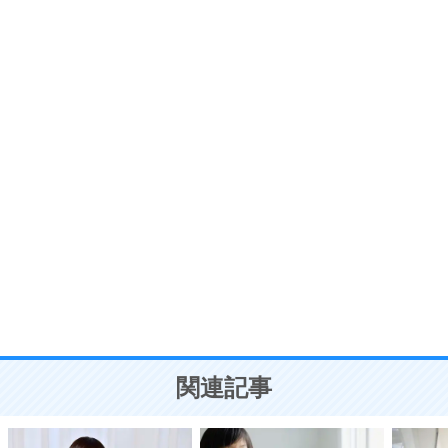
6
価値観を捨てると、いらいらも消える。
いらいらしない人になる30の方法
プラス思考
7
気持ちはなくていいから、とにかく癖にしてしま
う。
ポジティブ思考になる30の方法
自分磨き
8
いらない物は、徹底的に捨てる。
気品と美しさを身につける30の方法
勉強法
9
謙虚な人こそ、本当に強い人。
頭の使い方がうまくなる30の方法
恋愛学
10
人を好きになったら、まず相手を徹底的に信じる
ことが大切。
恋する人が知っておきたい30の大切なこと
関連記事