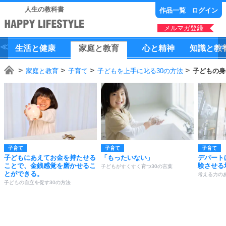
人生の教科書
作品一覧
ログイン
メルマガ登録
生活
と
健康
家庭
と
教育
心
と
精神
知識
と
教
家庭と教育
子育て
子どもを上手に叱る30の方法
子どもの身
子育て
子育て
子育て
子どもにあえてお金を持たせる
「もったいない」
デパート
ことで、金銭感覚を磨かせるこ
験させる
子どもがすくすく育つ30の言葉
とができる。
考える力の
子どもの自立を促す30の方法