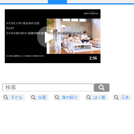
1
他人と比べない。
いっそのこと、他人を見ない。
いらいらしない人になる30の方法
プラス思考
2
ポジティブになれない原因は、行動しないから。
ポジティブ思考になる30の方法
ストレス対策
3
人生、なんとかなるもの。
2:56
気楽に生きる30の方法
1.0倍速 （688KB 2分56秒）
1.5倍速 （459KB 1分57秒）
自分磨き
4
器の大きい人は、怒りを優しさで表現する。
2.0倍速 （345KB 1分28秒）
器の大きい人になる30の方法
2.5倍速 （276KB 1分10秒）
子ども
位置
身の回り
はく製
工夫
3.0倍速 （230KB 58秒）
プラス思考
5
ネガティブな人は、複雑に考える。
3.5倍速 （197KB 50秒）
ポジティブな人は、シンプルに考える。
4.0倍速 （173KB 44秒）
ポジティブ思考になる30の方法
ストレス対策