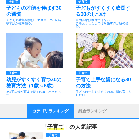
子育て
子育て
子どもの才能を伸ばす30
子どもがすくすく成長す
の習慣
る30のしつけ
子どもの才能発揮は、マズローの5段階
自由奔放は教育ではない。
欲求説が鍵を握る。
きちんとしたしつけを施すのが親の努
め。
子育て
子育て
幼児がすくすく育つ30の
子育て上手な親になる30
教育方法（1歳～6歳）
の方法
3つ子の魂が百まで続くのは、本当だっ
子どもの一生を決めるのは、親の育て方
た。
しだい。
カテゴリランキング
総合ランキング
「
子育て
」の人気記事
子育て