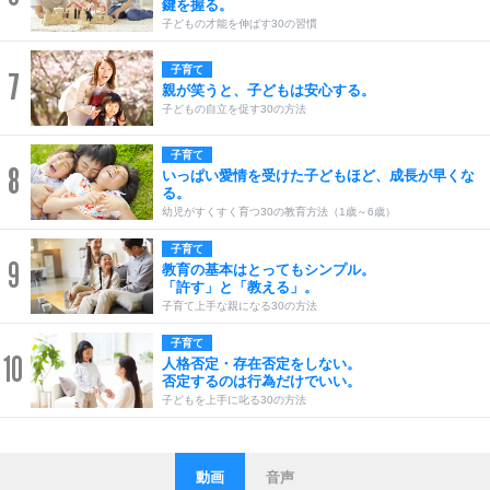
鍵を握る。
子どもの才能を伸ばす30の習慣
子育て
7
親が笑うと、子どもは安心する。
子どもの自立を促す30の方法
子育て
8
いっぱい愛情を受けた子どもほど、成長が早くな
る。
幼児がすくすく育つ30の教育方法（1歳～6歳）
子育て
9
教育の基本はとってもシンプル。
「許す」と「教える」。
子育て上手な親になる30の方法
子育て
10
人格否定・存在否定をしない。
否定するのは行為だけでいい。
子どもを上手に叱る30の方法
動画
音声
ストレス対策