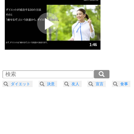
いらいらしない人になる30の方法
プラス思考
2
ポジティブになれない原因は、行動しないから。
ポジティブ思考になる30の方法
ストレス対策
3
人生、なんとかなるもの。
1:46
気楽に生きる30の方法
1.0倍速 （417KB 1分46秒）
1.5倍速 （278KB 1分11秒）
自分磨き
4
器の大きい人は、怒りを優しさで表現する。
2.0倍速 （209KB 53秒）
器の大きい人になる30の方法
2.5倍速 （167KB 42秒）
ダイエット
決意
友人
宣言
食事
3.0倍速 （140KB 35秒）
プラス思考
5
ネガティブな人は、複雑に考える。
3.5倍速 （120KB 30秒）
ポジティブな人は、シンプルに考える。
4.0倍速 （105KB 26秒）
ポジティブ思考になる30の方法
ストレス対策
6
価値観を捨てると、いらいらも消える。
いらいらしない人になる30の方法