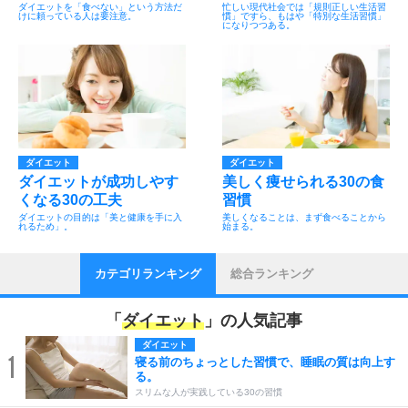
ダイエットを「食べない」という方法だ
忙しい現代社会では「規則正しい生活習
けに頼っている人は要注意。
慣」ですら、もはや「特別な生活習慣」
になりつつある。
ダイエット
ダイエット
ダイエットが成功しやす
美しく痩せられる30の食
くなる30の工夫
習慣
ダイエットの目的は「美と健康を手に入
美しくなることは、まず食べることから
れるため」。
始まる。
カテゴリランキング
総合ランキング
「
ダイエット
」の人気記事
ダイエット
1
寝る前のちょっとした習慣で、睡眠の質は向上す
る。
スリムな人が実践している30の習慣