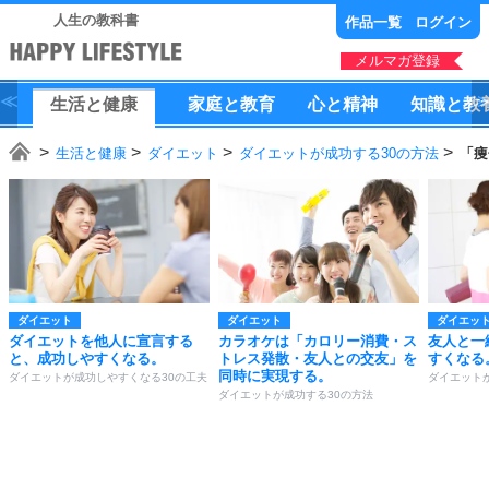
人生の教科書
作品一覧
ログイン
メルマガ登録
生活
と
健康
家庭
と
教育
心
と
精神
知識
と
教
生活と健康
ダイエット
ダイエットが成功する30の方法
「痩
ダイエット
ダイエット
ダイエッ
ダイエットを他人に宣言する
カラオケは「カロリー消費・ス
友人と一
と、成功しやすくなる。
トレス発散・友人との交友」を
すくなる
同時に実現する。
ダイエットが成功しやすくなる30の工夫
ダイエット
ダイエットが成功する30の方法