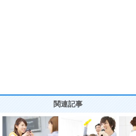
プラス思考
7
気持ちはなくていいから、とにかく癖にしてしま
う。
ポジティブ思考になる30の方法
自分磨き
8
いらない物は、徹底的に捨てる。
気品と美しさを身につける30の方法
勉強法
9
謙虚な人こそ、本当に強い人。
頭の使い方がうまくなる30の方法
恋愛学
10
人を好きになったら、まず相手を徹底的に信じる
ことが大切。
恋する人が知っておきたい30の大切なこと
関連記事