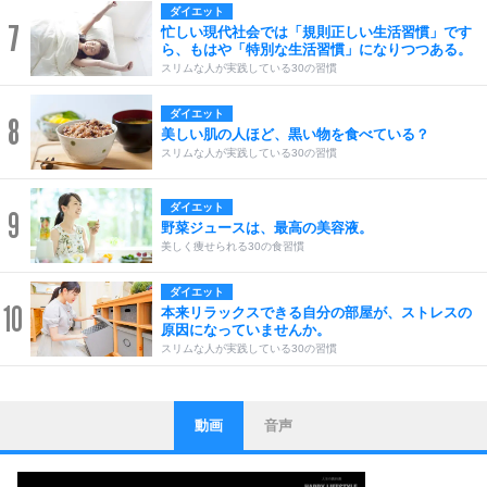
ダイエット
7
忙しい現代社会では「規則正しい生活習慣」です
ら、もはや「特別な生活習慣」になりつつある。
スリムな人が実践している30の習慣
ダイエット
8
美しい肌の人ほど、黒い物を食べている？
スリムな人が実践している30の習慣
ダイエット
9
野菜ジュースは、最高の美容液。
美しく痩せられる30の食習慣
ダイエット
10
本来リラックスできる自分の部屋が、ストレスの
原因になっていませんか。
スリムな人が実践している30の習慣
動画
音声
ストレス対策
1
他人と比べない。
いっそのこと、他人を見ない。