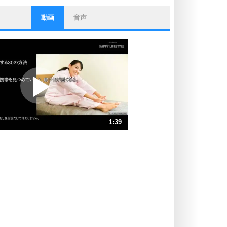
動画
音声
ストレス対策
他人と比べない。
いっそのこと、他人を見ない。
いらいらしない人になる30の方法
プラス思考
ポジティブになれない原因は、行動
しないから。
ポジティブ思考になる30の方法
ストレス対策
1:39
人生、なんとかなるもの。
気楽に生きる30の方法
速 （391KB 1分39秒）
速 （261KB 1分6秒）
自分磨き
器の大きい人は、怒りを優しさで表
速 （196KB 50秒）
現する。
速 （157KB 39秒）
器の大きい人になる30の方法
速 （131KB 33秒）
プラス思考
速 （112KB 28秒）
ネガティブな人は、複雑に考える。
速 （99KB 25秒）
ポジティブな人は、シンプルに考え