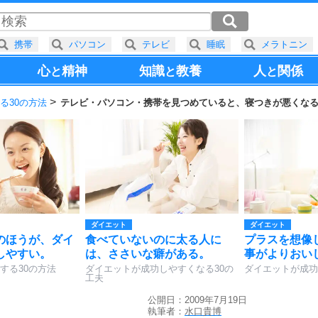
携帯
パソコン
テレビ
睡眠
メラトニン
心
精神
知識
教養
人
関係
と
と
と
る30の方法
テレビ・パソコン・携帯を見つめていると、寝つきが悪くな
ダイエット
ダイエット
のほうが、ダイ
食べていないのに太る人に
プラスを想像
しやすい。
は、ささいな癖がある。
事がよりおい
する30の方法
ダイエットが成功しやすくなる30の
ダイエットが成功
工夫
公開日：2009年7月19日
執筆者：
水口貴博