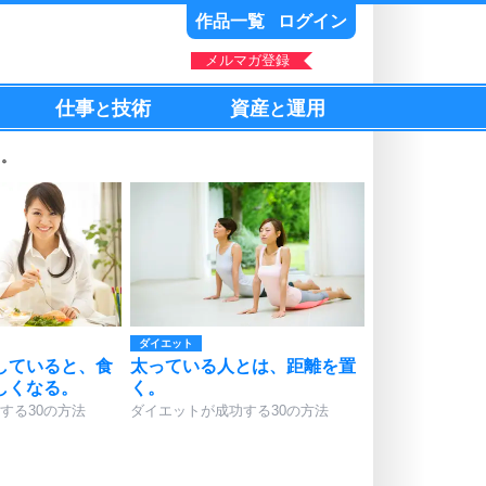
作品一覧
ログイン
メルマガ登録
仕事
技術
資産
運用
と
と
る。
ダイエット
していると、食
太っている人とは、距離を置
しくなる。
く。
する30の方法
ダイエットが成功する30の方法