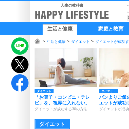
人生の教科書
生活
健康
家庭
教育
と
と
生活と健康
ダイエット
ダイエットが成功す
ダイエット
ダイエット
「お菓子・コンビニ・テレ
パンよりご飯
ビ」を、視界に入れない。
エットが成功
ダイエットが成功する30の方法
ダイエットが成功
ダイエット