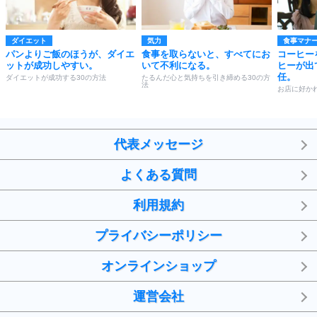
ダイエット
気力
食事マナ
パンよりご飯のほうが、ダイエ
食事を取らないと、すべてにお
コーヒー
ットが成功しやすい。
いて不利になる。
ヒーが出
任。
ダイエットが成功する30の方法
たるんだ心と気持ちを引き締める30の方
法
お店に好か
代表メッセージ
よくある質問
利用規約
プライバシーポリシー
オンラインショップ
運営会社