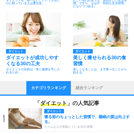
ダイエットを「食べない」という方法だ
忙しい現代社会では「規則正しい生活習
けに頼っている人は要注意。
慣」ですら、もはや「特別な生活習慣」
になりつつある。
ダイエット
ダイエット
ダイエットが成功しやす
美しく痩せられる30の食
くなる30の工夫
習慣
ダイエットの目的は「美と健康を手に入
美しくなることは、まず食べることから
れるため」。
始まる。
カテゴリランキング
総合ランキング
「
ダイエット
」の人気記事
ダイエット
1
寝る前のちょっとした習慣で、睡眠の質は向上す
る。
スリムな人が実践している30の習慣