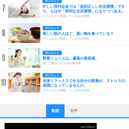
ダイエット
7
忙しい現代社会では「規則正しい生活習慣」です
ら、もはや「特別な生活習慣」になりつつある。
スリムな人が実践している30の習慣
ダイエット
8
美しい肌の人ほど、黒い物を食べている？
スリムな人が実践している30の習慣
ダイエット
9
野菜ジュースは、最高の美容液。
美しく痩せられる30の食習慣
ダイエット
10
本来リラックスできる自分の部屋が、ストレスの
原因になっていませんか。
スリムな人が実践している30の習慣
動画
音声
ストレス対策
1
他人と比べない。
いっそのこと、他人を見ない。
いらいらしない人になる30の方法