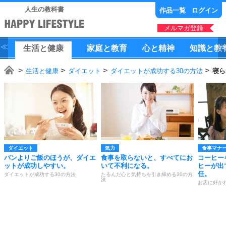
人生の教科書
作品一覧
ログイン
メルマガ登録
生活
と
健康
家庭
と
教育
心
と
精神
知識
と
教
生活と健康
ダイエット
ダイエットが成功する30の方法
寝ら
ダイエット
気力
食事マナ
パンよりご飯のほうが、ダイエ
食事を取らないと、すべてにお
コーヒー
ットが成功しやすい。
いて不利になる。
ヒーが出
任。
ダイエットが成功する30の方法
たるんだ心と気持ちを引き締める30の方
法
お店に好か