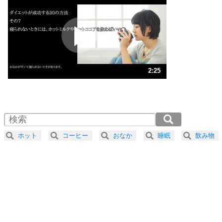
プラス思考
2
ポジティブになれない原因は、行動しないから。
ポジティブ思考になる30の方法
ストレス対策
3
人生、なんとかなるもの。
2:25
気楽に生きる30の方法
1.0倍速 （569KB 2分25秒）
1.5倍速 （380KB 1分36秒）
自分磨き
4
器の大きい人は、怒りを優しさで表現する。
2.0倍速 （285KB 1分12秒）
器の大きい人になる30の方法
2.5倍速 （228KB 58秒）
ホット
コーヒー
おなか
睡眠
飲み物
3.0倍速 （190KB 48秒）
プラス思考
5
ネガティブな人は、複雑に考える。
3.5倍速 （163KB 41秒）
ポジティブな人は、シンプルに考える。
4.0倍速 （143KB 36秒）
ポジティブ思考になる30の方法
ストレス対策
6
価値観を捨てると、いらいらも消える。
いらいらしない人になる30の方法