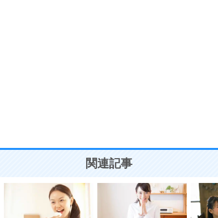
プラス思考
7
気持ちはなくていいから、とにかく癖にしてしま
う。
ポジティブ思考になる30の方法
自分磨き
8
いらない物は、徹底的に捨てる。
気品と美しさを身につける30の方法
勉強法
9
謙虚な人こそ、本当に強い人。
頭の使い方がうまくなる30の方法
恋愛学
10
人を好きになったら、まず相手を徹底的に信じる
ことが大切。
恋する人が知っておきたい30の大切なこと
関連記事