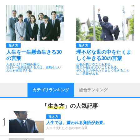
生き方
生き方
人生を一生懸命生きる30
理不尽な世の中をたくま
の言葉
しく生きる30の言葉
人生とは1日の積み重ね。
正義が負けることもある。
1日を一生懸命生きる人は、素晴らしい
努力が報われないこともある。
人生を実現できる。
そんな世の中をたくましく生きること
に、意義がある。
カテゴリランキング
総合ランキング
「
生き方
」の人気記事
生き方
1
人生では、嫌われる覚悟が必要。
人生に疲れたときの30の言葉