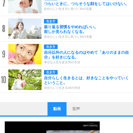
7
つらいときに、つらそうな顔をしてはいけない。
自分らしい生き方に気づく30の言葉
生き方
8
振り返る習慣をやめればいい。
前しか見られなくなる。
自分らしい生き方に気づく30の言葉
生き方
9
自分以外の人になるのはやめて「ありのままの自
分」を好きになる。
幸せな人生を送る30の方法
生き方
10
自分らしく生きるとは、好きなことをやっていく
ということ。
自分らしく生きる30の方法
動画
音声
ストレス対策
1
他人と比べない。
いっそのこと、他人を見ない。
いらいらしない人になる30の方法