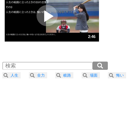
プラス思考
2
ポジティブになれない原因は、行動しないから。
ポジティブ思考になる30の方法
ストレス対策
3
人生、なんとかなるもの。
2:46
気楽に生きる30の方法
1.0倍速 （651KB 2分46秒）
1.5倍速 （434KB 1分50秒）
自分磨き
4
器の大きい人は、怒りを優しさで表現する。
2.0倍速 （326KB 1分23秒）
器の大きい人になる30の方法
2.5倍速 （261KB 1分6秒）
人生
全力
岐路
場面
悔い
3.0倍速 （217KB 55秒）
プラス思考
5
ネガティブな人は、複雑に考える。
3.5倍速 （187KB 47秒）
ポジティブな人は、シンプルに考える。
4.0倍速 （163KB 41秒）
ポジティブ思考になる30の方法
ストレス対策
6
価値観を捨てると、いらいらも消える。
いらいらしない人になる30の方法
プラス思考