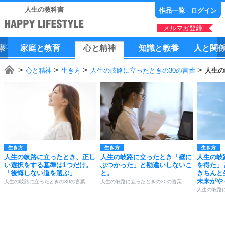
人生の教科書
作品一覧
ログイン
メルマガ登録
康
家庭
と
教育
心
と
精神
知識
と
教養
人
と
関
心と精神
生き方
人生の岐路に立ったときの30の言葉
人生の
生き方
生き方
生き方
人生の岐路に立ったとき、正し
人生の岐路に立ったとき「壁に
人生の岐
い選択をする基準は1つだけ。
ぶつかった」と勘違いしないこ
を得た」
「後悔しない道を選ぶ」
と。
きちんと
未来がや
人生の岐路に立ったときの30の言葉
人生の岐路に立ったときの30の言葉
人生の岐路