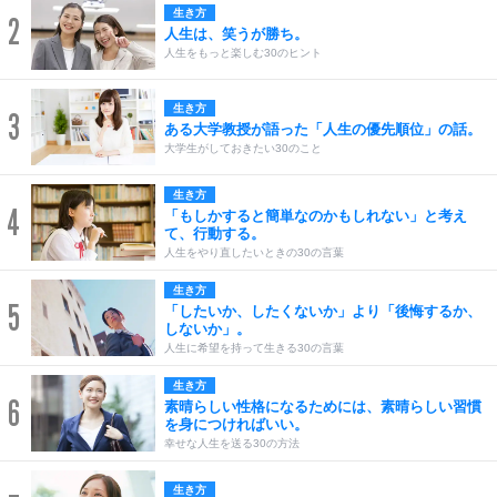
生き方
2
人生は、笑うが勝ち。
人生をもっと楽しむ30のヒント
生き方
3
ある大学教授が語った「人生の優先順位」の話。
大学生がしておきたい30のこと
生き方
4
「もしかすると簡単なのかもしれない」と考え
て、行動する。
人生をやり直したいときの30の言葉
生き方
5
「したいか、したくないか」より「後悔するか、
しないか」。
人生に希望を持って生きる30の言葉
生き方
6
素晴らしい性格になるためには、素晴らしい習慣
を身につければいい。
幸せな人生を送る30の方法
生き方