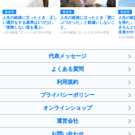
生き方
生き方
生き方
人生の岐路に立ったとき、正し
人生の岐路に立ったとき「壁に
人生の岐
い選択をする基準は1つだけ。
ぶつかった」と勘違いしないこ
を得た」
「後悔しない道を選ぶ」
と。
きちんと
未来がや
人生の岐路に立ったときの30の言葉
人生の岐路に立ったときの30の言葉
人生の岐路
代表メッセージ
よくある質問
利用規約
プライバシーポリシー
オンラインショップ
運営会社
お問い合わせ