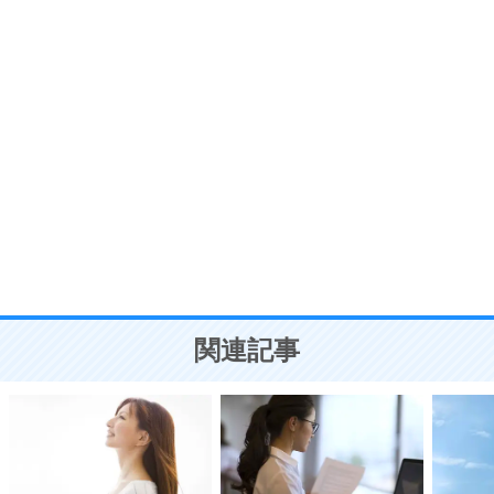
7
気持ちはなくていいから、とにかく癖にしてしま
う。
ポジティブ思考になる30の方法
自分磨き
8
いらない物は、徹底的に捨てる。
気品と美しさを身につける30の方法
勉強法
9
謙虚な人こそ、本当に強い人。
頭の使い方がうまくなる30の方法
恋愛学
10
人を好きになったら、まず相手を徹底的に信じる
ことが大切。
恋する人が知っておきたい30の大切なこと
関連記事