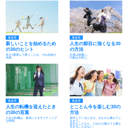
生き方
生き方
新しいことを始めるため
人生の節目に強くなる30
の30のヒント
の方法
本を1冊選んで買うことは、それ自体が
計画は慎重に。
奇跡。
行動は大胆に。
生き方
生き方
人生の転機を迎えたとき
とことん今を楽しむ30の
の30の言葉
方法
人生の転機は、最高にエキサイティング
熱中しているときは、がんがん燃えてし
な時間。
まおう。
好きなことなら、どれだけ燃えても燃え
尽きることはない。