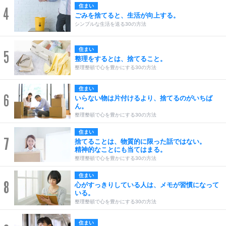
住まい
4
ごみを捨てると、生活が向上する。
シンプルな生活を送る30の方法
住まい
5
整理をするとは、捨てること。
整理整頓で心を豊かにする30の方法
住まい
6
いらない物は片付けるより、捨てるのがいちば
ん。
整理整頓で心を豊かにする30の方法
住まい
7
捨てることは、物質的に限った話ではない。
精神的なことにも当てはまる。
整理整頓で心を豊かにする30の方法
住まい
8
心がすっきりしている人は、メモが習慣になって
いる。
整理整頓で心を豊かにする30の方法
住まい