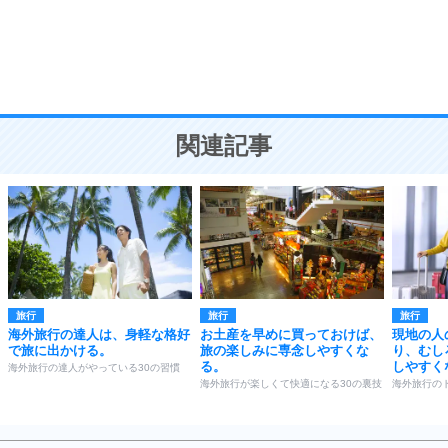
9
謙虚な人こそ、本当に強い人。
頭の使い方がうまくなる30の方法
恋愛学
10
人を好きになったら、まず相手を徹底的に信じる
ことが大切。
恋する人が知っておきたい30の大切なこと
関連記事
旅行
旅行
旅行
海外旅行の達人は、身軽な格好
お土産を早めに買っておけば、
現地の人
で旅に出かける。
旅の楽しみに専念しやすくな
り、むし
る。
しやすく
海外旅行の達人がやっている30の習慣
海外旅行が楽しくて快適になる30の裏技
海外旅行の