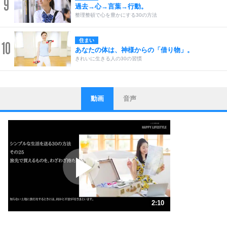
9
過去→心→言葉→行動。
整理整頓で心を豊かにする30の方法
住まい
10
あなたの体は、神様からの「借り物」。
きれいに生きる人の30の習慣
動画
音声
ストレス対策
1
他人と比べない。
いっそのこと、他人を見ない。
いらいらしない人になる30の方法
プラス思考
2
ポジティブになれない原因は、行動しないから。
ポジティブ思考になる30の方法
ストレス対策
3
人生、なんとかなるもの。
2:10
気楽に生きる30の方法
1.0倍速 （510KB 2分10秒）