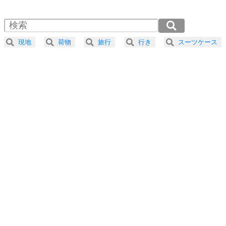
1.5倍速 （340KB 1分26秒）
自分磨き
4
器の大きい人は、怒りを優しさで表現する。
2.0倍速 （255KB 1分5秒）
器の大きい人になる30の方法
2.5倍速 （205KB 52秒）
現地
荷物
旅行
行き
スーツケース
3.0倍速 （171KB 43秒）
プラス思考
5
ネガティブな人は、複雑に考える。
3.5倍速 （146KB 37秒）
ポジティブな人は、シンプルに考える。
4.0倍速 （128KB 32秒）
ポジティブ思考になる30の方法
ストレス対策
6
価値観を捨てると、いらいらも消える。
いらいらしない人になる30の方法
プラス思考
7
気持ちはなくていいから、とにかく癖にしてしま
う。
ポジティブ思考になる30の方法
自分磨き
8
いらない物は、徹底的に捨てる。
気品と美しさを身につける30の方法
勉強法