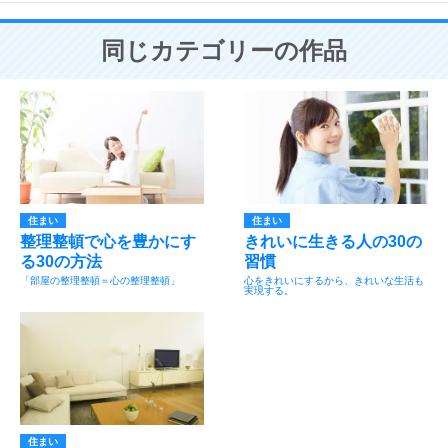
同じカテゴリーの作品
住まい
住まい
整理整頓で心を豊かにす
きれいに生きる人の30の
る30の方法
習慣
「部屋の整理整頓＝心の整理整頓」
心をきれいにするから、きれいな生活も
実現する。
住まい