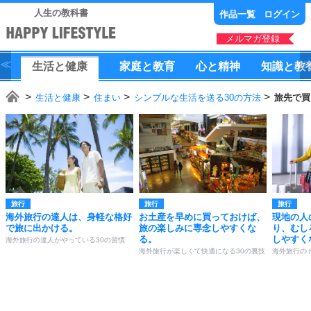
人生の教科書
作品一覧
ログイン
メルマガ登録
生活
と
健康
家庭
と
教育
心
と
精神
知識
と
教
生活と健康
住まい
シンプルな生活を送る30の方法
旅先で買
旅行
旅行
旅行
海外旅行の達人は、身軽な格好
お土産を早めに買っておけば、
現地の人
で旅に出かける。
旅の楽しみに専念しやすくな
り、むし
る。
しやすく
海外旅行の達人がやっている30の習慣
海外旅行が楽しくて快適になる30の裏技
海外旅行の