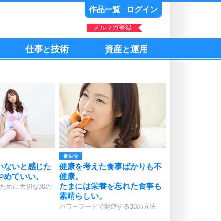
作品一覧
ログイン
メルマガ登録
仕事
技術
資産
運用
と
と
食生活
いないと感じた
健康を考えた食事ばかりも不
やめていい。
健康。
たまには栄養を忘れた食事も
ために大切な30の
素晴らしい。
パワーフードで開運する30の方法