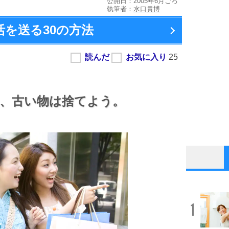
公開日：2005年6月ごろ
執筆者：
水口貴博
活を送る
30の方法
、
古い物は捨てよう。
1