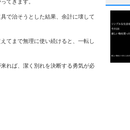
やってきます。
1
道具で治そうとした結果、余計に壊して
2
超えてまで無理に使い続けると、一転し
3
が来れば、潔く別れを決断する勇気が必
1.0倍
1.5倍
4
2.0倍
2.5倍
3.0倍
3.5倍
5
4.0倍