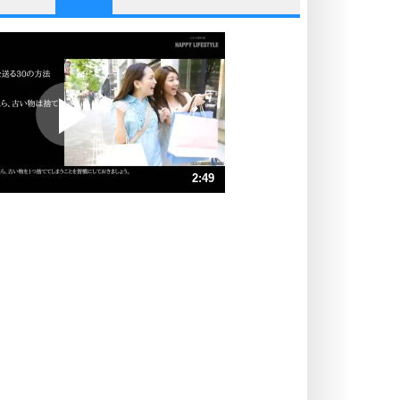
他人と比べない。
いっそのこと、他人を見ない。
いらいらしない人になる30の方法
プラス思考
ポジティブになれない原因は、行動
しないから。
ポジティブ思考になる30の方法
ストレス対策
2:49
人生、なんとかなるもの。
気楽に生きる30の方法
速 （664KB 2分49秒）
速 （443KB 1分53秒）
自分磨き
器の大きい人は、怒りを優しさで表
速 （333KB 1分24秒）
現する。
速 （266KB 1分7秒）
器の大きい人になる30の方法
速 （222KB 56秒）
プラス思考
速 （190KB 48秒）
ネガティブな人は、複雑に考える。
速 （167KB 42秒）
ポジティブな人は、シンプルに考え
る。
ポジティブ思考になる30の方法