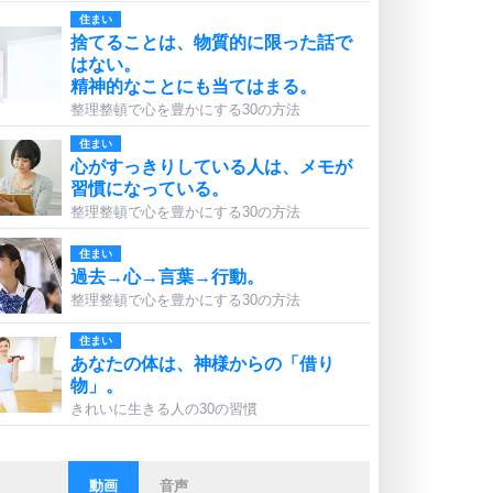
住まい
捨てることは、物質的に限った話で
はない。
精神的なことにも当てはまる。
整理整頓で心を豊かにする30の方法
住まい
心がすっきりしている人は、メモが
習慣になっている。
整理整頓で心を豊かにする30の方法
住まい
過去→心→言葉→行動。
整理整頓で心を豊かにする30の方法
住まい
あなたの体は、神様からの「借り
物」。
きれいに生きる人の30の習慣
動画
音声
ストレス対策