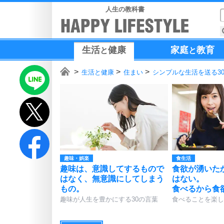
人生の教科書
生活
健康
家庭
教育
と
と
生活と健康
住まい
シンプルな生活を送る3
趣味・娯楽
食生活
趣味は、意識してするもので
食欲が湧いた
はなく、無意識にしてしまう
はない。
もの。
食べるから食
趣味が人生を豊かにする30の言葉
食べることを楽し