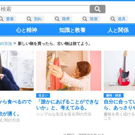
愛着
別れ
限界
部屋
道具
心
精神
知識
教養
人
関係
と
と
と
0の方法
新しい物を買ったら、古い物は捨てよう。
住まい
趣味・娯楽
から食べるので
「誰かにあげることができな
自分に合って
いか」と、考えてみる。
ら、あっさり
欲が湧く。
シンプルな生活を送る30の方法
趣味を長く続ける
こと
む30の方法