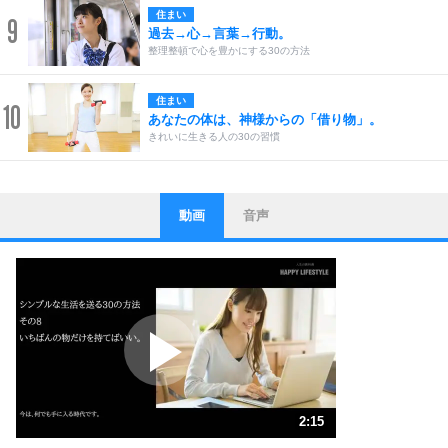
住まい
9
過去→心→言葉→行動。
整理整頓で心を豊かにする30の方法
住まい
10
あなたの体は、神様からの「借り物」。
きれいに生きる人の30の習慣
動画
音声
ストレス対策
1
他人と比べない。
いっそのこと、他人を見ない。
いらいらしない人になる30の方法
プラス思考
2
ポジティブになれない原因は、行動しないから。
ポジティブ思考になる30の方法
ストレス対策
3
人生、なんとかなるもの。
2:15
気楽に生きる30の方法