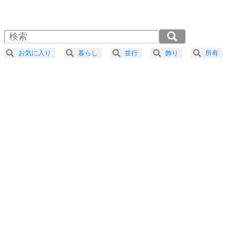
1.0倍速 （529KB 2分15秒）
1.5倍速 （353KB 1分30秒）
自分磨き
4
器の大きい人は、怒りを優しさで表現する。
2.0倍速 （265KB 1分7秒）
器の大きい人になる30の方法
2.5倍速 （212KB 54秒）
お気に入り
暮らし
並行
飾り
所有
3.0倍速 （177KB 45秒）
プラス思考
5
ネガティブな人は、複雑に考える。
3.5倍速 （152KB 38秒）
ポジティブな人は、シンプルに考える。
4.0倍速 （133KB 33秒）
ポジティブ思考になる30の方法
ストレス対策
6
価値観を捨てると、いらいらも消える。
いらいらしない人になる30の方法
プラス思考
7
気持ちはなくていいから、とにかく癖にしてしま
う。
ポジティブ思考になる30の方法
自分磨き
8
いらない物は、徹底的に捨てる。
気品と美しさを身につける30の方法