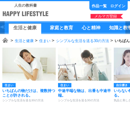
人生の教科書
作品一覧
ログイン
メルマガ登録
生活
と
健康
家庭
と
教育
心
と
精神
知識
と
教
生活と健康
住まい
シンプルな生活を送る30の方法
いちばん
住まい
住まい
自分磨き
いちばんの物だけは、複数持つ
中途半端な物は、出番も中途半
いらない
ことが許される。
端。
る。
シンプルな生活を送る30の方法
シンプルな生活を送る30の方法
気品と美し