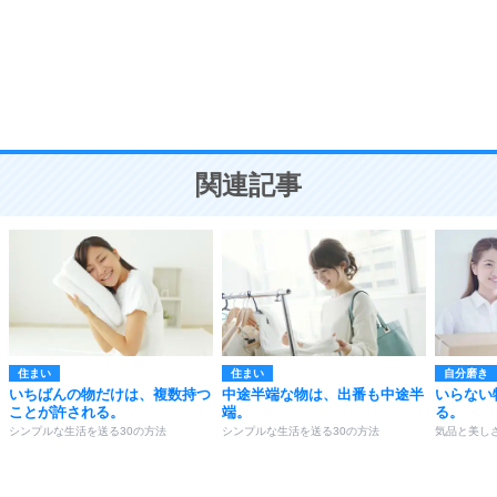
勉強法
9
謙虚な人こそ、本当に強い人。
頭の使い方がうまくなる30の方法
恋愛学
10
人を好きになったら、まず相手を徹底的に信じる
ことが大切。
恋する人が知っておきたい30の大切なこと
関連記事
住まい
住まい
自分磨き
いちばんの物だけは、複数持つ
中途半端な物は、出番も中途半
いらない
ことが許される。
端。
る。
シンプルな生活を送る30の方法
シンプルな生活を送る30の方法
気品と美し