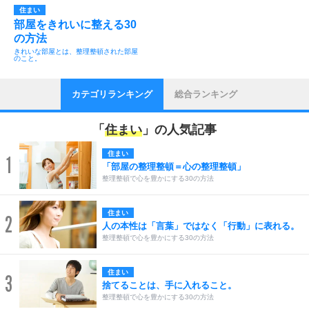
住まい
部屋をきれいに整える30
の方法
きれいな部屋とは、整理整頓された部屋
のこと。
カテゴリランキング
総合ランキング
「
住まい
」の人気記事
住まい
1
「部屋の整理整頓＝心の整理整頓」
整理整頓で心を豊かにする30の方法
住まい
2
人の本性は「言葉」ではなく「行動」に表れる。
整理整頓で心を豊かにする30の方法
住まい
3
捨てることは、手に入れること。
整理整頓で心を豊かにする30の方法