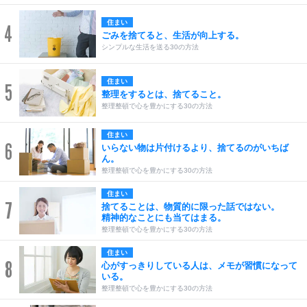
住まい
4
ごみを捨てると、生活が向上する。
シンプルな生活を送る30の方法
住まい
5
整理をするとは、捨てること。
整理整頓で心を豊かにする30の方法
住まい
6
いらない物は片付けるより、捨てるのがいちば
ん。
整理整頓で心を豊かにする30の方法
住まい
7
捨てることは、物質的に限った話ではない。
精神的なことにも当てはまる。
整理整頓で心を豊かにする30の方法
住まい
8
心がすっきりしている人は、メモが習慣になって
いる。
整理整頓で心を豊かにする30の方法