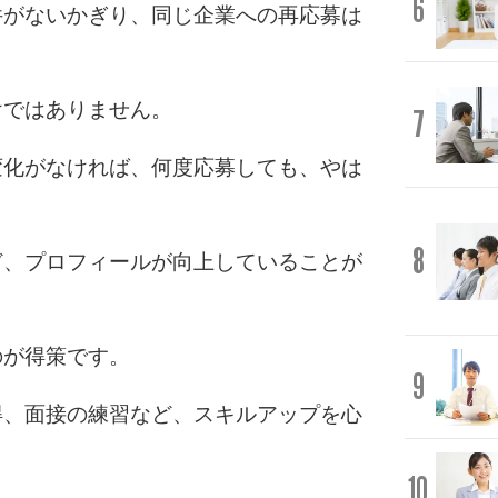
6
件がないかぎり、同じ企業への再応募は
けではありません。
7
変化がなければ、何度応募しても、やは
8
ど、プロフィールが向上していることが
のが得策です。
9
得、面接の練習など、スキルアップを心
10