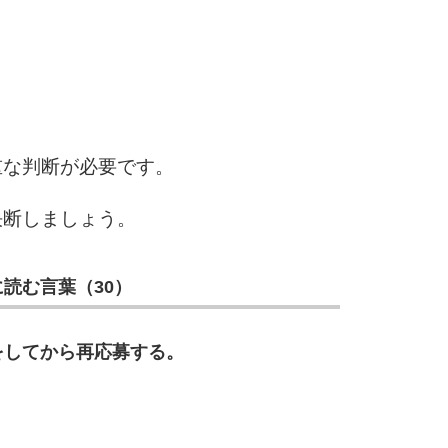
3.5倍
5
4.0倍
6
重な判断が必要です。
決断しましょう。
7
読む言葉（30）
8
をしてから再応募する。
9