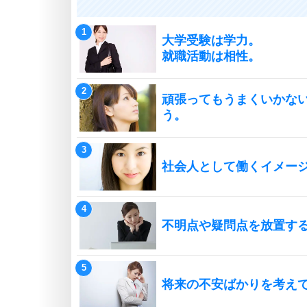
大学受験は学力。
就職活動は相性。
頑張ってもうまくいかな
う。
社会人として働くイメー
不明点や疑問点を放置す
将来の不安ばかりを考え