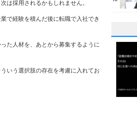
、次は採用されるかもしれません。
企業で経験を積んだ後に転職で入社でき
1
かった人材を、あとから募集するように
2
そういう選択肢の存在を考慮に入れてお
3
1.0倍
1.5倍
4
2.0倍
2.5倍
3.0倍