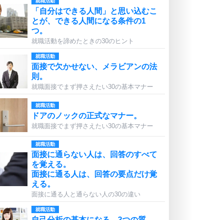
就職活動
「自分はできる人間」と思い込むこ
とが、できる人間になる条件の1
つ。
就職活動を諦めたときの30のヒント
就職活動
面接で欠かせない、メラビアンの法
則。
就職面接でまず押さえたい30の基本マナー
就職活動
ドアのノックの正式なマナー。
就職面接でまず押さえたい30の基本マナー
就職活動
面接に通らない人は、回答のすべて
を覚える。
面接に通る人は、回答の要点だけ覚
える。
面接に通る人と通らない人の30の違い
就職活動
自己分析の基本になる、3つの質