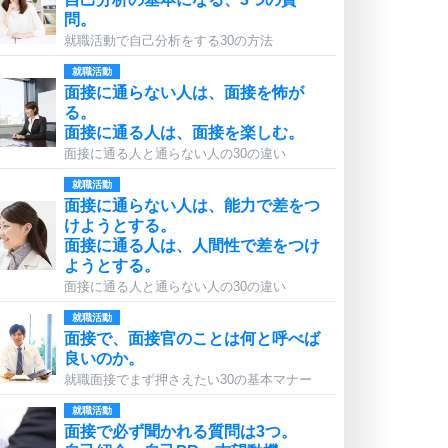
問。
就職活動で自己分析をする30の方法
就職活動
面接に通らない人は、面接を怖が
る。
面接に通る人は、面接を楽しむ。
面接に通る人と通らない人の30の違い
就職活動
面接に通らない人は、能力で差をつ
けようとする。
面接に通る人は、人間性で差をつけ
ようとする。
面接に通る人と通らない人の30の違い
就職活動
面接で、面接官のことは何と呼べば
良いのか。
就職面接でまず押さえたい30の基本マナー
就職活動
面接で必ず聞かれる質問は3つ。