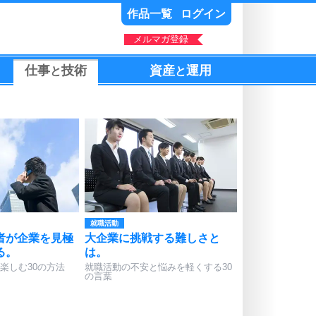
作品一覧
ログイン
メルマガ登録
仕事
技術
資産
運用
と
と
就職活動
者が企業を見極
大企業に挑戦する難しさと
る。
は。
楽しむ30の方法
就職活動の不安と悩みを軽くする30
の言葉