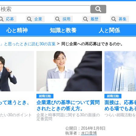
応募
企業
採用
履歴
募集
心
精神
知識
教養
人
関係
と
と
と
」と思ったときに読む30の言葉
同じ企業への再応募はできるのか。
就職活動
就職活動
って迷うとき、
企業選びの基準について質問
面接は、応募
されたときの答え方。
める場でもあ
たい30のポイント
企業と時事問題に関する30の面接の
つらい就職活動を
定番質問
公開日：2014年1月8日
執筆者：
水口貴博