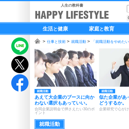
人生の教科書
生活
健康
家庭
教育
と
と
仕事と技術
就職活動
「就職活動をやめたい
就職活動
就職活動
あえて大企業のブースに向か
似た企業があ
わない選択もあっていい。
どうするか。
合同企業説明会で押さえたい30のポ
企業研究で心がけ
イント
就職活動