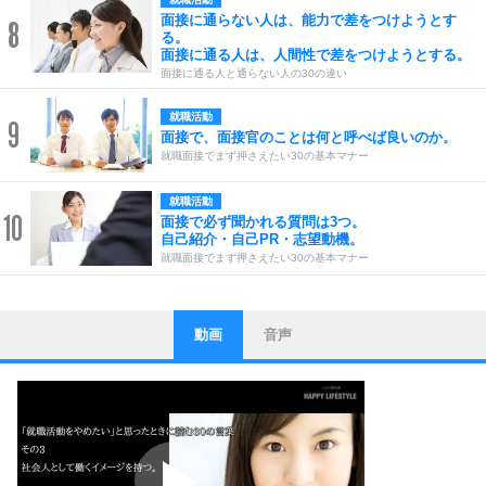
面接に通らない人は、能力で差をつけようとす
8
る。
面接に通る人は、人間性で差をつけようとする。
面接に通る人と通らない人の30の違い
就職活動
9
面接で、面接官のことは何と呼べば良いのか。
就職面接でまず押さえたい30の基本マナー
就職活動
10
面接で必ず聞かれる質問は3つ。
自己紹介・自己PR・志望動機。
就職面接でまず押さえたい30の基本マナー
動画
音声
ストレス対策
1
他人と比べない。
いっそのこと、他人を見ない。
いらいらしない人になる30の方法
プラス思考
2
ポジティブになれない原因は、行動しないから。
ポジティブ思考になる30の方法