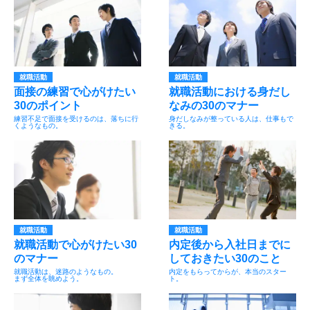
就職活動
就職活動
面接の練習で心がけたい
就職活動における身だし
30のポイント
なみの30のマナー
練習不足で面接を受けるのは、落ちに行
身だしなみが整っている人は、仕事もで
くようなもの。
きる。
就職活動
就職活動
就職活動で心がけたい30
内定後から入社日までに
のマナー
しておきたい30のこと
就職活動は、迷路のようなもの。
内定をもらってからが、本当のスター
まず全体を眺めよう。
ト。