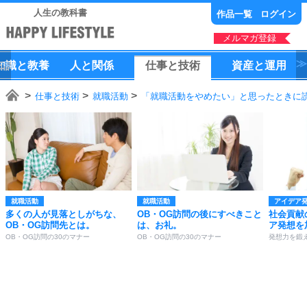
人生の教科書
作品一覧
ログイン
メルマガ登録
知識
と
教養
人
と
関係
仕事
と
技術
資産
と
運用
仕事と技術
就職活動
「就職活動をやめたい」と思ったときに読
就職活動
就職活動
アイデア
多くの人が見落としがちな、
OB・OG訪問の後にすべきこと
社会貢献
OB・OG訪問先とは。
は、お礼。
ア発想を
OB・OG訪問の30のマナー
OB・OG訪問の30のマナー
発想力を鍛え