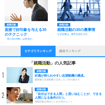
就職活動
就職活動
面接で好印象を与える30
就職活動の30の裏事情
のテクニック
なぜ企業は、新卒を好むのか。
「見た目が9割」は本当か。
カテゴリランキング
総合ランキング
「
就職活動
」の人気記事
就職活動
1
好感が得られやすい志望動機の構成。
履歴書の志望動機で注意したい30の書き方
就職活動
2
「自分はできる人間」と思い込むことが、できる
人間になる条件の1つ。
就職活動を諦めたときの30のヒント