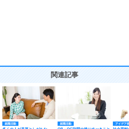
自分磨き
8
いらない物は、徹底的に捨てる。
気品と美しさを身につける30の方法
勉強法
9
謙虚な人こそ、本当に強い人。
頭の使い方がうまくなる30の方法
恋愛学
10
人を好きになったら、まず相手を徹底的に信じる
ことが大切。
恋する人が知っておきたい30の大切なこと
関連記事
就職活動
就職活動
アイデア