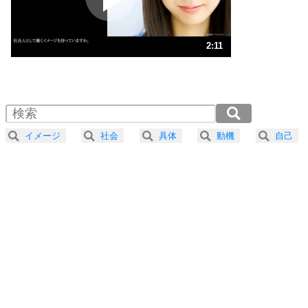
ストレス対策
3
人生、なんとかなるもの。
2:11
気楽に生きる30の方法
1.0倍速 （512KB 2分11秒）
1.5倍速 （342KB 1分27秒）
自分磨き
4
器の大きい人は、怒りを優しさで表現する。
2.0倍速 （257KB 1分5秒）
器の大きい人になる30の方法
2.5倍速 （206KB 52秒）
イメージ
社会
具体
動機
自己
3.0倍速 （171KB 43秒）
プラス思考
5
ネガティブな人は、複雑に考える。
3.5倍速 （147KB 37秒）
ポジティブな人は、シンプルに考える。
4.0倍速 （129KB 32秒）
ポジティブ思考になる30の方法
ストレス対策
6
価値観を捨てると、いらいらも消える。
いらいらしない人になる30の方法
プラス思考
7
気持ちはなくていいから、とにかく癖にしてしま
う。
ポジティブ思考になる30の方法