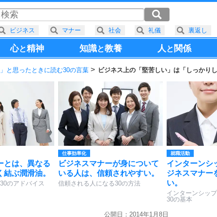
ビジネス
マナー
社会
礼儀
裏返し
心
精神
知識
教養
人
関係
と
と
と
」と思ったときに読む30の言葉
ビジネス上の「堅苦しい」は「しっかり
仕事効率化
就職活動
ーとは、異なる
ビジネスマナーが身について
インターンシ
く結ぶ潤滑油。
いる人は、信頼されやすい。
ジネスマナー
い。
30のアドバイス
信頼される人になる30の方法
インターンシップ
30の基本
公開日：2014年1月8日