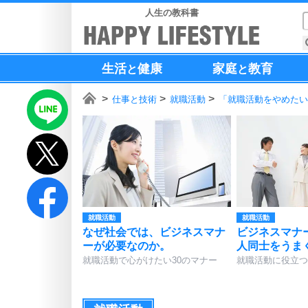
人生の教科書
生活
健康
家庭
教育
と
と
仕事と技術
就職活動
「就職活動をやめたい
就職活動
就職活動
なぜ社会では、ビジネスマナ
ビジネスマナ
ーが必要なのか。
人同士をうま
就職活動で心がけたい30のマナー
就職活動に役立つ