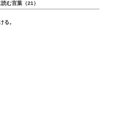
読む言葉（21）
ける。
10