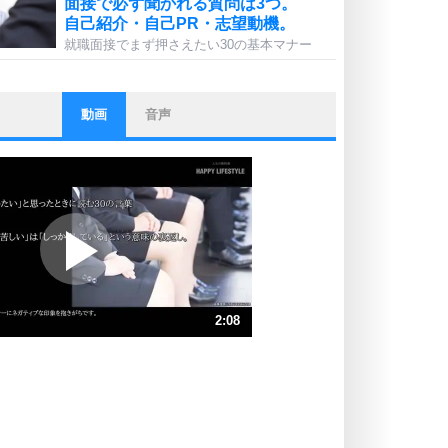
面接で必ず聞かれる質問は3つ。
自己紹介・自己PR・志望動機。
就職面接でまず押さえたい30の基本マナー
動画
音声
ストレス対策
他人と比べない。
いっそのこと、他人を見ない。
いらいらしない人になる30の方法
プラス思考
ポジティブになれない原因は、行動
しないから。
ポジティブ思考になる30の方法
ストレス対策
2:08
人生、なんとかなるもの。
気楽に生きる30の方法
速 （502KB 2分8秒）
速 （335KB 1分25秒）
自分磨き
器の大きい人は、怒りを優しさで表
速 （252KB 1分4秒）
現する。
速 （202KB 51秒）