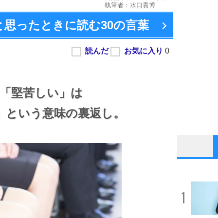
執筆者：
水口貴博
と思ったときに読む
30の言葉
「堅苦しい」は
」という意味の裏返し。
1