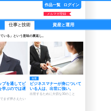
作品一覧
ログイン
メルマガ登録
仕事
技術
資産
運用
と
と
している」という意味の裏返し。
出世
ップを通してビ
ビジネスマナーが身について
を学ぶのでは遅
いる人は、出世に強い。
出世するために大切な30のこと
でまず押さえたい