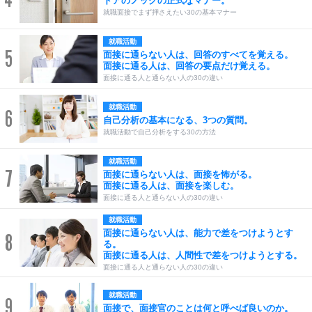
ドアのノックの正式なマナー。
就職面接でまず押さえたい30の基本マナー
就職活動
5
面接に通らない人は、回答のすべてを覚える。
面接に通る人は、回答の要点だけ覚える。
面接に通る人と通らない人の30の違い
就職活動
6
自己分析の基本になる、3つの質問。
就職活動で自己分析をする30の方法
就職活動
7
面接に通らない人は、面接を怖がる。
面接に通る人は、面接を楽しむ。
面接に通る人と通らない人の30の違い
就職活動
面接に通らない人は、能力で差をつけようとす
8
る。
面接に通る人は、人間性で差をつけようとする。
面接に通る人と通らない人の30の違い
就職活動
9
面接で、面接官のことは何と呼べば良いのか。