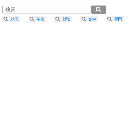
1.5倍速 （331KB 1分24秒）
4
器の大きい人は、怒りを優しさで表現する。
2.0倍速 （248KB 1分3秒）
器の大きい人になる30の方法
2.5倍速 （199KB 50秒）
対策
学校
就職
独学
専門
3.0倍速 （166KB 42秒）
プラス思考
5
ネガティブな人は、複雑に考える。
3.5倍速 （142KB 36秒）
ポジティブな人は、シンプルに考える。
4.0倍速 （125KB 31秒）
ポジティブ思考になる30の方法
ストレス対策
6
価値観を捨てると、いらいらも消える。
いらいらしない人になる30の方法
プラス思考
7
気持ちはなくていいから、とにかく癖にしてしま
う。
ポジティブ思考になる30の方法
自分磨き
8
いらない物は、徹底的に捨てる。
気品と美しさを身につける30の方法
勉強法
9