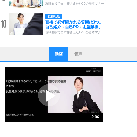
就職面接でまず押さえたい30の基本マナー
就職活動
10
面接で必ず聞かれる質問は3つ。
自己紹介・自己PR・志望動機。
就職面接でまず押さえたい30の基本マナー
動画
音声
ストレス対策
1
他人と比べない。
いっそのこと、他人を見ない。
いらいらしない人になる30の方法
プラス思考
2
ポジティブになれない原因は、行動しないから。
ポジティブ思考になる30の方法
ストレス対策
3
人生、なんとかなるもの。
2:06
気楽に生きる30の方法
1.0倍速 （496KB 2分6秒）
自分磨き