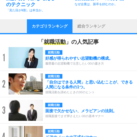
のテクニック
なぜ企業は、新卒を好むのか。
「見た目が9割」は本当か。
カテゴリランキング
総合ランキング
「
就職活動
」の人気記事
就職活動
1
好感が得られやすい志望動機の構成。
履歴書の志望動機で注意したい30の書き方
就職活動
2
「自分はできる人間」と思い込むことが、できる
人間になる条件の1つ。
就職活動を諦めたときの30のヒント
就職活動
3
面接で欠かせない、メラビアンの法則。
就職面接でまず押さえたい30の基本マナー
就職活動
4