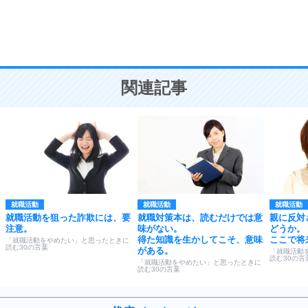
謙虚な人こそ、本当に強い人。
頭の使い方がうまくなる30の方法
恋愛学
10
人を好きになったら、まず相手を徹底的に信じる
ことが大切。
恋する人が知っておきたい30の大切なこと
関連記事
就職活動
就職活動
就職活動
就職活動を狙った詐欺には、要
就職対策本は、読むだけでは意
親に反対
注意。
味がない。
どうか。
得た知識を生かしてこそ、意味
ここで将
「就職活動をやめたい」と思ったときに
読む30の言葉
がある。
「就職活動
読む30の言
「就職活動をやめたい」と思ったときに
読む30の言葉