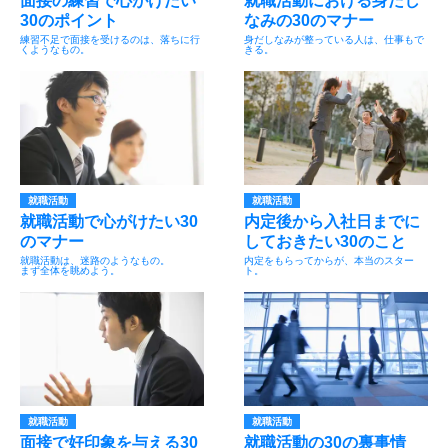
面接の練習で心がけたい
就職活動における身だし
30のポイント
なみの30のマナー
練習不足で面接を受けるのは、落ちに行
身だしなみが整っている人は、仕事もで
くようなもの。
きる。
就職活動
就職活動
就職活動で心がけたい30
内定後から入社日までに
のマナー
しておきたい30のこと
就職活動は、迷路のようなもの。
内定をもらってからが、本当のスター
まず全体を眺めよう。
ト。
就職活動
就職活動
面接で好印象を与える30
就職活動の30の裏事情