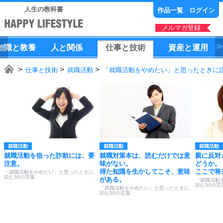
人生の教科書
作品一覧
ログイン
メルマガ登録
知識
と
教養
人
と
関係
仕事
と
技術
資産
と
運用
仕事と技術
就職活動
「就職活動をやめたい」と思ったときに読
就職活動
就職活動
就職活動
就職活動を狙った詐欺には、要
就職対策本は、読むだけでは意
親に反対
注意。
味がない。
どうか。
得た知識を生かしてこそ、意味
ここで将
「就職活動をやめたい」と思ったときに
読む30の言葉
がある。
「就職活動
読む30の言
「就職活動をやめたい」と思ったときに
読む30の言葉