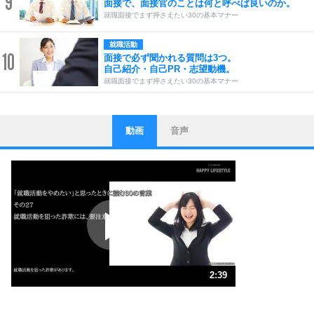
9
面接で、面接官のことは何と呼べば良いのか。
就職面接でまず押さえたい30の基本マナー
就職活動
10
面接で必ず聞かれる質問は3つ。
自己紹介・自己PR・志望動機。
就職面接でまず押さえたい30の基本マナー
動画
音声
ストレス対策
1
他人と比べない。
いっそのこと、他人を見ない。
いらいらしない人になる30の方法
プラス思考
2
ポジティブになれない原因は、行動しないから。
ポジティブ思考になる30の方法
ストレス対策
3
人生、なんとかなるもの。
2:39
気楽に生きる30の方法
1.0倍速 （623KB 2分39秒）