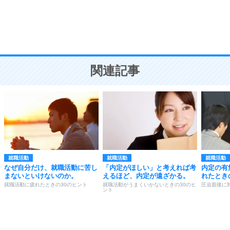
9
謙虚な人こそ、本当に強い人。
頭の使い方がうまくなる30の方法
恋愛学
10
人を好きになったら、まず相手を徹底的に信じる
ことが大切。
恋する人が知っておきたい30の大切なこと
関連記事
就職活動
就職活動
就職活動
なぜ自分だけ、就職活動に苦し
「内定がほしい」と考えれば考
内定の有
まないといけないのか。
えるほど、内定が遠ざかる。
れたとき
就職活動に疲れたときの30のヒント
就職活動がうまくいかないときの30のヒ
圧迫面接に
ント