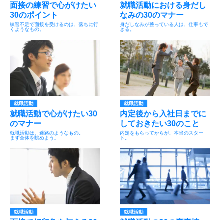
面接の練習で心がけたい
就職活動における身だし
30のポイント
なみの30のマナー
練習不足で面接を受けるのは、落ちに行
身だしなみが整っている人は、仕事もで
くようなもの。
きる。
就職活動
就職活動
就職活動で心がけたい30
内定後から入社日までに
のマナー
しておきたい30のこと
就職活動は、迷路のようなもの。
内定をもらってからが、本当のスター
まず全体を眺めよう。
ト。
就職活動
就職活動