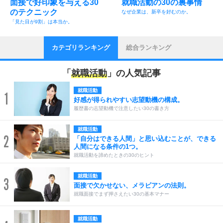
面接で好印象を与える30
就職活動の30の裏事情
のテクニック
なぜ企業は、新卒を好むのか。
「見た目が9割」は本当か。
カテゴリランキング
総合ランキング
「
就職活動
」の人気記事
就職活動
1
好感が得られやすい志望動機の構成。
履歴書の志望動機で注意したい30の書き方
就職活動
2
「自分はできる人間」と思い込むことが、できる
人間になる条件の1つ。
就職活動を諦めたときの30のヒント
就職活動
3
面接で欠かせない、メラビアンの法則。
就職面接でまず押さえたい30の基本マナー
就職活動