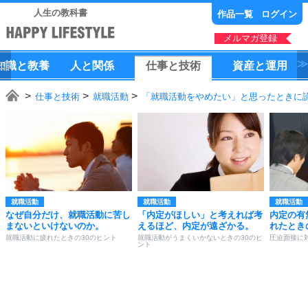
人生の教科書
作品一覧
ログイン
メルマガ登録
知識
と
教養
人
と
関係
仕事
と
技術
資産
と
運用
仕事と技術
就職活動
「就職活動をやめたい」と思ったときに読
就職活動
就職活動
就職活動
なぜ自分だけ、就職活動に苦し
「内定がほしい」と考えれば考
内定の有
まないといけないのか。
えるほど、内定が遠ざかる。
れたとき
就職活動に疲れたときの30のヒント
就職活動がうまくいかないときの30のヒ
圧迫面接に
ント