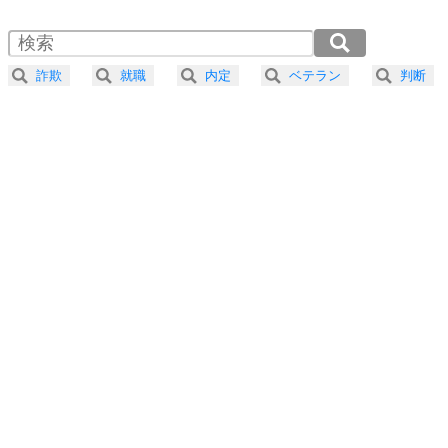
1.5倍速 （415KB 1分46秒）
自分磨き
4
器の大きい人は、怒りを優しさで表現する。
2.0倍速 （312KB 1分19秒）
器の大きい人になる30の方法
2.5倍速 （250KB 1分3秒）
詐欺
就職
内定
ベテラン
判断
3.0倍速 （208KB 53秒）
プラス思考
5
ネガティブな人は、複雑に考える。
3.5倍速 （179KB 45秒）
ポジティブな人は、シンプルに考える。
4.0倍速 （156KB 39秒）
ポジティブ思考になる30の方法
ストレス対策
6
価値観を捨てると、いらいらも消える。
いらいらしない人になる30の方法
プラス思考
7
気持ちはなくていいから、とにかく癖にしてしま
う。
ポジティブ思考になる30の方法
自分磨き
8
いらない物は、徹底的に捨てる。
気品と美しさを身につける30の方法
勉強法