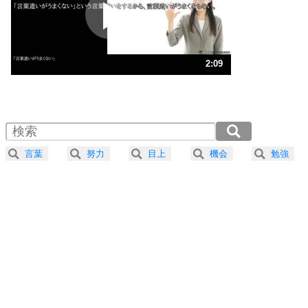
2
ポジティブになれない原因は、行動しないから。
ポジティブ思考になる30の方法
ストレス対策
3
人生、なんとかなるもの。
2:09
気楽に生きる30の方法
1.0倍速 （507KB 2分9秒）
1.5倍速 （338KB 1分26秒）
自分磨き
4
器の大きい人は、怒りを優しさで表現する。
2.0倍速 （254KB 1分4秒）
器の大きい人になる30の方法
2.5倍速 （203KB 51秒）
言葉
努力
目上
機会
勉強
3.0倍速 （170KB 43秒）
プラス思考
5
ネガティブな人は、複雑に考える。
3.5倍速 （145KB 37秒）
ポジティブな人は、シンプルに考える。
4.0倍速 （127KB 32秒）
ポジティブ思考になる30の方法
ストレス対策
6
価値観を捨てると、いらいらも消える。
いらいらしない人になる30の方法
プラス思考
7
気持ちはなくていいから、とにかく癖にしてしま
う。