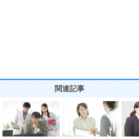
ポジティブ思考になる30の方法
自分磨き
8
いらない物は、徹底的に捨てる。
気品と美しさを身につける30の方法
勉強法
9
謙虚な人こそ、本当に強い人。
頭の使い方がうまくなる30の方法
恋愛学
10
人を好きになったら、まず相手を徹底的に信じる
ことが大切。
恋する人が知っておきたい30の大切なこと
関連記事