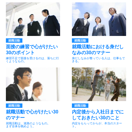
就職活動
就職活動
面接の練習で心がけたい
就職活動における身だし
30のポイント
なみの30のマナー
練習不足で面接を受けるのは、落ちに行
身だしなみが整っている人は、仕事もで
くようなもの。
きる。
就職活動
就職活動
就職活動で心がけたい30
内定後から入社日までに
のマナー
しておきたい30のこと
就職活動は、迷路のようなもの。
内定をもらってからが、本当のスター
まず全体を眺めよう。
ト。