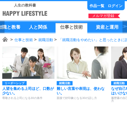
人生の教科書
作品一覧
ログイン
メルマガ登録
知識
と
教養
人
と
関係
仕事
と
技術
資産
と
運用
仕事と技術
就職活動
「就職活動をやめたい」と思ったときに読
リーダーシップ
就職活動
就職活動
人望を集める上司ほど、口数が
難しい言葉や表現は、使わな
なぜ自己
少ない。
い。
はいけな
尊敬される上司になる30の条件
面接で好印象になる30の話し方
履歴書の自己
方