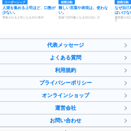
リーダーシップ
就職活動
就職活動
人望を集める上司ほど、口数が
難しい言葉や表現は、使わな
なぜ自己
少ない。
い。
はいけな
尊敬される上司になる30の条件
面接で好印象になる30の話し方
履歴書の自己
方
代表メッセージ
よくある質問
利用規約
プライバシーポリシー
オンラインショップ
運営会社
お問い合わせ