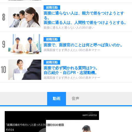
就職活動
面接に通らない人は、能力で差をつけようとす
8
る。
面接に通る人は、人間性で差をつけようとする。
面接に通る人と通らない人の30の違い
就職活動
9
面接で、面接官のことは何と呼べば良いのか。
就職面接でまず押さえたい30の基本マナー
就職活動
10
面接で必ず聞かれる質問は3つ。
自己紹介・自己PR・志望動機。
就職面接でまず押さえたい30の基本マナー
動画
音声
ストレス対策
1
他人と比べない。
いっそのこと、他人を見ない。
いらいらしない人になる30の方法
プラス思考