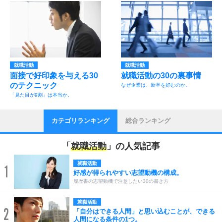
就職活動
就職活動
面接で好印象を与える30
就職活動の30の裏事情
のテクニック
なぜ企業は、新卒を好むのか。
「見た目が9割」は本当か。
カテゴリランキング
総合ランキング
「
就職活動
」の人気記事
就職活動
1
好感が得られやすい志望動機の構成。
履歴書の志望動機で注意したい30の書き方
就職活動
2
「自分はできる人間」と思い込むことが、できる
人間になる条件の1つ。