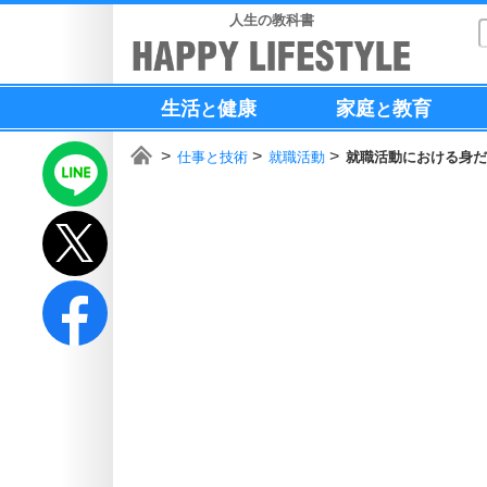
人生の教科書
生活
健康
家庭
教育
と
と
仕事と技術
就職活動
就職活動における身だ