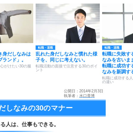
転職・退職
転職・退職
き身だしなみは
乱れた身だしなみと慣れた様
転職に失敗す
ブランド」。
子を、同じに考えない。
なみを古いま
転職に成功す
心がけたい30の服
転職活動の面接で注意する30のポイ
ント
なみを新調す
転職に成功する人
の違い
公開日：2014年2月3日
執筆者：
水口貴博
だしなみの
30のマナー
いる人は、
仕事もできる。