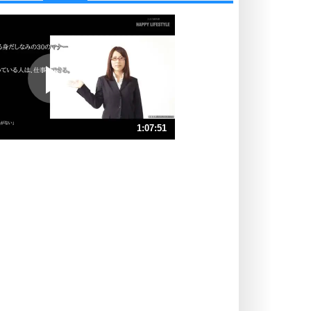
他人と比べない。
いっそのこと、他人を見ない。
いらいらしない人になる30の方法
プラス思考
ポジティブになれない原因は、行動
しないから。
ポジティブ思考になる30の方法
ストレス対策
1:07:51
人生、なんとかなるもの。
気楽に生きる30の方法
速 （16MB 1時間8分11秒）
速 （11MB 45分27秒）
自分磨き
器の大きい人は、怒りを優しさで表
速 （7.9MB 34分5秒）
現する。
速 （6.3MB 27分16秒）
器の大きい人になる30の方法
速 （5.3MB 22分43秒）
プラス思考
速 （4.5MB 19分29秒）
ネガティブな人は、複雑に考える。
速 （4.0MB 17分2秒）
ポジティブな人は、シンプルに考え
る。
ポジティブ思考になる30の方法