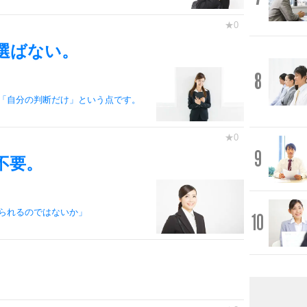
選ばない。
8
「自分の判断だけ」という点です。
9
不要。
られるのではないか」
10