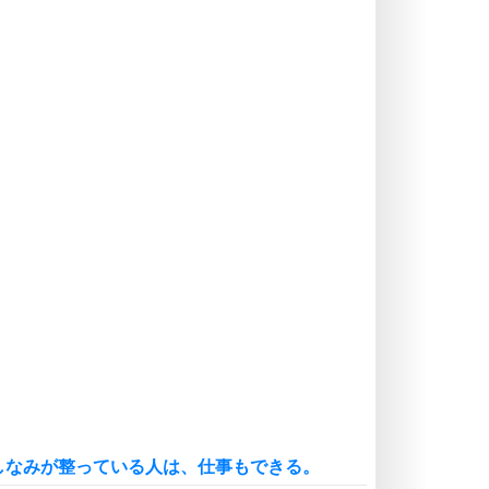
ストレス対策
価値観を捨てると、いらいらも消え
る。
いらいらしない人になる30の方法
プラス思考
気持ちはなくていいから、とにかく
癖にしてしまう。
ポジティブ思考になる30の方法
自分磨き
いらない物は、徹底的に捨てる。
気品と美しさを身につける30の方法
勉強法
謙虚な人こそ、本当に強い人。
頭の使い方がうまくなる30の方法
恋愛学
人を好きになったら、まず相手を徹
底的に信じることが大切。
しなみが整っている人は、仕事もできる。
恋する人が知っておきたい30の大切なこと