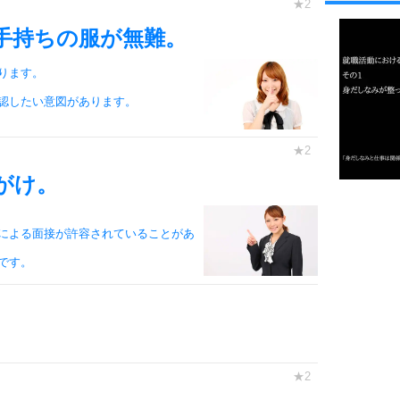
1
手持ちの服が無難。
ります。
2
認したい意図があります。
3
がけ。
1.0倍
1.5倍
による面接が許容されていることがあ
4
2.0倍
です。
2.5倍
3.0倍
3.5倍
5
4.0倍