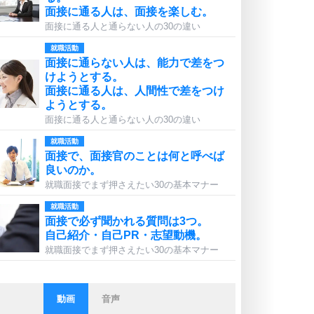
面接に通る人は、面接を楽しむ。
面接に通る人と通らない人の30の違い
就職活動
面接に通らない人は、能力で差をつ
けようとする。
面接に通る人は、人間性で差をつけ
ようとする。
面接に通る人と通らない人の30の違い
就職活動
面接で、面接官のことは何と呼べば
良いのか。
就職面接でまず押さえたい30の基本マナー
就職活動
面接で必ず聞かれる質問は3つ。
自己紹介・自己PR・志望動機。
就職面接でまず押さえたい30の基本マナー
動画
音声
ストレス対策