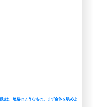
価値観を捨てると、いらいらも消え
る。
いらいらしない人になる30の方法
プラス思考
気持ちはなくていいから、とにかく
癖にしてしまう。
ポジティブ思考になる30の方法
自分磨き
いらない物は、徹底的に捨てる。
気品と美しさを身につける30の方法
勉強法
謙虚な人こそ、本当に強い人。
頭の使い方がうまくなる30の方法
恋愛学
人を好きになったら、まず相手を徹
底的に信じることが大切。
活動は、迷路のようなもの。まず全体を眺めよ
恋する人が知っておきたい30の大切なこと