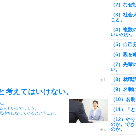
（2）なぜ
（3）社会
こと。
（4）複数
いいのか。
（5）自己
（6）親を
（7）先輩
い。
（8）就職
（9）名刺
と考えてはいけない。
（10）名
ん。
る人もいるでしょう。
（11）「
気持ちになっているということ。
（12）や
のか。でき
のか。