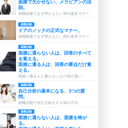
面接で欠かせない、メラビアンの法
則。
就職面接でまず押さえたい30の基本マナー
就職活動
ドアのノックの正式なマナー。
就職面接でまず押さえたい30の基本マナー
就職活動
面接に通らない人は、回答のすべて
を覚える。
面接に通る人は、回答の要点だけ覚
える。
面接に通る人と通らない人の30の違い
就職活動
自己分析の基本になる、3つの質
問。
就職活動で自己分析をする30の方法
就職活動
面接に通らない人は、面接を怖が
る。