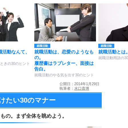
就職活動
就職活動
職活動なんて、
就職活動は、恋愛のようなも
就職活動とは
の。
就職活動用語の3
履歴書はラブレター、面接は
ときの30のヒント
告白。
就職活動のやる気を出す30のヒント
公開日：2014年1月29日
執筆者：
水口貴博
けたい
30のマナー
なもの。
まず全体を眺めよう。