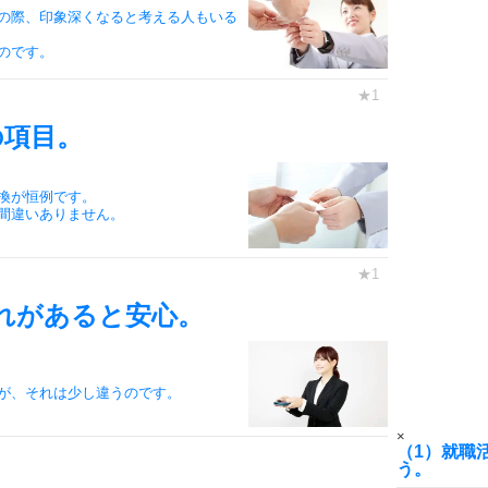
の際、印象深くなると考える人もいる
6
のです。
7
の項目。
換が恒例です。
間違いありません。
8
れがあると安心。
9
が、それは少し違うのです。
10
×
（1）就職
う。