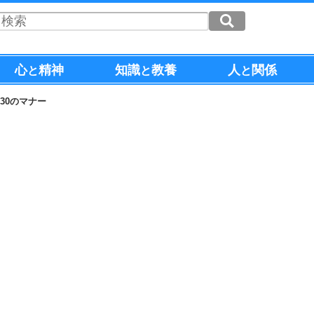
心
精神
知識
教養
人
関係
と
と
と
30のマナー