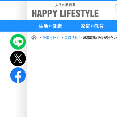
人生の教科書
生活
健康
家庭
教育
と
と
仕事と技術
就職活動
就職活動で心がけたい