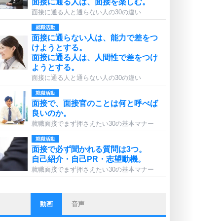
面接に通る人は、面接を楽しむ。
面接に通る人と通らない人の30の違い
就職活動
面接に通らない人は、能力で差をつ
けようとする。
面接に通る人は、人間性で差をつけ
ようとする。
面接に通る人と通らない人の30の違い
就職活動
面接で、面接官のことは何と呼べば
良いのか。
就職面接でまず押さえたい30の基本マナー
就職活動
面接で必ず聞かれる質問は3つ。
自己紹介・自己PR・志望動機。
就職面接でまず押さえたい30の基本マナー
動画
音声
ストレス対策
他人と比べない。