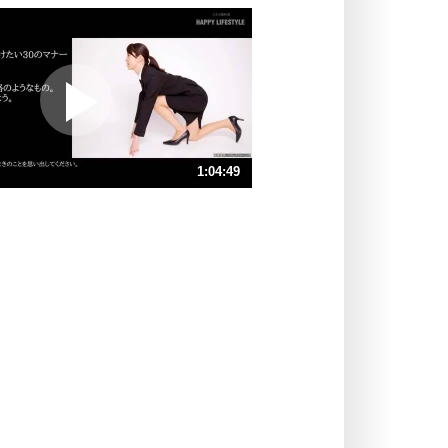
いっそのこと、他人を見ない。
いらいらしない人になる30の方法
プラス思考
ポジティブになれない原因は、行動
しないから。
ポジティブ思考になる30の方法
ストレス対策
1:04:49
人生、なんとかなるもの。
気楽に生きる30の方法
速 （15MB 1時間5分9秒）
速 （10MB 43分26秒）
自分磨き
器の大きい人は、怒りを優しさで表
速 （7.5MB 32分34秒）
現する。
速 （6.0MB 26分3秒）
器の大きい人になる30の方法
速 （5.0MB 21分43秒）
プラス思考
速 （4.3MB 18分36秒）
ネガティブな人は、複雑に考える。
速 （3.8MB 16分17秒）
ポジティブな人は、シンプルに考え
る。
ポジティブ思考になる30の方法
ストレス対策