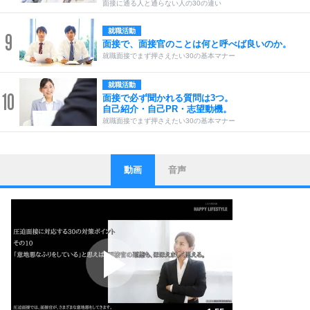
面接に通る人と通らない人の30の違い
就職活動
9
面接で、面接官のことは何と呼べば良いのか。
就職面接でまず押さえたい30の基本マナー
就職活動
10
面接で必ず聞かれる質問は3つ。
自己紹介・自己PR・志望動機。
就職面接でまず押さえたい30の基本マナー
動画
音声
ストレス対策
1
他人と比べない。
いっそのこと、他人を見ない。
いらいらしない人になる30の方法
プラス思考
2
ポジティブになれない原因は、行動しないから。
ポジティブ思考になる30の方法
ストレス対策
3