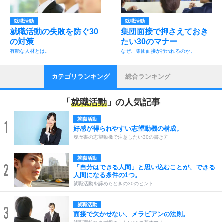
就職活動
就職活動
就職活動の失敗を防ぐ30
集団面接で押さえておき
の対策
たい30のマナー
有能な人材とは。
なぜ、集団面接が行われるのか。
カテゴリランキング
総合ランキング
「
就職活動
」の人気記事
就職活動
1
好感が得られやすい志望動機の構成。
履歴書の志望動機で注意したい30の書き方
就職活動
2
「自分はできる人間」と思い込むことが、できる
人間になる条件の1つ。
就職活動を諦めたときの30のヒント
就職活動
3
面接で欠かせない、メラビアンの法則。