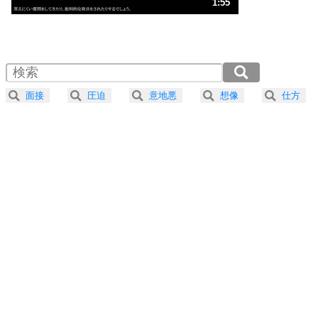
人生、なんとかなるもの。
1:55
気楽に生きる30の方法
1.0倍速 （450KB 1分55秒）
1.5倍速 （301KB 1分16秒）
自分磨き
4
器の大きい人は、怒りを優しさで表現する。
2.0倍速 （226KB 57秒）
器の大きい人になる30の方法
2.5倍速 （181KB 46秒）
面接
圧迫
意地悪
想像
仕方
3.0倍速 （151KB 38秒）
プラス思考
5
ネガティブな人は、複雑に考える。
3.5倍速 （129KB 32秒）
ポジティブな人は、シンプルに考える。
4.0倍速 （113KB 28秒）
ポジティブ思考になる30の方法
ストレス対策
6
価値観を捨てると、いらいらも消える。
いらいらしない人になる30の方法
プラス思考
7
気持ちはなくていいから、とにかく癖にしてしま
う。
ポジティブ思考になる30の方法
自分磨き
8
いらない物は、徹底的に捨てる。