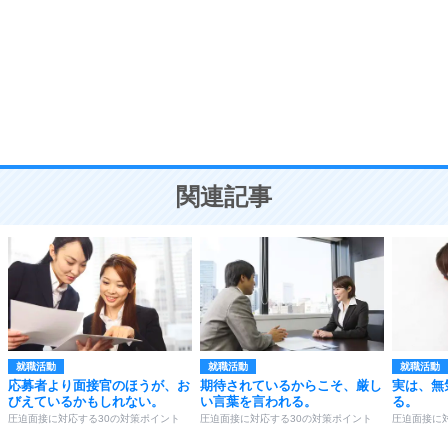
気品と美しさを身につける30の方法
勉強法
9
謙虚な人こそ、本当に強い人。
頭の使い方がうまくなる30の方法
恋愛学
10
人を好きになったら、まず相手を徹底的に信じる
ことが大切。
恋する人が知っておきたい30の大切なこと
関連記事
就職活動
就職活動
就職活動
応募者より面接官のほうが、お
期待されているからこそ、厳し
実は、無
びえているかもしれない。
い言葉を言われる。
る。
圧迫面接に対応する30の対策ポイント
圧迫面接に対応する30の対策ポイント
圧迫面接に