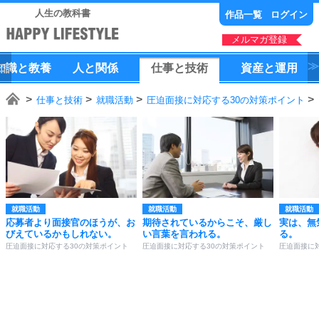
人生の教科書
作品一覧
ログイン
メルマガ登録
知識
と
教養
人
と
関係
仕事
と
技術
資産
と
運用
仕事と技術
就職活動
圧迫面接に対応する30の対策ポイント
就職活動
就職活動
就職活動
応募者より面接官のほうが、お
期待されているからこそ、厳し
実は、無
びえているかもしれない。
い言葉を言われる。
る。
圧迫面接に対応する30の対策ポイント
圧迫面接に対応する30の対策ポイント
圧迫面接に