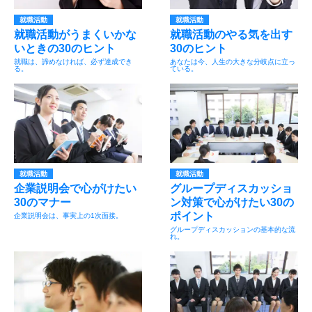
就職活動
就職活動
就職活動がうまくいかな
就職活動のやる気を出す
いときの30のヒント
30のヒント
就職は、諦めなければ、必ず達成でき
あなたは今、人生の大きな分岐点に立っ
る。
ている。
就職活動
就職活動
企業説明会で心がけたい
グループディスカッショ
30のマナー
ン対策で心がけたい30の
ポイント
企業説明会は、事実上の1次面接。
グループディスカッションの基本的な流
れ。