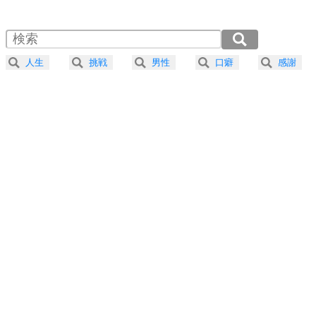
1.5倍速 （375KB 1分35秒）
自分磨き
4
器の大きい人は、怒りを優しさで表現する。
2.0倍速 （281KB 1分11秒）
器の大きい人になる30の方法
2.5倍速 （225KB 57秒）
人生
挑戦
男性
口癖
感謝
3.0倍速 （188KB 47秒）
プラス思考
5
ネガティブな人は、複雑に考える。
3.5倍速 （161KB 41秒）
ポジティブな人は、シンプルに考える。
4.0倍速 （141KB 35秒）
ポジティブ思考になる30の方法
ストレス対策
6
価値観を捨てると、いらいらも消える。
いらいらしない人になる30の方法
プラス思考
7
気持ちはなくていいから、とにかく癖にしてしま
う。
ポジティブ思考になる30の方法
自分磨き
8
いらない物は、徹底的に捨てる。
気品と美しさを身につける30の方法