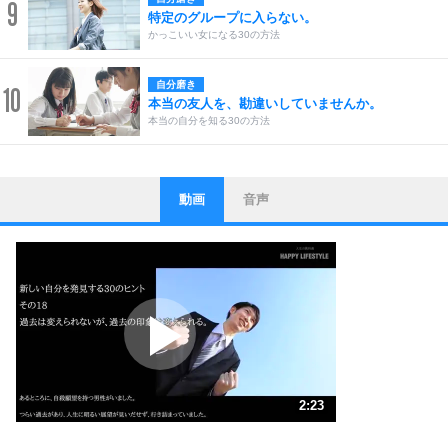
9
特定のグループに入らない。
かっこいい女になる30の方法
自分磨き
10
本当の友人を、勘違いしていませんか。
本当の自分を知る30の方法
動画
音声
ストレス対策
1
他人と比べない。
いっそのこと、他人を見ない。
いらいらしない人になる30の方法
プラス思考
2
ポジティブになれない原因は、行動しないから。
ポジティブ思考になる30の方法
ストレス対策
3
人生、なんとかなるもの。
2:23
気楽に生きる30の方法
1.0倍速 （561KB 2分23秒）