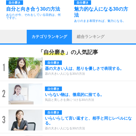
自分磨き
自分磨き
自分と向き合う30の方法
魅力的な人になる30の方
法
あなたが今、それをしている目的は、何
ですか。
ありのまま表現すれば、魅力になる。
カテゴリランキング
総合ランキング
「
自分磨き
」の人気記事
自分磨き
1
器の大きい人は、怒りを優しさで表現する。
器の大きい人になる30の方法
自分磨き
2
いらない物は、徹底的に捨てる。
気品と美しさを身につける30の方法
自分磨き
3
いらいらして言い返すと、相手と同じレベルにな
る。
器の大きい人になる30の方法