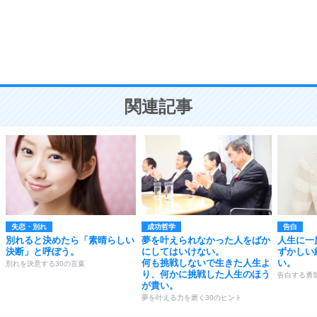
勉強法
9
謙虚な人こそ、本当に強い人。
頭の使い方がうまくなる30の方法
恋愛学
10
人を好きになったら、まず相手を徹底的に信じる
ことが大切。
恋する人が知っておきたい30の大切なこと
関連記事
失恋・別れ
成功哲学
告白
別れると決めたら「素晴らしい
夢を叶えられなかった人をばか
人生に一
決断」と呼ぼう。
にしてはいけない。
ずかしい
何も挑戦しないで生きた人生よ
い。
別れを決意する30の言葉
り、何かに挑戦した人生のほう
告白する勇
が貴い。
夢を叶える力を磨く30のヒント