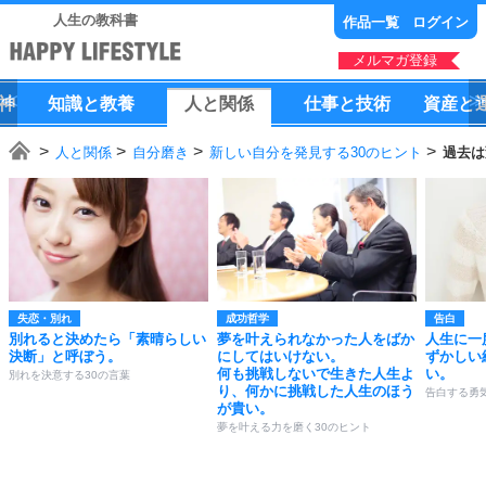
人生の教科書
作品一覧
ログイン
メルマガ登録
神
知識
と
教養
人
と
関係
仕事
と
技術
資産
と
人と関係
自分磨き
新しい自分を発見する30のヒント
過去は
失恋・別れ
成功哲学
告白
別れると決めたら「素晴らしい
夢を叶えられなかった人をばか
人生に一
決断」と呼ぼう。
にしてはいけない。
ずかしい
何も挑戦しないで生きた人生よ
い。
別れを決意する30の言葉
り、何かに挑戦した人生のほう
告白する勇
が貴い。
夢を叶える力を磨く30のヒント