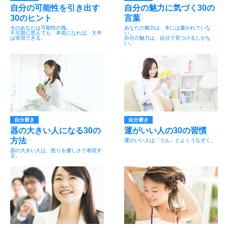
自分の可能性を引き出す
自分の魅力に気づく30の
30のヒント
言葉
今のあなたは可能性の塊。
あなたの魅力は、本には書かれていな
不可能に思えても、本気になれば、大半
い。
は実現できる。
自分の魅力は、自分で見つけるしかな
い。
自分磨き
自分磨き
器の大きい人になる30の
運がいい人の30の習慣
方法
運がいい人は「うん」とよくうなずく。
器の大きい人は、怒りを優しさで表現す
る。