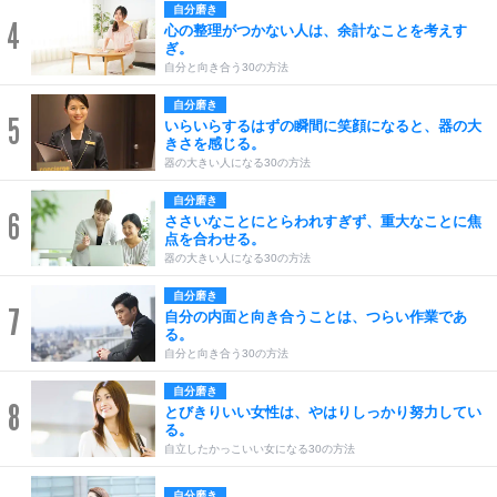
自分磨き
4
心の整理がつかない人は、余計なことを考えす
ぎ。
自分と向き合う30の方法
自分磨き
5
いらいらするはずの瞬間に笑顔になると、器の大
きさを感じる。
器の大きい人になる30の方法
自分磨き
6
ささいなことにとらわれすぎず、重大なことに焦
点を合わせる。
器の大きい人になる30の方法
自分磨き
7
自分の内面と向き合うことは、つらい作業であ
る。
自分と向き合う30の方法
自分磨き
8
とびきりいい女性は、やはりしっかり努力してい
る。
自立したかっこいい女になる30の方法
自分磨き