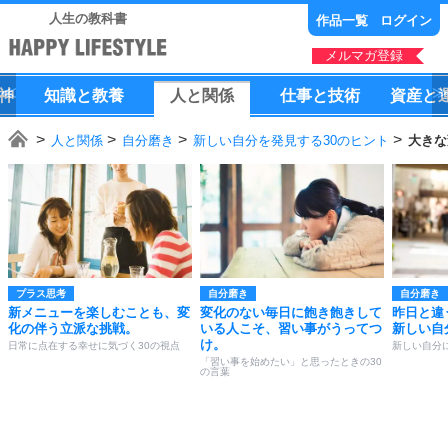
人生の教科書
作品一覧
ログイン
メルマガ登録
神
知識
と
教養
人
と
関係
仕事
と
技術
資産
と
人と関係
自分磨き
新しい自分を発見する30のヒント
大きな
プラス思考
自分磨き
自分磨き
新メニューを楽しむことも、変
変化のない毎日に飽き飽きして
昨日と違
化の伴う立派な挑戦。
いる人こそ、習い事がうってつ
新しい自
け。
日常に点在する幸せに気づく30の視点
新しい自分
「習い事を始めたい」と思ったときの30
の言葉