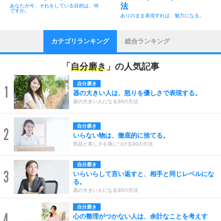
法
あなたが今、それをしている目的は、何
ですか。
ありのまま表現すれば、魅力になる。
カテゴリランキング
総合ランキング
「
自分磨き
」の人気記事
自分磨き
1
器の大きい人は、怒りを優しさで表現する。
器の大きい人になる30の方法
自分磨き
2
いらない物は、徹底的に捨てる。
気品と美しさを身につける30の方法
自分磨き
3
いらいらして言い返すと、相手と同じレベルにな
る。
器の大きい人になる30の方法
自分磨き
4
心の整理がつかない人は、余計なことを考えす