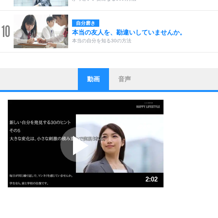
自分磨き
10
本当の友人を、勘違いしていませんか。
本当の自分を知る30の方法
動画
音声
ストレス対策
1
他人と比べない。
いっそのこと、他人を見ない。
いらいらしない人になる30の方法
プラス思考
2
ポジティブになれない原因は、行動しないから。
ポジティブ思考になる30の方法
ストレス対策
3
人生、なんとかなるもの。
2:02
気楽に生きる30の方法
1.0倍速 （477KB 2分2秒）
1.5倍速 （319KB 1分21秒）
自分磨き