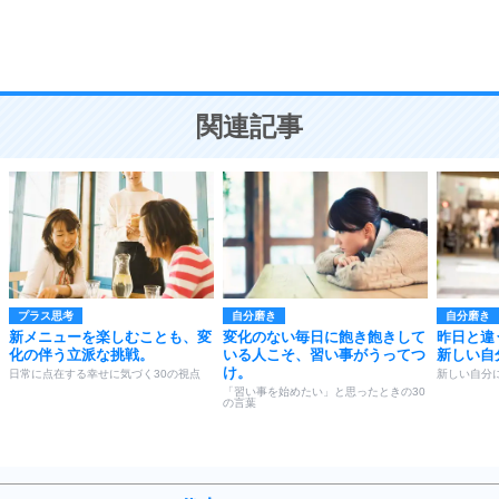
頭の使い方がうまくなる30の方法
恋愛学
10
人を好きになったら、まず相手を徹底的に信じる
ことが大切。
恋する人が知っておきたい30の大切なこと
関連記事
プラス思考
自分磨き
自分磨き
新メニューを楽しむことも、変
変化のない毎日に飽き飽きして
昨日と違
化の伴う立派な挑戦。
いる人こそ、習い事がうってつ
新しい自
け。
日常に点在する幸せに気づく30の視点
新しい自分
「習い事を始めたい」と思ったときの30
の言葉