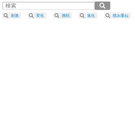
4
器の大きい人は、怒りを優しさで表現する。
2.0倍速 （239KB 1分1秒）
器の大きい人になる30の方法
2.5倍速 （191KB 48秒）
刺激
変化
挑戦
進化
積み重ね
3.0倍速 （160KB 40秒）
プラス思考
5
ネガティブな人は、複雑に考える。
3.5倍速 （137KB 34秒）
ポジティブな人は、シンプルに考える。
4.0倍速 （120KB 30秒）
ポジティブ思考になる30の方法
ストレス対策
6
価値観を捨てると、いらいらも消える。
いらいらしない人になる30の方法
プラス思考
7
気持ちはなくていいから、とにかく癖にしてしま
う。
ポジティブ思考になる30の方法
自分磨き
8
いらない物は、徹底的に捨てる。
気品と美しさを身につける30の方法
勉強法
9
謙虚な人こそ、本当に強い人。