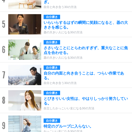
ぎ。
自分と向き合う30の方法
自分磨き
5
いらいらするはずの瞬間に笑顔になると、器の大
きさを感じる。
器の大きい人になる30の方法
自分磨き
6
ささいなことにとらわれすぎず、重大なことに焦
点を合わせる。
器の大きい人になる30の方法
自分磨き
7
自分の内面と向き合うことは、つらい作業であ
る。
自分と向き合う30の方法
自分磨き
8
とびきりいい女性は、やはりしっかり努力してい
る。
自立したかっこいい女になる30の方法
自分磨き
9
特定のグループに入らない。
かっこいい女になる30の方法