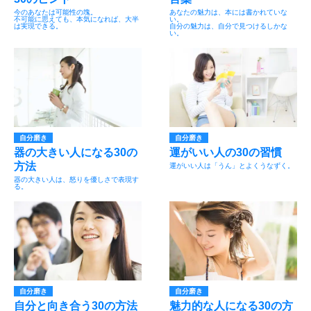
今のあなたは可能性の塊。
あなたの魅力は、本には書かれていな
不可能に思えても、本気になれば、大半
い。
は実現できる。
自分の魅力は、自分で見つけるしかな
い。
自分磨き
自分磨き
器の大きい人になる30の
運がいい人の30の習慣
方法
運がいい人は「うん」とよくうなずく。
器の大きい人は、怒りを優しさで表現す
る。
自分磨き
自分磨き
自分と向き合う30の方法
魅力的な人になる30の方