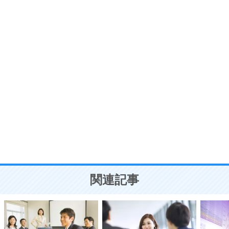
プラス思考
7
気持ちはなくていいから、とにかく癖にしてしま
う。
ポジティブ思考になる30の方法
自分磨き
8
いらない物は、徹底的に捨てる。
気品と美しさを身につける30の方法
勉強法
9
謙虚な人こそ、本当に強い人。
頭の使い方がうまくなる30の方法
恋愛学
10
人を好きになったら、まず相手を徹底的に信じる
ことが大切。
恋する人が知っておきたい30の大切なこと
関連記事