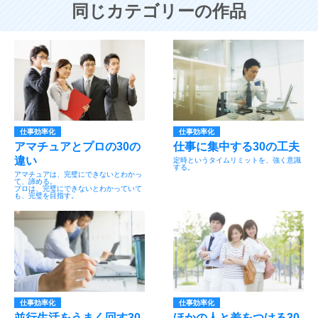
同じカテゴリーの作品
仕事効率化
仕事効率化
アマチュアとプロの30の
仕事に集中する30の工夫
違い
定時というタイムリミットを、強く意識
する。
アマチュアは、完璧にできないとわかっ
て、諦める。
プロは、完璧にできないとわかっていて
も、完璧を目指す。
仕事効率化
仕事効率化
並行生活をうまく回す30
ほかの人と差をつける30