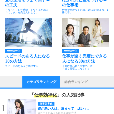
の工夫
の仕事術
「ゆっくりした時間」をつくるために
仕事で差がつくのは、1杯のお酒より、1
「忙しさ」を受け入れよう。
冊の本。
仕事効率化
仕事効率化
スピードのある人になる
仕事が速く完璧にできる
30の方法
人になる30の方法
スピードのある人が成功する。
上司に言われた衝撃の一言。
「速く完璧にしなさい」
カテゴリランキング
総合ランキング
「
仕事効率化
」の人気記事
仕事効率化
1
運が悪い人は、決まって「遅い」。
スピードのある人になる30の方法