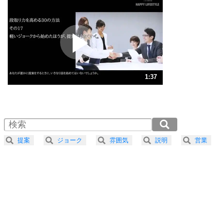
いらいらしない人になる30の方法
プラス思考
2
ポジティブになれない原因は、行動しないから。
ポジティブ思考になる30の方法
ストレス対策
3
人生、なんとかなるもの。
1:37
気楽に生きる30の方法
1.0倍速 （380KB 1分37秒）
1.5倍速 （254KB 1分4秒）
自分磨き
4
器の大きい人は、怒りを優しさで表現する。
2.0倍速 （191KB 48秒）
器の大きい人になる30の方法
2.5倍速 （153KB 38秒）
提案
ジョーク
雰囲気
説明
営業
3.0倍速 （127KB 32秒）
プラス思考
5
ネガティブな人は、複雑に考える。
3.5倍速 （109KB 27秒）
ポジティブな人は、シンプルに考える。
4.0倍速 （96KB 24秒）
ポジティブ思考になる30の方法
ストレス対策
6
価値観を捨てると、いらいらも消える。
いらいらしない人になる30の方法