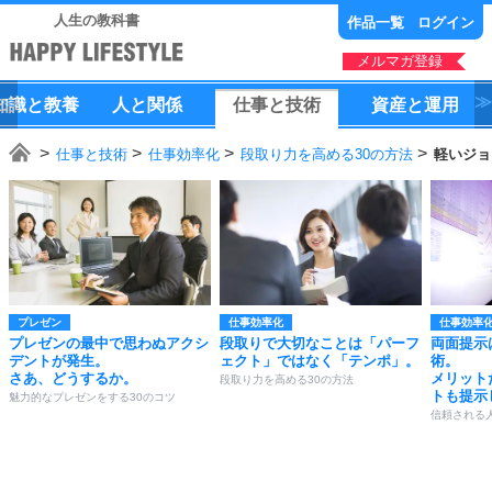
人生の教科書
作品一覧
ログイン
メルマガ登録
知識
と
教養
人
と
関係
仕事
と
技術
資産
と
運用
仕事と技術
仕事効率化
段取り力を高める30の方法
軽いジョ
プレゼン
仕事効率化
仕事効率
プレゼンの最中で思わぬアクシ
段取りで大切なことは「パーフ
両面提示
デントが発生。
ェクト」ではなく「テンポ」。
術。
さあ、どうするか。
メリット
段取り力を高める30の方法
トも提示
魅力的なプレゼンをする30のコツ
信頼される