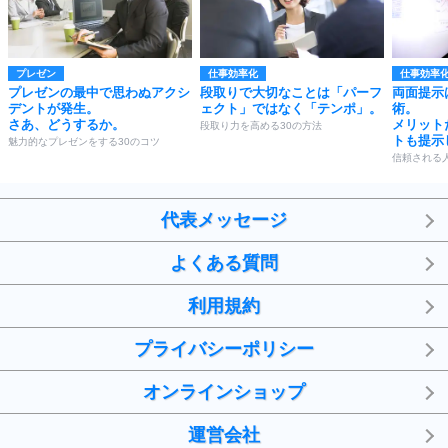
プレゼン
仕事効率化
仕事効率
プレゼンの最中で思わぬアクシ
段取りで大切なことは「パーフ
両面提示
デントが発生。
ェクト」ではなく「テンポ」。
術。
さあ、どうするか。
メリット
段取り力を高める30の方法
トも提示
魅力的なプレゼンをする30のコツ
信頼される
代表メッセージ
よくある質問
利用規約
プライバシーポリシー
オンラインショップ
運営会社