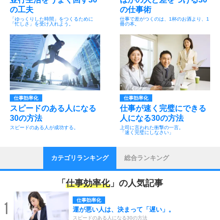
の工夫
の仕事術
「ゆっくりした時間」をつくるために
仕事で差がつくのは、1杯のお酒より、1
「忙しさ」を受け入れよう。
冊の本。
仕事効率化
仕事効率化
スピードのある人になる
仕事が速く完璧にできる
30の方法
人になる30の方法
スピードのある人が成功する。
上司に言われた衝撃の一言。
「速く完璧にしなさい」
カテゴリランキング
総合ランキング
「
仕事効率化
」の人気記事
仕事効率化
1
運が悪い人は、決まって「遅い」。
スピードのある人になる30の方法