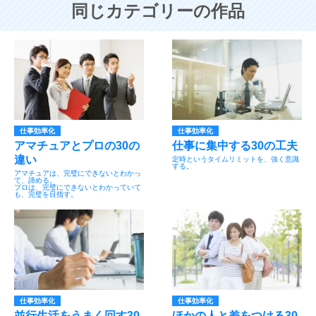
同じカテゴリーの作品
仕事効率化
仕事効率化
アマチュアとプロの30の
仕事に集中する30の工夫
違い
定時というタイムリミットを、強く意識
する。
アマチュアは、完璧にできないとわかっ
て、諦める。
プロは、完璧にできないとわかっていて
も、完璧を目指す。
仕事効率化
仕事効率化
並行生活をうまく回す30
ほかの人と差をつける30