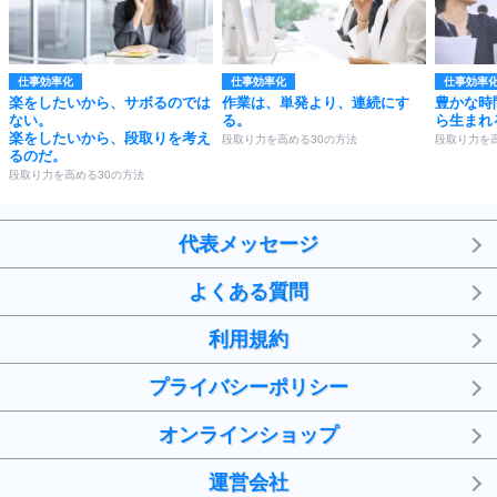
仕事効率化
仕事効率化
仕事効率
楽をしたいから、サボるのでは
作業は、単発より、連続にす
豊かな時
ない。
る。
ら生まれ
楽をしたいから、段取りを考え
段取り力を高める30の方法
段取り力を
るのだ。
段取り力を高める30の方法
代表メッセージ
よくある質問
利用規約
プライバシーポリシー
オンラインショップ
運営会社