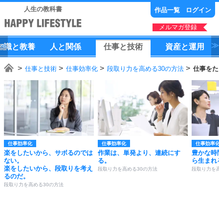
人生の教科書
作品一覧
ログイン
メルマガ登録
知識
と
教養
人
と
関係
仕事
と
技術
資産
と
運用
仕事と技術
仕事効率化
段取り力を高める30の方法
仕事をた
仕事効率化
仕事効率化
仕事効率
楽をしたいから、サボるのでは
作業は、単発より、連続にす
豊かな時
ない。
る。
ら生まれ
楽をしたいから、段取りを考え
段取り力を高める30の方法
段取り力を
るのだ。
段取り力を高める30の方法