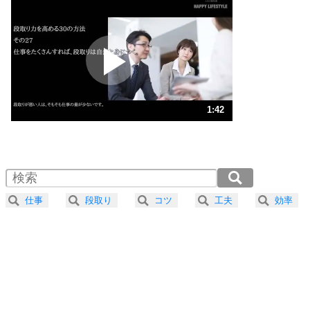
いらいらしない人になる30の方法
プラス思考
2
ポジティブになれない原因は、行動しないから。
ポジティブ思考になる30の方法
ストレス対策
3
人生、なんとかなるもの。
1:42
気楽に生きる30の方法
1.0倍速 （400KB 1分42秒）
1.5倍速 （267KB 1分8秒）
自分磨き
4
器の大きい人は、怒りを優しさで表現する。
2.0倍速 （200KB 51秒）
器の大きい人になる30の方法
2.5倍速 （160KB 40秒）
仕事
段取り
コツ
工夫
効率
3.0倍速 （134KB 34秒）
プラス思考
5
ネガティブな人は、複雑に考える。
3.5倍速 （115KB 29秒）
ポジティブな人は、シンプルに考える。
4.0倍速 （101KB 25秒）
ポジティブ思考になる30の方法
ストレス対策
6
価値観を捨てると、いらいらも消える。
いらいらしない人になる30の方法