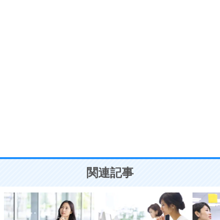
プラス思考
7
気持ちはなくていいから、とにかく癖にしてしま
う。
ポジティブ思考になる30の方法
自分磨き
8
いらない物は、徹底的に捨てる。
気品と美しさを身につける30の方法
勉強法
9
謙虚な人こそ、本当に強い人。
頭の使い方がうまくなる30の方法
恋愛学
10
人を好きになったら、まず相手を徹底的に信じる
ことが大切。
恋する人が知っておきたい30の大切なこと
関連記事