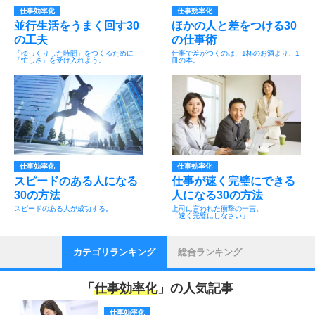
仕事効率化
仕事効率化
並行生活をうまく回す30
ほかの人と差をつける30
の工夫
の仕事術
「ゆっくりした時間」をつくるために
仕事で差がつくのは、1杯のお酒より、1
「忙しさ」を受け入れよう。
冊の本。
仕事効率化
仕事効率化
スピードのある人になる
仕事が速く完璧にできる
30の方法
人になる30の方法
スピードのある人が成功する。
上司に言われた衝撃の一言。
「速く完璧にしなさい」
カテゴリランキング
総合ランキング
「
仕事効率化
」の人気記事
仕事効率化