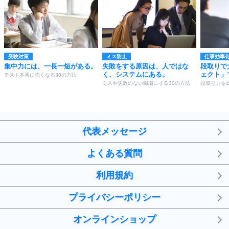
受験対策
ミス防止
仕事効率
集中力には、一長一短がある。
失敗をする原因は、人ではな
段取りで
く、システムにある。
ェクト」
テスト本番に強くなる30の方法
ミスや失敗のない職場にする30の方法
段取り力を
代表メッセージ
よくある質問
利用規約
プライバシーポリシー
オンラインショップ