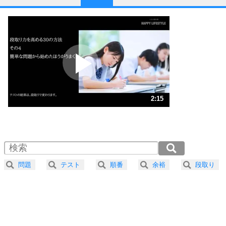
1
他人と比べない。
いっそのこと、他人を見ない。
いらいらしない人になる30の方法
プラス思考
2
ポジティブになれない原因は、行動しないから。
ポジティブ思考になる30の方法
ストレス対策
3
人生、なんとかなるもの。
2:15
気楽に生きる30の方法
1.0倍速 （530KB 2分15秒）
1.5倍速 （353KB 1分30秒）
自分磨き
4
器の大きい人は、怒りを優しさで表現する。
2.0倍速 （265KB 1分7秒）
器の大きい人になる30の方法
2.5倍速 （212KB 54秒）
問題
テスト
順番
余裕
段取り
3.0倍速 （177KB 45秒）
プラス思考
5
ネガティブな人は、複雑に考える。
3.5倍速 （152KB 38秒）
ポジティブな人は、シンプルに考える。
4.0倍速 （133KB 33秒）
ポジティブ思考になる30の方法
ストレス対策