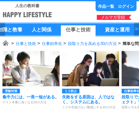
人生の教科書
作品一覧
ログイン
メルマガ登録
知識
と
教養
人
と
関係
仕事
と
技術
資産
と
運用
仕事と技術
仕事効率化
段取り力を高める30の方法
簡単な問
受験対策
ミス防止
仕事効率
集中力には、一長一短がある。
失敗をする原因は、人ではな
段取りで
く、システムにある。
ェクト」
テスト本番に強くなる30の方法
ミスや失敗のない職場にする30の方法
段取り力を