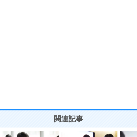
6
価値観を捨てると、いらいらも消える。
いらいらしない人になる30の方法
プラス思考
7
気持ちはなくていいから、とにかく癖にしてしま
う。
ポジティブ思考になる30の方法
自分磨き
8
いらない物は、徹底的に捨てる。
気品と美しさを身につける30の方法
勉強法
9
謙虚な人こそ、本当に強い人。
頭の使い方がうまくなる30の方法
恋愛学
10
人を好きになったら、まず相手を徹底的に信じる
ことが大切。
恋する人が知っておきたい30の大切なこと
関連記事