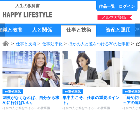
人生の教科書
作品一覧
ログイン
メルマガ登録
知識
と
教養
人
と
関係
仕事
と
技術
資産
と
運用
仕事と技術
仕事効率化
ほかの人と差をつける30の仕事術
だ
仕事効率化
仕事効率化
仕事効率
刺激がなくなれば、自分から求
集中力こそ、仕事の重要ポイン
「締め切
めに行けばいい。
ト。
ュアの違
ほかの人と差をつける30の仕事術
ほかの人と差をつける30の仕事術
ほかの人と