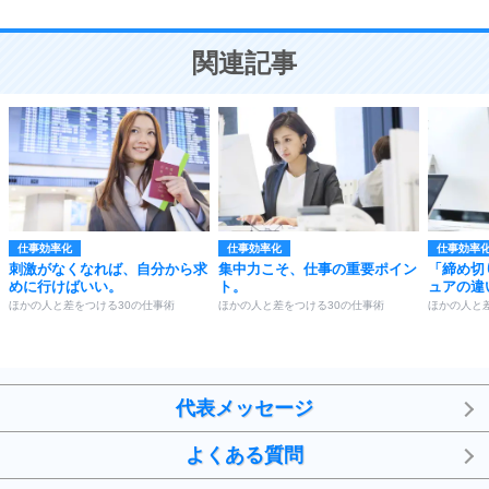
10
人を好きになったら、まず相手を徹底的に信じる
ことが大切。
恋する人が知っておきたい30の大切なこと
関連記事
仕事効率化
仕事効率化
仕事効率
刺激がなくなれば、自分から求
集中力こそ、仕事の重要ポイン
「締め切
めに行けばいい。
ト。
ュアの違
ほかの人と差をつける30の仕事術
ほかの人と差をつける30の仕事術
ほかの人と
代表メッセージ
よくある質問