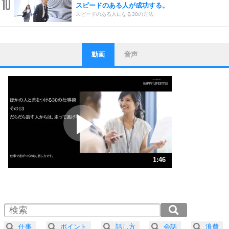
10
スピードのある人が成功する。
スピードのある人になる30の方法
動画
音声
ストレス対策
1
他人と比べない。
いっそのこと、他人を見ない。
いらいらしない人になる30の方法
プラス思考
2
ポジティブになれない原因は、行動しないから。
ポジティブ思考になる30の方法
ストレス対策
3
人生、なんとかなるもの。
1:46
気楽に生きる30の方法
1.0倍速 （415KB 1分46秒）
1.5倍速 （277KB 1分10秒）
自分磨き
4
器の大きい人は、怒りを優しさで表現する。
2.0倍速 （208KB 53秒）
器の大きい人になる30の方法
2.5倍速 （167KB 42秒）
仕事
ポイント
話し方
会話
浪費