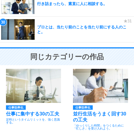
行き詰まったら、素直に人に相談する。
プロとは、当たり前のことを当たり前にする人のこ
と。
同じカテゴリーの作品
仕事効率化
仕事効率化
仕事に集中する30の工夫
並行生活をうまく回す30
の工夫
定時というタイムリミットを、強く意識
する。
「ゆっくりした時間」をつくるために
「忙しさ」を受け入れよう。