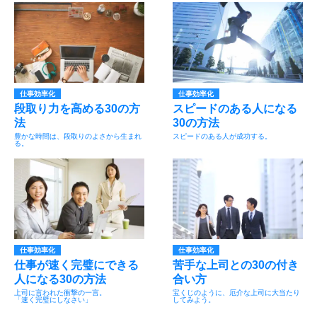
仕事効率化
仕事効率化
段取り力を高める30の方
スピードのある人になる
法
30の方法
豊かな時間は、段取りのよさから生まれ
スピードのある人が成功する。
る。
仕事効率化
仕事効率化
仕事が速く完璧にできる
苦手な上司との30の付き
人になる30の方法
合い方
上司に言われた衝撃の一言。
宝くじのように、厄介な上司に大当たり
「速く完璧にしなさい」
してみよう。