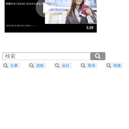
2
ポジティブになれない原因は、行動しないから。
ポジティブ思考になる30の方法
ストレス対策
3
人生、なんとかなるもの。
3:29
気楽に生きる30の方法
1.0倍速 （818KB 3分29秒）
1.5倍速 （546KB 2分19秒）
自分磨き
4
器の大きい人は、怒りを優しさで表現する。
2.0倍速 （410KB 1分44秒）
器の大きい人になる30の方法
2.5倍速 （328KB 1分23秒）
仕事
資格
会社
取得
刺激
3.0倍速 （273KB 1分9秒）
プラス思考
5
ネガティブな人は、複雑に考える。
3.5倍速 （235KB 59秒）
ポジティブな人は、シンプルに考える。
4.0倍速 （205KB 52秒）
ポジティブ思考になる30の方法
ストレス対策
6
価値観を捨てると、いらいらも消える。
いらいらしない人になる30の方法
プラス思考
7
気持ちはなくていいから、とにかく癖にしてしま
う。