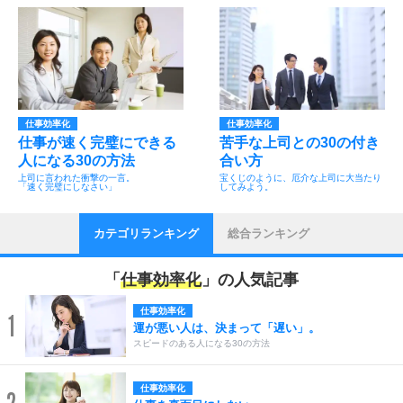
仕事効率化
仕事効率化
仕事が速く完璧にできる
苦手な上司との30の付き
人になる30の方法
合い方
上司に言われた衝撃の一言。
宝くじのように、厄介な上司に大当たり
「速く完璧にしなさい」
してみよう。
カテゴリランキング
総合ランキング
「
仕事効率化
」の人気記事
仕事効率化
1
運が悪い人は、決まって「遅い」。
スピードのある人になる30の方法
仕事効率化