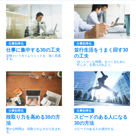
仕事効率化
仕事効率化
仕事に集中する30の工夫
並行生活をうまく回す30
の工夫
定時というタイムリミットを、強く意識
する。
「ゆっくりした時間」をつくるために
「忙しさ」を受け入れよう。
仕事効率化
仕事効率化
段取り力を高める30の方
スピードのある人になる
法
30の方法
豊かな時間は、段取りのよさから生まれ
スピードのある人が成功する。
る。