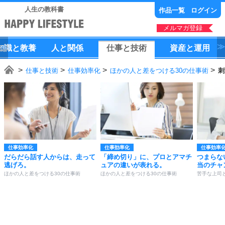
人生の教科書
作品一覧
ログイン
メルマガ登録
知識
と
教養
人
と
関係
仕事
と
技術
資産
と
運用
仕事と技術
仕事効率化
ほかの人と差をつける30の仕事術
刺
仕事効率化
仕事効率化
仕事効率
だらだら話す人からは、走って
「締め切り」に、プロとアマチ
つまらな
逃げろ。
ュアの違いが表れる。
当のチャ
ほかの人と差をつける30の仕事術
ほかの人と差をつける30の仕事術
苦手な上司