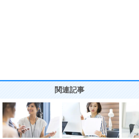
ポジティブ思考になる30の方法
自分磨き
8
いらない物は、徹底的に捨てる。
気品と美しさを身につける30の方法
勉強法
9
謙虚な人こそ、本当に強い人。
頭の使い方がうまくなる30の方法
恋愛学
10
人を好きになったら、まず相手を徹底的に信じる
ことが大切。
恋する人が知っておきたい30の大切なこと
関連記事