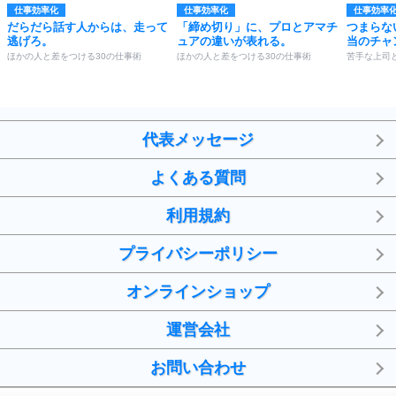
仕事効率化
仕事効率化
仕事効率
だらだら話す人からは、走って
「締め切り」に、プロとアマチ
つまらな
逃げろ。
ュアの違いが表れる。
当のチャ
ほかの人と差をつける30の仕事術
ほかの人と差をつける30の仕事術
苦手な上司
代表メッセージ
よくある質問
利用規約
プライバシーポリシー
オンラインショップ
運営会社
お問い合わせ