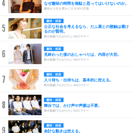
4
なぜ趣味の時間を無駄と思ってはいけないのか。
趣味が人生を豊かにする30の言葉
趣味・娯楽
5
公正な社会を考えるなら、だふ屋との接触は避け
るのが賢明。
舞台観劇で心がけたい30のマナー
趣味・娯楽
6
見終わった後のおしゃべりは、内容が大切。
舞台観劇で心がけたい30のマナー
趣味・娯楽
7
入り待ち・出待ちは、基本的に控える。
舞台観劇で心がけたい30のマナー
趣味・娯楽
8
舞台では、かけ声や声援は不要。
舞台観劇で心がけたい30のマナー
趣味・娯楽
9
余計な動きは控える。