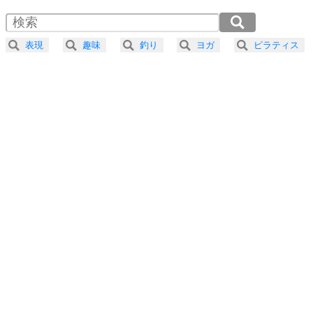
1.5倍速 （369KB 1分34秒）
4
器の大きい人は、怒りを優しさで表現する。
2.0倍速 （277KB 1分10秒）
器の大きい人になる30の方法
2.5倍速 （222KB 56秒）
表現
趣味
釣り
ヨガ
ピラティス
3.0倍速 （185KB 47秒）
プラス思考
5
ネガティブな人は、複雑に考える。
3.5倍速 （159KB 40秒）
ポジティブな人は、シンプルに考える。
4.0倍速 （139KB 35秒）
ポジティブ思考になる30の方法
ストレス対策
6
価値観を捨てると、いらいらも消える。
いらいらしない人になる30の方法
プラス思考
7
気持ちはなくていいから、とにかく癖にしてしま
う。
ポジティブ思考になる30の方法
自分磨き
8
いらない物は、徹底的に捨てる。
気品と美しさを身につける30の方法
勉強法
9
謙虚な人こそ、本当に強い人。