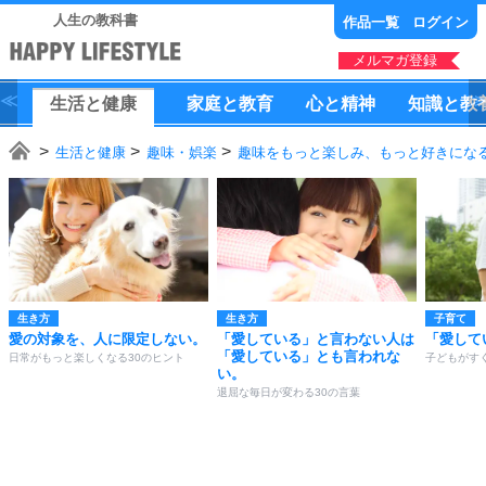
人生の教科書
作品一覧
ログイン
メルマガ登録
生活
と
健康
家庭
と
教育
心
と
精神
知識
と
教
生活と健康
趣味・娯楽
趣味をもっと楽しみ、もっと好きになる
生き方
生き方
子育て
愛の対象を、人に限定しない。
「愛している」と言わない人は
「愛して
「愛している」とも言われな
日常がもっと楽しくなる30のヒント
子どもがす
い。
退屈な毎日が変わる30の言葉