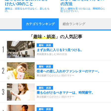
けたい30のこと
の方法
趣味は、頑張るものではなく、楽しむも
新しい趣味を見つけるには、興味関心に
の。
従うだけでいい。
カテゴリランキング
総合ランキング
「
趣味・娯楽
」の人気記事
趣味・娯楽
1
まずお気に入りを1つ見つける。
美術鑑賞を楽しむ30の方法
趣味・娯楽
2
役者への差し入れやファンレターのマナー。
舞台観劇で心がけたい30のマナー
趣味・娯楽
3
最も心がけるべきマナーは、時間厳守。
舞台観劇で心がけたい30のマナー
趣味・娯楽