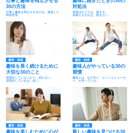
仕事と趣味を両立させる
趣味に飽きたときの30の
30の方法
対処法
仕事と趣味を両立させるのは、徹底した
表面ばかりでは、飽きる。
時間管理。
深掘りをすれば、飽きない。
趣味・娯楽
趣味・娯楽
趣味を長く続けるために
趣味人がやっている30の
大切な30のこと
習慣
習慣化していないから、続かない。
趣味人は、心の中に「エンジョイメータ
習慣化していれば、続く。
ー」を持っている。
趣味・娯楽
趣味・娯楽
趣味を楽しむために心が
新しい趣味を見つける30