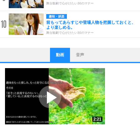
舞台観劇で心がけたい30のマナー
趣味・娯楽
10
前もってあらすじや登場人物を把握しておくと、
より楽しめる。
舞台観劇で心がけたい30のマナー
動画
音声
ストレス対策
1
他人と比べない。
いっそのこと、他人を見ない。
いらいらしない人になる30の方法
プラス思考
2
ポジティブになれない原因は、行動しないから。
ポジティブ思考になる30の方法
ストレス対策
3
人生、なんとかなるもの。
2:21
気楽に生きる30の方法
1.0倍速 （552KB 2分21秒）
自分磨き