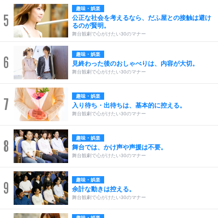
趣味・娯楽
5
公正な社会を考えるなら、だふ屋との接触は避け
るのが賢明。
舞台観劇で心がけたい30のマナー
趣味・娯楽
6
見終わった後のおしゃべりは、内容が大切。
舞台観劇で心がけたい30のマナー
趣味・娯楽
7
入り待ち・出待ちは、基本的に控える。
舞台観劇で心がけたい30のマナー
趣味・娯楽
8
舞台では、かけ声や声援は不要。
舞台観劇で心がけたい30のマナー
趣味・娯楽
9
余計な動きは控える。
舞台観劇で心がけたい30のマナー
趣味・娯楽