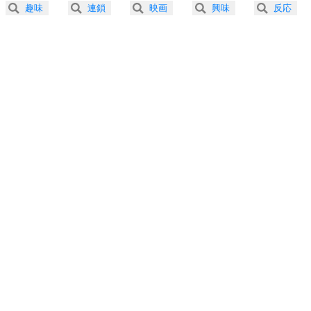
2.5倍速 （219KB 55秒）
趣味
連鎖
映画
興味
反応
3.0倍速 （183KB 46秒）
プラス思考
5
ネガティブな人は、複雑に考える。
3.5倍速 （157KB 39秒）
ポジティブな人は、シンプルに考える。
4.0倍速 （137KB 34秒）
ポジティブ思考になる30の方法
ストレス対策
6
価値観を捨てると、いらいらも消える。
いらいらしない人になる30の方法
プラス思考
7
気持ちはなくていいから、とにかく癖にしてしま
う。
ポジティブ思考になる30の方法
自分磨き
8
いらない物は、徹底的に捨てる。
気品と美しさを身につける30の方法
勉強法
9
謙虚な人こそ、本当に強い人。
頭の使い方がうまくなる30の方法