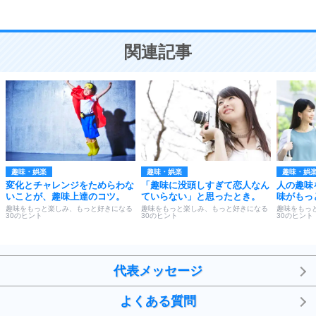
恋愛学
10
人を好きになったら、まず相手を徹底的に信じる
ことが大切。
恋する人が知っておきたい30の大切なこと
関連記事
趣味・娯楽
趣味・娯楽
趣味・娯
変化とチャレンジをためらわな
「趣味に没頭しすぎて恋人なん
人の趣味
いことが、趣味上達のコツ。
ていらない」と思ったとき。
味がもっ
趣味をもっと楽しみ、もっと好きになる
趣味をもっと楽しみ、もっと好きになる
趣味をもっ
30のヒント
30のヒント
30のヒント
代表メッセージ
よくある質問