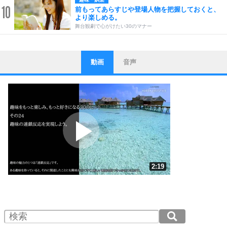
10
前もってあらすじや登場人物を把握しておくと、
より楽しめる。
舞台観劇で心がけたい30のマナー
動画
音声
ストレス対策
1
他人と比べない。
いっそのこと、他人を見ない。
いらいらしない人になる30の方法
プラス思考
2
ポジティブになれない原因は、行動しないから。
ポジティブ思考になる30の方法
ストレス対策
3
人生、なんとかなるもの。
2:19
気楽に生きる30の方法
1.0倍速 （547KB 2分19秒）
1.5倍速 （365KB 1分33秒）
自分磨き
4
器の大きい人は、怒りを優しさで表現する。
2.0倍速 （274KB 1分9秒）
器の大きい人になる30の方法