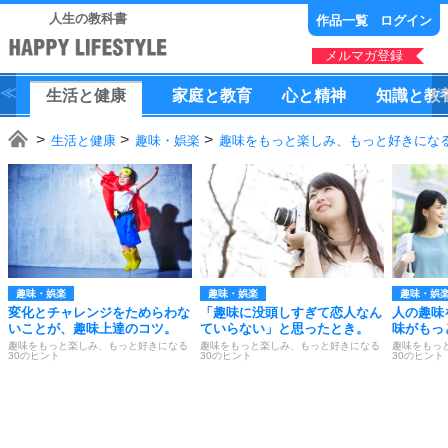
人生の教科書
作品一覧
ログイン
メルマガ登録
生活
と
健康
家庭
と
教育
心
と
精神
知識
と
教
生活と健康
趣味・娯楽
趣味をもっと楽しみ、もっと好きになる
趣味・娯楽
趣味・娯楽
趣味・娯
変化とチャレンジをためらわな
「趣味に没頭しすぎて恋人なん
人の趣味
いことが、趣味上達のコツ。
ていらない」と思ったとき。
味がもっ
趣味をもっと楽しみ、もっと好きになる
趣味をもっと楽しみ、もっと好きになる
趣味をもっ
30のヒント
30のヒント
30のヒント