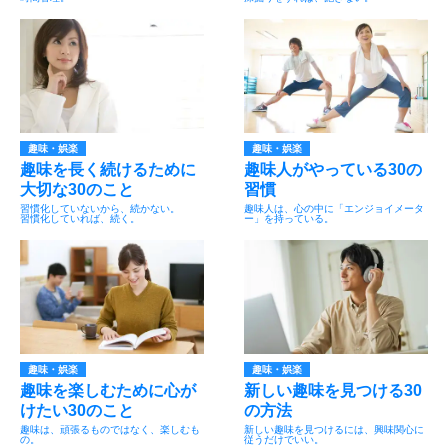
趣味・娯楽
趣味・娯楽
趣味を長く続けるために
趣味人がやっている30の
大切な30のこと
習慣
習慣化していないから、続かない。
趣味人は、心の中に「エンジョイメータ
習慣化していれば、続く。
ー」を持っている。
趣味・娯楽
趣味・娯楽
趣味を楽しむために心が
新しい趣味を見つける30
けたい30のこと
の方法
趣味は、頑張るものではなく、楽しむも
新しい趣味を見つけるには、興味関心に
の。
従うだけでいい。