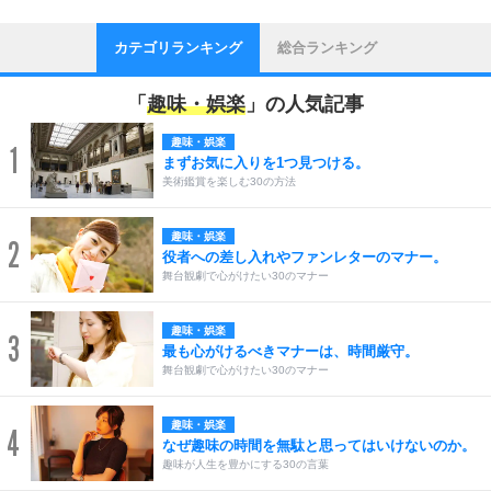
カテゴリランキング
総合ランキング
「
趣味・娯楽
」の人気記事
趣味・娯楽
1
まずお気に入りを1つ見つける。
美術鑑賞を楽しむ30の方法
趣味・娯楽
2
役者への差し入れやファンレターのマナー。
舞台観劇で心がけたい30のマナー
趣味・娯楽
3
最も心がけるべきマナーは、時間厳守。
舞台観劇で心がけたい30のマナー
趣味・娯楽
4
なぜ趣味の時間を無駄と思ってはいけないのか。
趣味が人生を豊かにする30の言葉