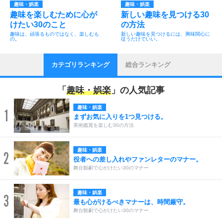
趣味・娯楽
趣味・娯楽
趣味を楽しむために心が
新しい趣味を見つける30
けたい30のこと
の方法
趣味は、頑張るものではなく、楽しむも
新しい趣味を見つけるには、興味関心に
の。
従うだけでいい。
カテゴリランキング
総合ランキング
「
趣味・娯楽
」の人気記事
趣味・娯楽
1
まずお気に入りを1つ見つける。
美術鑑賞を楽しむ30の方法
趣味・娯楽
2
役者への差し入れやファンレターのマナー。
舞台観劇で心がけたい30のマナー
趣味・娯楽
3
最も心がけるべきマナーは、時間厳守。
舞台観劇で心がけたい30のマナー