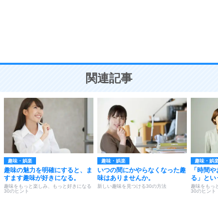
勉強法
9
謙虚な人こそ、本当に強い人。
頭の使い方がうまくなる30の方法
恋愛学
10
人を好きになったら、まず相手を徹底的に信じる
ことが大切。
恋する人が知っておきたい30の大切なこと
関連記事
趣味・娯楽
趣味・娯楽
趣味・娯
趣味の魅力を明確にすると、ま
いつの間にかやらなくなった趣
「時間や
すます趣味が好きになる。
味はありませんか。
る」とい
趣味をもっと楽しみ、もっと好きになる
新しい趣味を見つける30の方法
趣味をもっ
30のヒント
30のヒント