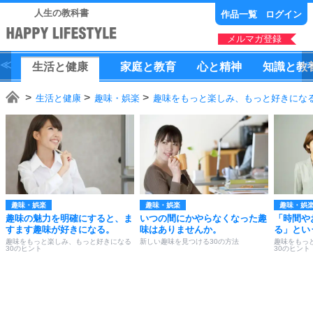
人生の教科書
作品一覧
ログイン
メルマガ登録
生活
と
健康
家庭
と
教育
心
と
精神
知識
と
教
生活と健康
趣味・娯楽
趣味をもっと楽しみ、もっと好きになる
趣味・娯楽
趣味・娯楽
趣味・娯
趣味の魅力を明確にすると、ま
いつの間にかやらなくなった趣
「時間や
すます趣味が好きになる。
味はありませんか。
る」とい
趣味をもっと楽しみ、もっと好きになる
新しい趣味を見つける30の方法
趣味をもっ
30のヒント
30のヒント