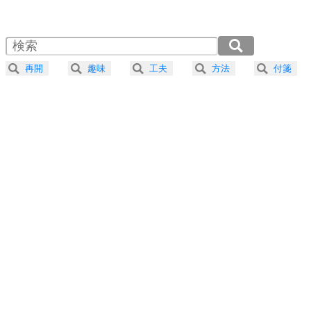
1.0倍速 （1.2MB 4分51秒）
1.5倍速 （761KB 3分14秒）
自分磨き
4
器の大きい人は、怒りを優しさで表現する。
2.0倍速 （571KB 2分25秒）
器の大きい人になる30の方法
2.5倍速 （457KB 1分56秒）
再開
趣味
工夫
方法
付箋
3.0倍速 （381KB 1分37秒）
プラス思考
5
ネガティブな人は、複雑に考える。
3.5倍速 （326KB 1分23秒）
ポジティブな人は、シンプルに考える。
4.0倍速 （286KB 1分12秒）
ポジティブ思考になる30の方法
ストレス対策
6
価値観を捨てると、いらいらも消える。
いらいらしない人になる30の方法
プラス思考
7
気持ちはなくていいから、とにかく癖にしてしま
う。
ポジティブ思考になる30の方法
自分磨き
8
いらない物は、徹底的に捨てる。
気品と美しさを身につける30の方法