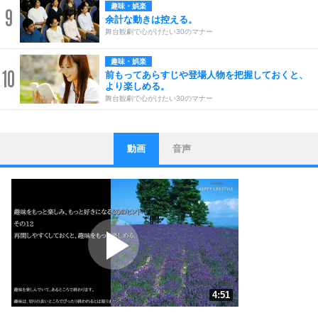
趣味・娯楽
9
余計な動きは控える。
舞台観劇で心がけたい30のマナー
趣味・娯楽
10
前もってあらすじや登場人物を把握しておくと、
より楽しめる。
舞台観劇で心がけたい30のマナー
動画
音声
ストレス対策
1
他人と比べない。
いっそのこと、他人を見ない。
いらいらしない人になる30の方法
プラス思考
2
ポジティブになれない原因は、行動しないから。
ポジティブ思考になる30の方法
ストレス対策
3
人生、なんとかなるもの。
4:51
気楽に生きる30の方法