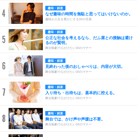
趣味・娯楽
4
なぜ趣味の時間を無駄と思ってはいけないのか。
趣味が人生を豊かにする30の言葉
趣味・娯楽
5
公正な社会を考えるなら、だふ屋との接触は避け
るのが賢明。
舞台観劇で心がけたい30のマナー
趣味・娯楽
6
見終わった後のおしゃべりは、内容が大切。
舞台観劇で心がけたい30のマナー
趣味・娯楽
7
入り待ち・出待ちは、基本的に控える。
舞台観劇で心がけたい30のマナー
趣味・娯楽
8
舞台では、かけ声や声援は不要。
舞台観劇で心がけたい30のマナー