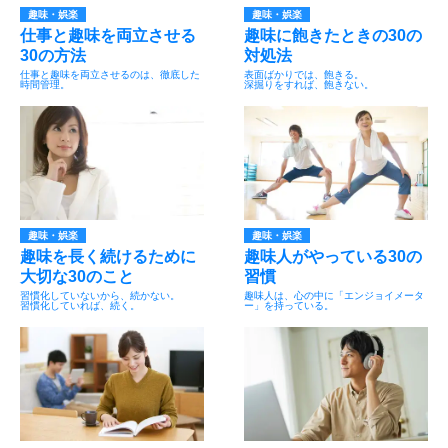
趣味・娯楽
趣味・娯楽
仕事と趣味を両立させる
趣味に飽きたときの30の
30の方法
対処法
仕事と趣味を両立させるのは、徹底した
表面ばかりでは、飽きる。
時間管理。
深掘りをすれば、飽きない。
趣味・娯楽
趣味・娯楽
趣味を長く続けるために
趣味人がやっている30の
大切な30のこと
習慣
習慣化していないから、続かない。
趣味人は、心の中に「エンジョイメータ
習慣化していれば、続く。
ー」を持っている。