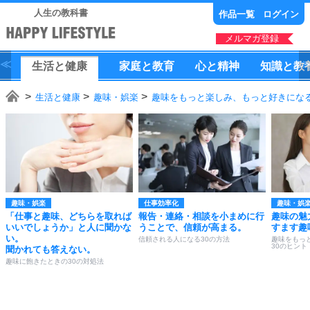
人生の教科書
作品一覧
ログイン
メルマガ登録
生活
と
健康
家庭
と
教育
心
と
精神
知識
と
教
生活と健康
趣味・娯楽
趣味をもっと楽しみ、もっと好きになる
趣味・娯楽
仕事効率化
趣味・娯
「仕事と趣味、どちらを取れば
報告・連絡・相談を小まめに行
趣味の魅
いいでしょうか」と人に聞かな
うことで、信頼が高まる。
すます趣
い。
信頼される人になる30の方法
趣味をもっ
30のヒント
聞かれても答えない。
趣味に飽きたときの30の対処法