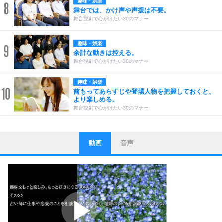
趣味・娯楽
8
舞台では、かけ声や声援は不要。
舞台観劇で心がけたい30のマナー
趣味・娯楽
9
余計な動きは控える。
舞台観劇で心がけたい30のマナー
趣味・娯楽
10
前もってあらすじや登場人物を把握しておくと、
より楽しめる。
舞台観劇で心がけたい30のマナー
動画
音声
ストレス対策
1
他人と比べない。
いっそのこと、他人を見ない。
いらいらしない人になる30の方法
プラス思考
2
ポジティブになれない原因は、行動しないから。
ポジティブ思考になる30の方法