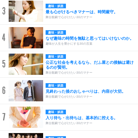
趣味・娯楽
3
最も心がけるべきマナーは、時間厳守。
舞台観劇で心がけたい30のマナー
趣味・娯楽
4
なぜ趣味の時間を無駄と思ってはいけないのか。
趣味が人生を豊かにする30の言葉
趣味・娯楽
5
公正な社会を考えるなら、だふ屋との接触は避け
るのが賢明。
舞台観劇で心がけたい30のマナー
趣味・娯楽
6
見終わった後のおしゃべりは、内容が大切。
舞台観劇で心がけたい30のマナー
趣味・娯楽
7
入り待ち・出待ちは、基本的に控える。
舞台観劇で心がけたい30のマナー