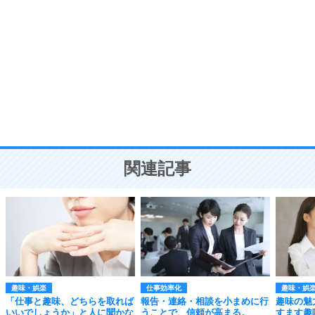
自分磨き
8
いらない物は、徹底的に捨てる。
気品と美しさを身につける30の方法
勉強法
9
謙虚な人こそ、本当に強い人。
頭の使い方がうまくなる30の方法
恋愛学
10
人を好きになったら、まず相手を徹底的に信じる
ことが大切。
恋する人が知っておきたい30の大切なこと
関連記事
趣味・娯楽
仕事効率化
趣味・娯
「仕事と趣味、どちらを取れば
報告・連絡・相談を小まめに行
趣味の魅
いいでしょうか」と人に聞かな
うことで、信頼が高まる。
すます趣