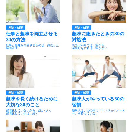
趣味・娯楽
趣味・娯楽
仕事と趣味を両立させる
趣味に飽きたときの30の
30の方法
対処法
仕事と趣味を両立させるのは、徹底した
表面ばかりでは、飽きる。
時間管理。
深掘りをすれば、飽きない。
趣味・娯楽
趣味・娯楽
趣味を長く続けるために
趣味人がやっている30の
大切な30のこと
習慣
習慣化していないから、続かない。
趣味人は、心の中に「エンジョイメータ
習慣化していれば、続く。
ー」を持っている。