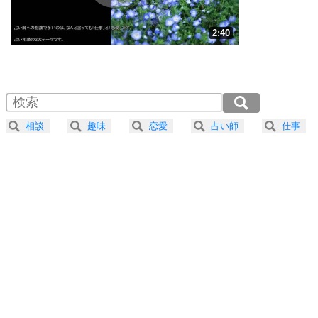
ストレス対策
3
人生、なんとかなるもの。
2:40
気楽に生きる30の方法
1.0倍速 （628KB 2分40秒）
1.5倍速 （419KB 1分47秒）
自分磨き
4
器の大きい人は、怒りを優しさで表現する。
2.0倍速 （314KB 1分20秒）
器の大きい人になる30の方法
2.5倍速 （252KB 1分4秒）
相談
趣味
恋愛
占い師
仕事
3.0倍速 （210KB 53秒）
プラス思考
5
ネガティブな人は、複雑に考える。
3.5倍速 （180KB 45秒）
ポジティブな人は、シンプルに考える。
4.0倍速 （158KB 40秒）
ポジティブ思考になる30の方法
ストレス対策
6
価値観を捨てると、いらいらも消える。
いらいらしない人になる30の方法
プラス思考
7
気持ちはなくていいから、とにかく癖にしてしま
う。
ポジティブ思考になる30の方法