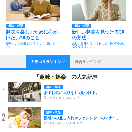
趣味・娯楽
趣味・娯楽
趣味を楽しむために心が
新しい趣味を見つける30
けたい30のこと
の方法
趣味は、頑張るものではなく、楽しむも
新しい趣味を見つけるには、興味関心に
の。
従うだけでいい。
カテゴリランキング
総合ランキング
「
趣味・娯楽
」の人気記事
趣味・娯楽
1
まずお気に入りを1つ見つける。
美術鑑賞を楽しむ30の方法
趣味・娯楽
2
役者への差し入れやファンレターのマナー。
舞台観劇で心がけたい30のマナー