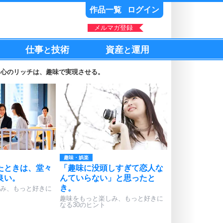
作品一覧
ログイン
メルマガ登録
仕事
技術
資産
運用
と
と
。心のリッチは、趣味で実現させる。
趣味・娯楽
たときは、堂々
「趣味に没頭しすぎて恋人な
良い。
んていらない」と思ったと
き。
み、もっと好きに
趣味をもっと楽しみ、もっと好きに
なる30のヒント