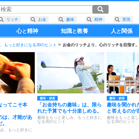
リッチ
お金
趣味
精神
実現
心
精神
知識
教養
人
関係
と
と
と
、もっと好きになる30のヒント
お金のリッチより、心のリッチを目指す
趣味・娯楽
趣味・娯楽
なってこそ本
「お金持ちの趣味」は、限ら
趣味を聞かれ
れた予算でも十分楽しめる。
と答えるのが
のは、才能があ
趣味をもっと楽しみ、もっと好きに
趣味をもっと楽し
なる30のヒント
なる30のヒント
だ。
み、もっと好きに