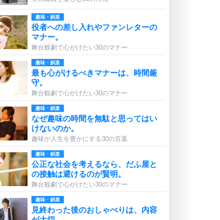
趣味・娯楽
役者への差し入れやファンレターの
マナー。
舞台観劇で心がけたい30のマナー
趣味・娯楽
最も心がけるべきマナーは、時間厳
守。
舞台観劇で心がけたい30のマナー
趣味・娯楽
なぜ趣味の時間を無駄と思ってはい
けないのか。
趣味が人生を豊かにする30の言葉
趣味・娯楽
公正な社会を考えるなら、だふ屋と
の接触は避けるのが賢明。
舞台観劇で心がけたい30のマナー
趣味・娯楽
見終わった後のおしゃべりは、内容
が大切。