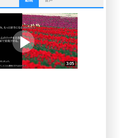
動画
音声
ストレス対策
他人と比べない。
いっそのこと、他人を見ない。
いらいらしない人になる30の方法
プラス思考
ポジティブになれない原因は、行動
しないから。
ポジティブ思考になる30の方法
ストレス対策
3:05
人生、なんとかなるもの。
気楽に生きる30の方法
速 （725KB 3分5秒）
速 （484KB 2分3秒）
自分磨き
器の大きい人は、怒りを優しさで表
速 （363KB 1分32秒）
現する。
速 （291KB 1分14秒）
器の大きい人になる30の方法
速 （242KB 1分1秒）
プラス思考
速 （208KB 53秒）
ネガティブな人は、複雑に考える。
速 （182KB 46秒）
ポジティブな人は、シンプルに考え
る。