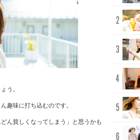
2
3
4
しょう。
5
とん趣味に打ち込むのです。
んどん貧しくなってしまう」と思うかも
6