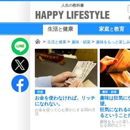
人生の教科書
生活
健康
家庭
教育
と
と
生活と健康
趣味・娯楽
趣味をもっと楽しみ
投資
趣味・娯楽
お金を使わなければ、リッチ
趣味は狂気に
になれない。
望。
狂気になれる
お金を使って心も豊かにする30の方
法
るということ
趣味をもっと楽し
なる30のヒント