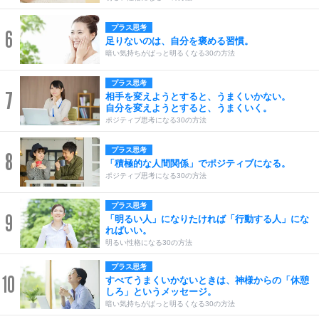
プラス思考
6
足りないのは、自分を褒める習慣。
暗い気持ちがぱっと明るくなる30の方法
プラス思考
7
相手を変えようとすると、うまくいかない。
自分を変えようとすると、うまくいく。
ポジティブ思考になる30の方法
プラス思考
8
「積極的な人間関係」でポジティブになる。
ポジティブ思考になる30の方法
プラス思考
9
「明るい人」になりたければ「行動する人」にな
ればいい。
明るい性格になる30の方法
プラス思考
10
すべてうまくいかないときは、神様からの「休憩
しろ」というメッセージ。
暗い気持ちがぱっと明るくなる30の方法