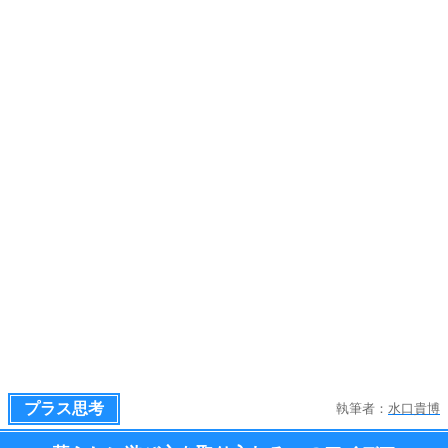
プラス思考
執筆者：
水口貴博