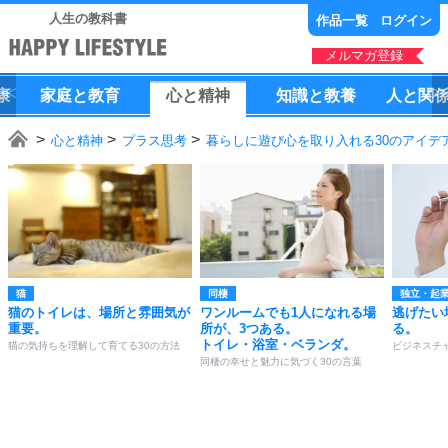
人生の教科書
作品一覧
ログイン
メルマガ登録
康
家庭
と
教育
心
と
精神
知識
と
教養
人
と
関
心と精神
プラス思考
暮らしに遊び心を取り入れる30のアイデ
猫
同棲
独立・起
猫のトイレは、場所と雰囲気が
ワンルームでも1人になれる場
逃げたい
重要。
所が、3つある。
る。
トイレ・浴室・ベランダ。
猫の気持ちを理解して育てる30の方法
ビジネスチ
同棲の幸せと魅力に気づく30の言葉