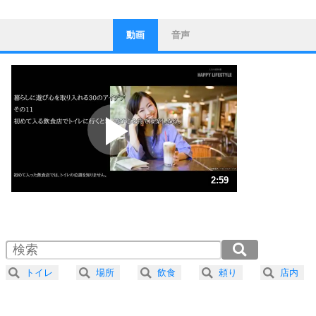
動画
音声
ストレス対策
1
他人と比べない。
いっそのこと、他人を見ない。
いらいらしない人になる30の方法
プラス思考
2
ポジティブになれない原因は、行動しないから。
ポジティブ思考になる30の方法
ストレス対策
3
人生、なんとかなるもの。
2:59
気楽に生きる30の方法
1.0倍速 （702KB 2分59秒）
1.5倍速 （469KB 1分59秒）
自分磨き
4
器の大きい人は、怒りを優しさで表現する。
2.0倍速 （352KB 1分29秒）
器の大きい人になる30の方法
2.5倍速 （281KB 1分11秒）
トイレ
場所
飲食
頼り
店内
3.0倍速 （235KB 59秒）
プラス思考
5
ネガティブな人は、複雑に考える。
3.5倍速 （201KB 51秒）
ポジティブな人は、シンプルに考える。