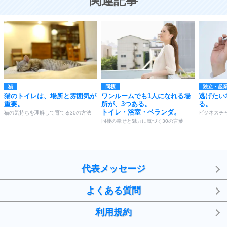
関連記事
猫
同棲
独立・起
猫のトイレは、場所と雰囲気が
ワンルームでも1人になれる場
逃げたい
重要。
所が、3つある。
る。
トイレ・浴室・ベランダ。
猫の気持ちを理解して育てる30の方法
ビジネスチ
同棲の幸せと魅力に気づく30の言葉
代表メッセージ
よくある質問
利用規約