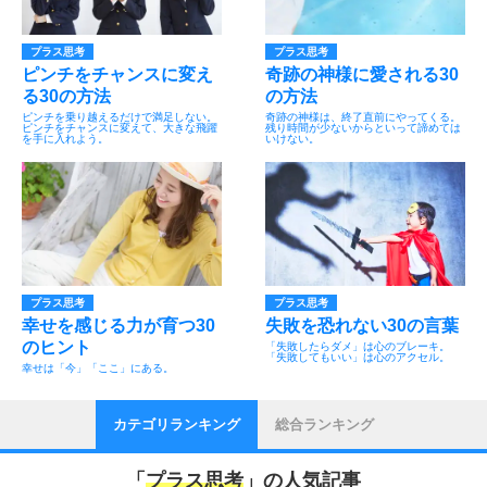
プラス思考
プラス思考
ピンチをチャンスに変え
奇跡の神様に愛される30
る30の方法
の方法
ピンチを乗り越えるだけで満足しない。
奇跡の神様は、終了直前にやってくる。
ピンチをチャンスに変えて、大きな飛躍
残り時間が少ないからといって諦めては
を手に入れよう。
いけない。
プラス思考
プラス思考
幸せを感じる力が育つ30
失敗を恐れない30の言葉
のヒント
「失敗したらダメ」は心のブレーキ。
「失敗してもいい」は心のアクセル。
幸せは「今」「ここ」にある。
カテゴリランキング
総合ランキング
「
プラス思考
」の人気記事