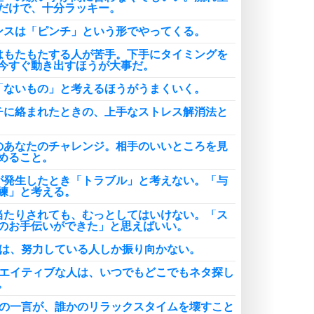
だけで、十分ラッキー。
ンスは「ピンチ」という形でやってくる。
はもたもたする人が苦手。下手にタイミングを
今すぐ動き出すほうが大事だ。
「ないもの」と考えるほうがうまくいく。
チに絡まれたときの、上手なストレス解消法と
のあなたのチャレンジ。相手のいいところを見
めること。
が発生したとき「トラブル」と考えない。「与
練」と考える。
当たりされても、むっとしてはいけない。「ス
のお手伝いができた」と思えばいい。
様は、努力している人しか振り向かない。
リエイティブな人は、いつでもどこでもネタ探し
。
分の一言が、誰かのリラックスタイムを壊すこと