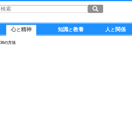
心
精神
知識
教養
人
関係
と
と
と
30の方法