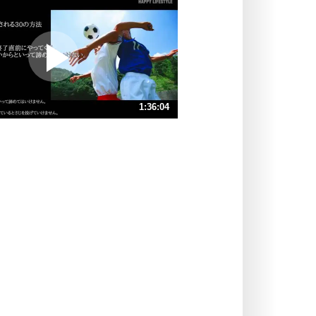
いらいらしない人になる30の方法
プラス思考
ポジティブになれない原因は、行動
しないから。
ポジティブ思考になる30の方法
ストレス対策
1:36:04
人生、なんとかなるもの。
気楽に生きる30の方法
速 （23MB 1時間36分24秒）
速 （15MB 1時間4分16秒）
自分磨き
器の大きい人は、怒りを優しさで表
速 （12MB 48分12秒）
現する。
速 （8.9MB 38分33秒）
器の大きい人になる30の方法
速 （7.4MB 32分8秒）
プラス思考
速 （6.4MB 27分32秒）
ネガティブな人は、複雑に考える。
速 （5.6MB 24分6秒）
ポジティブな人は、シンプルに考え
る。
ポジティブ思考になる30の方法
ストレス対策
価値観を捨てると、いらいらも消え