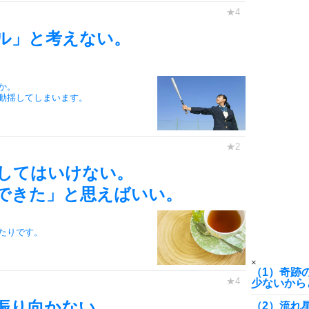
6
ル」と考えない。
。
7
か。
動揺してしまいます。
8
してはいけない。
9
できた」と思えばいい。
たりです。
10
×
（1）奇跡
少ないから
振り向かない。
（2）流れ