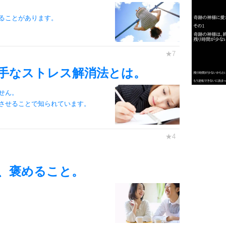
ることがあります。
2
手なストレス解消法とは。
3
せん。
1.0倍
させることで知られています。
1.5倍
4
2.0倍
2.5倍
3.0倍
3.5倍
、褒めること。
5
4.0倍