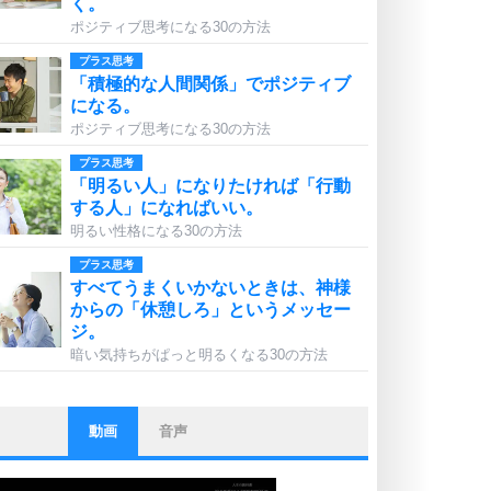
く。
ポジティブ思考になる30の方法
プラス思考
「積極的な人間関係」でポジティブ
になる。
ポジティブ思考になる30の方法
プラス思考
「明るい人」になりたければ「行動
する人」になればいい。
明るい性格になる30の方法
プラス思考
すべてうまくいかないときは、神様
からの「休憩しろ」というメッセー
ジ。
暗い気持ちがぱっと明るくなる30の方法
動画
音声
ストレス対策
他人と比べない。
いっそのこと、他人を見ない。