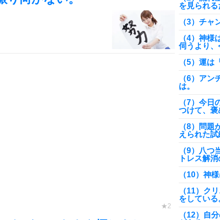
を見られる
（3）チャ
（4）神様
伺うより、
（5）運は
（6）アン
は。
（7）今日
つけて、褒
（8）問題
えられた試
（9）八つ
トレス解消
（10）神
（11）ク
をしている
（12）自