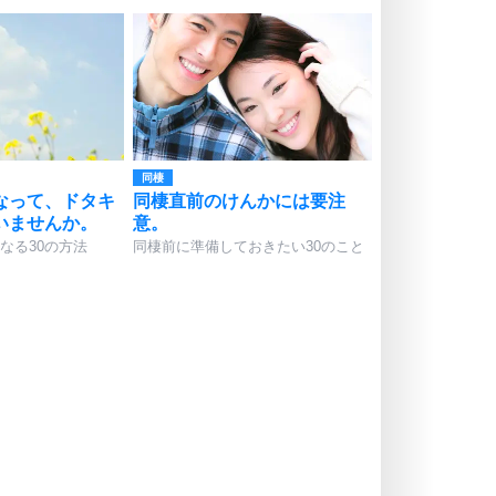
同棲
なって、ドタキ
同棲直前のけんかには要注
いませんか。
意。
なる30の方法
同棲前に準備しておきたい30のこと