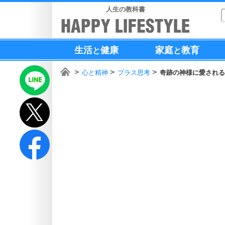
人生の教科書
生活
健康
家庭
教育
と
と
心と精神
プラス思考
奇跡の神様に愛される