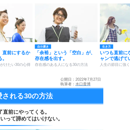
自分磨き
生き方
、直前にするか
「余裕」という「空白」が、
いつも直前に
る。
存在感を出す。
ャンで逃げて
がけたい30の心得
存在感のある人になる30の方法
人生の節目に強く
公開日：2022年7月27日
執筆者：
水口貴博
愛される
30の方法
了直前にやってくる。
といって諦めてはいけない。