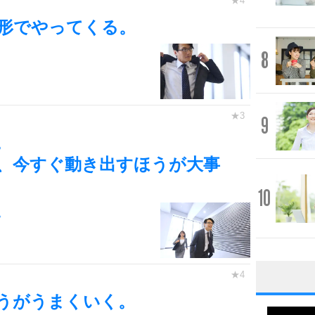
形でやってくる。
8
9
。
、今すぐ動き出すほうが大事
10
。
1
うがうまくいく。