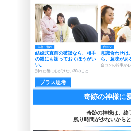
失恋・別れ
合コン
結婚式直前の破談なら、相手
意識合わせは
の親にも謝っておくほうがい
ら、意味があ
い。
合コンの幹事が心
別れた後に心がけたい30のこと
プラス思考
奇跡の神様に
奇跡の神様は、
終
残り時間が少ないから