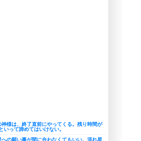
る。
いらいらしない人になる30の方法
プラス思考
気持ちはなくていいから、とにかく
癖にしてしまう。
ポジティブ思考になる30の方法
自分磨き
いらない物は、徹底的に捨てる。
気品と美しさを身につける30の方法
勉強法
謙虚な人こそ、本当に強い人。
頭の使い方がうまくなる30の方法
恋愛学
人を好きになったら、まず相手を徹
底的に信じることが大切。
の神様は、終了直前にやってくる。残り時間が
恋する人が知っておきたい30の大切なこと
といって諦めてはいけない。
星への願い事が間に合わなくてもいい。流れ星